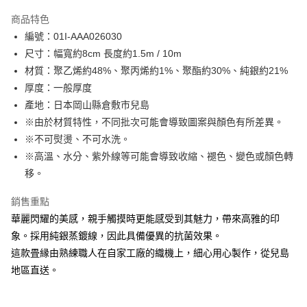
LINE Pay
商品特色
Apple Pay
編號：01I-AAA026030
尺寸：幅寬約8cm 長度約1.5m / 10m
街口支付
材質：聚乙烯約48%、聚丙烯約1%、聚酯約30%、純銀約21%
Google Pay
厚度：一般厚度
產地：日本岡山縣倉敷市兒島
大哥付你分期
※由於材質特性，不同批次可能會導致圖案與顏色有所差異。
相關說明
※不可熨燙、不可水洗。
【大哥付你分期使用說明】
AFTEE先享後付
1.本服務由台灣大哥大提供，台灣大哥大用戶可立即使用無須另外申請。
※高溫、水分、紫外線等可能會導致收縮、褪色、變色或顏色轉
2.付款方式選擇「大哥付你分期」，訂單成立後會自動跳轉到大哥付的交易
相關說明
移。
流程，驗證手機門號後，選擇欲分期的期數、繳款截止日，確認付款後即完
【關於「AFTEE先享後付」】
成交易。
ATM付款
AFTEE先享後付是「在收到商品之後才付款」的支付方式。 讓您購物簡單
銷售重點
3.實際核准額度、可分期數及費用金額請依後續交易確認頁面所載為準。
便利好安心！
4.訂單成立30分鐘內，如未前往確認交易或遇審核未通過，訂單將自動取
華麗閃耀的美感，親手觸摸時更能感受到其魅力，帶來高雅的印
１．簡單：不需註冊會員、不需綁卡、不需儲值。
運送方式
消。如遇「轉專審核」未通過狀況，表示未達大哥付你分期系統評分，恕無
２．便利：只要手機號碼，簡訊認證，即可結帳。
象。採用純銀蒸鍍線，因此具備優異的抗菌效果。
法說明評估內容。
３．安心：先確認商品／服務後，再付款。
全家取貨付款
這款畳縁由熟練職人在自家工廠的織機上，細心用心製作，從兒島
【繳款方式說明】
1.分期款項不併入電信帳單，「大哥付你分期」於每月結算日後寄送繳費提
每筆NT$65，滿NT$1,500(含以上)免運費
地區直送。
【「AFTEE先享後付」結帳流程】
醒簡訊。
１．於結帳方式選擇「AFTEE先享後付」後，將跳轉至「AFTEE先享後付」
2.透過簡訊連結打開帳單後，可選擇「超商條碼／台灣大直營門市／銀行轉
7-11取貨付款
結帳頁面，進行簡訊認證並確認金額後，即可完成結帳。
帳／街口支付／iPASS MONEY」等通路繳費。