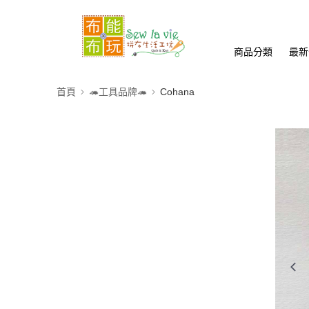
商品分類
最新
首頁
🦔工具品牌🦔
Cohana