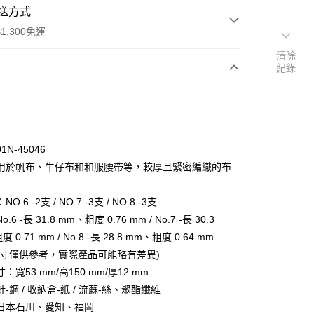
送方式
1,300免運
清除
紀錄
次付款
付款
N-45046
用於帆布、牛仔布和和服腰帶等，較厚且緊密編織的布
O.6 -2支 / NO.7 -3支 / NO.8 -3支
.6 -長 31.8 mm、粗度 0.76 mm / No.7 -長 30.3
y
 0.71 mm / No.8 -長 28.8 mm、粗度 0.64 mm
分期
尺寸僅供參考，實際產品可能略有差異)
：寬53 mm/高150 mm/厚12 mm
你分期使用說明】
享後付
-鋼 / 收納盒-紙 / 流蘇-絲、聚酯纖維
由台灣大哥大提供，台灣大哥大用戶可立即使用無須另外申請。
式選擇「大哥付你分期」，訂單成立後會自動跳轉到大哥付的交易
日本石川、愛知、福岡