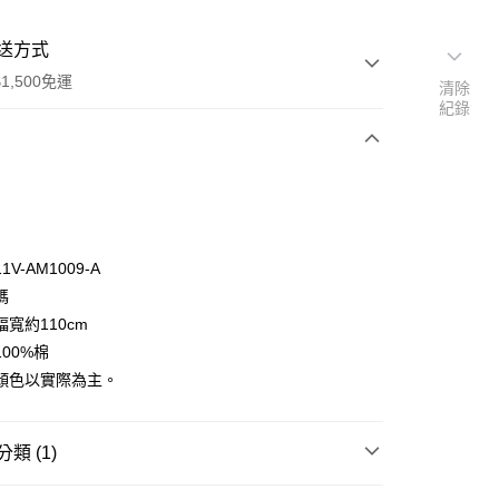
送方式
1,500免運
清除
紀錄
次付款
V-AM1009-A
碼
50，滿NT$1,500(含以上)免運費
寬約110cm
00%棉
顏色以實際為主。
類 (1)
口布料｜挑戰全網最低🌸