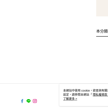
本分類
本網站中使用 cookie，欲查詢有關
設定，請參閱本網站「
隱私權條款
使用 cookie。
了解更多 >