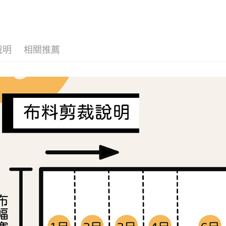
１．簡單
２．便利
運送方式
３．安心
全家取貨
【「AFT
每筆NT$6
１．於結帳
說明
相關推薦
付」結帳
7-11取貨
２．訂單
３．收到繳
每筆NT$6
／ATM／
※ 請注意
宅配
絡購買商品
先享後付
每筆NT$1
※ 交易是
是否繳費成
離島宅配
付客戶支
每筆NT$2
【注意事
１．透過由
交易，需
求債權轉
２．關於
https://aft
３．未成
「AFTE