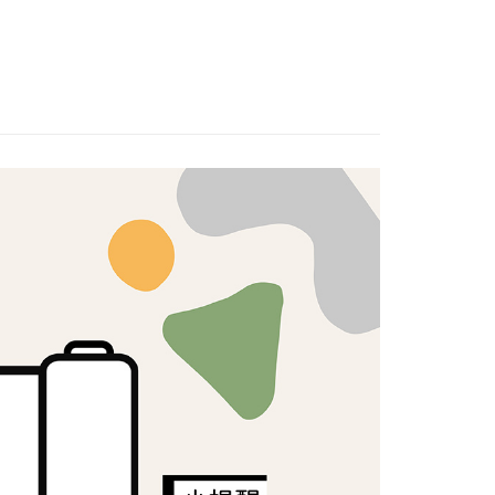
：不需註冊會員、不需綁卡、不需儲值。
：只要手機號碼，簡訊認證，即可結帳。
：先確認商品／服務後，再付款。
付款
EE先享後付」結帳流程】
5，滿NT$1,500(含以上)免運費
方式選擇「AFTEE先享後付」後，將跳轉至「AFTEE先享後
頁面，進行簡訊認證並確認金額後，即可完成結帳。
付款
成立數日內，您將收到繳費通知簡訊。
費通知簡訊後14天內，點擊此簡訊中的連結，可透過四大超商
5，滿NT$1,500(含以上)免運費
網路銀行／等多元方式進行付款，方視為交易完成。
：結帳手續完成當下不需立刻繳費，但若您需要取消訂單，請聯
的店家。未經商家同意取消之訂單仍視為有效，需透過AFTEE
繳納相關費用。
50，滿NT$1,500(含以上)免運費
否成功請以「AFTEE先享後付 」之結帳頁面顯示為準，若有關於
功／繳費後需取消欲退款等相關疑問，請聯繫「AFTEE先享後
援中心」
https://netprotections.freshdesk.com/support/home
40
項】
恩沛科技股份有限公司提供之「AFTEE先享後付」服務完成之
依本服務之必要範圍內提供個人資料，並將交易相關給付款項請
讓予恩沛科技股份有限公司。
個人資料處理事宜，請瀏覽以下網址：
ee.tw/terms/#terms3
年的使用者請事先徵得法定代理人或監護人之同意方可使用
E先享後付」，若未經同意申辦者引起之損失，本公司不負相關責