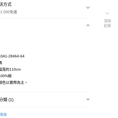
送方式
1,500免運
清除
紀錄
次付款
付款
A1-28464-64
碼
寬約110cm
00%棉
顏色以實際為主。
y
享後付
類 (1)
FTEE先享後付」】
🦔
先享後付是「在收到商品之後才付款」的支付方式。 讓您購物簡單
NORTHCOTT
客服
心！