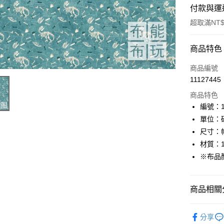
付款與運
超取滿NT$
付款方式
商品特色
信用卡一
商品編號
11127445
超商取貨
商品特色
LINE Pay
編號：10
單位：
Apple Pay
尺寸：幅
街口支付
材質：1
※布品
Google Pa
AFTEE先
商品相關分
相關說明
【關於「A
ATM付款
🦔布料品牌
AFTEE
分享
便利好安