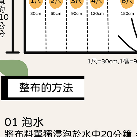
任。
４．使用「
即時審查
結果請求
５．嚴禁
形，恩沛
動。