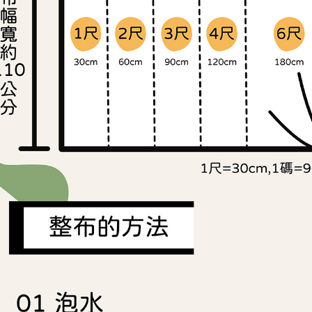
２．關於
離島宅配
https://aft
每筆NT$2
３．未成
「AFTE
任。
４．使用「
即時審查
結果請求
５．嚴禁
形，恩沛
動。