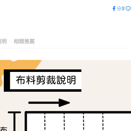
2.付款方
相關說明
🦔布料品牌
流程，驗
【關於「A
分享
ATM付款
完成交易
AFTEE
3.實際核
便利好安
4.訂單成
１．簡單
消。如遇
２．便利
運送方式
無法說明
３．安心
【繳款方
說明
相關推薦
全家取貨
1.分期款
【「AFT
醒簡訊。
每筆NT$6
１．於結帳
2.透過簡
付」結帳
帳／街口支
付款後全
２．訂單
３．收到繳
每筆NT$6
【注意事
／ATM／
1.本服務
※ 請注意
7-11取貨
用戶於交
絡購買商品
款買賣價
先享後付
每筆NT$6
2.基於同
※ 交易是
資料（包
是否繳費成
付款後7-1
用，由本
付客戶支
每筆NT$6
3.完整用
【注意事
宅配
１．透過由
交易，需
每筆NT$1
求債權轉