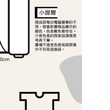
個人資料處理事宜，請瀏覽以下網址：
ee.tw/terms/#terms3
40
年的使用者請事先徵得法定代理人或監護人之同意方可使用
E先享後付」，若未經同意申辦者引起之損失，本公司不負相關責
AFTEE先享後付」時，將依據個別帳號之用戶狀況，依本公司
核予不同之上限額度；若仍有額度不足之情形，本公司將視審查
用戶進行身份認證。
一人註冊多個帳號或使用他人資訊註冊。若發現惡意使用之情
科技股份有限公司將有權停止該用戶之使用額度並採取法律行