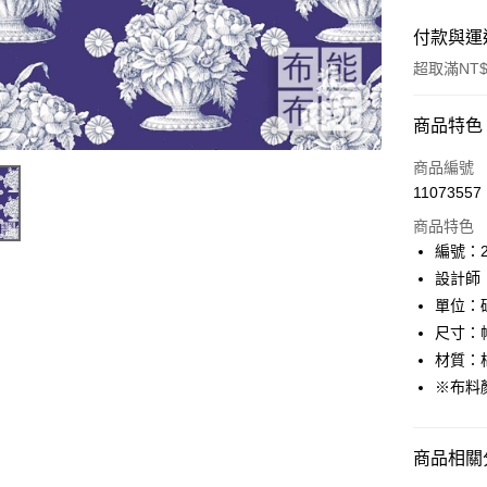
付款與運
超取滿NT$
付款方式
商品特色
信用卡一
商品編號
11073557
超商取貨
商品特色
LINE Pay
編號：23
設計師：K
Apple Pay
單位：
街口支付
尺寸：幅
材質：棉
Google Pa
※布料
大哥付你
相關說明
【大哥付
商品相關分
AFTEE先
1.本服務