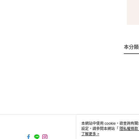
本分類
本網站中使用 cookie，欲查詢有關
設定，請參閱本網站「
隱私權條款
使用 cookie。
了解更多 >