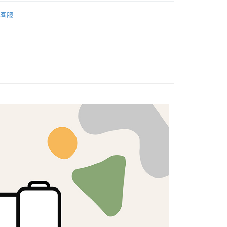
式選擇「大哥付你分期」，訂單成立後會自動跳轉到大哥付的交易
🦔
ROWAN
證手機門號後，選擇欲分期的期數、繳款截止日，確認付款後即
FTEE先享後付」】
客服
。
先享後付是「在收到商品之後才付款」的支付方式。 讓您購物簡單
准額度、可分期數及費用金額請依後續交易確認頁面所載為準。
心！
立30分鐘內，如未前往確認交易或遇審核未通過，訂單將自動取
：不需註冊會員、不需綁卡、不需儲值。
「轉專審核」未通過狀況，表示未達大哥付你分期系統評分，恕
：只要手機號碼，簡訊認證，即可結帳。
評估內容。
：先確認商品／服務後，再付款。
式說明】
付款
項不併入電信帳單，「大哥付你分期」於每月結算日後寄送繳費提
EE先享後付」結帳流程】
5，滿NT$1,500(含以上)免運費
方式選擇「AFTEE先享後付」後，將跳轉至「AFTEE先享後
訊連結打開帳單後，可選擇「超商條碼／台灣大直營門市／銀行轉
頁面，進行簡訊認證並確認金額後，即可完成結帳。
付／iPASS MONEY」等通路繳費。
家取貨
成立數日內，您將收到繳費通知簡訊。
費通知簡訊後14天內，點擊此簡訊中的連結，可透過四大超商
5，滿NT$1,300(含以上)免運費
項】
網路銀行／等多元方式進行付款，方視為交易完成。
係由「台灣大哥大股份有限公司」（以下簡稱本公司）所提供，讓
：結帳手續完成當下不需立刻繳費，但若您需要取消訂單，請聯
付款
易時，得透過本服務購買商品或服務，並由商店將買賣／分期付
的店家。未經商家同意取消之訂單仍視為有效，需透過AFTEE
金債權讓與本公司後，依約使用本公司帳單繳交帳款。
繳納相關費用。
5，滿NT$1,500(含以上)免運費
意付款使用「大哥付你分期」之契約關係目的，商店將以您的個人
否成功請以「AFTEE先享後付 」之結帳頁面顯示為準，若有關於
含姓名、電話或地址）提供予台灣大哥大進項蒐集、處理及利
功／繳費後需取消欲退款等相關疑問，請聯繫「AFTEE先享後
1取貨
公司與您本人進行分期帳單所需資料之確認、核對及更正。
援中心」
https://netprotections.freshdesk.com/support/home
5，滿NT$1,500(含以上)免運費
戶服務條款，請詳閱以下連結：
https://oppay.tw/userRule
項】
恩沛科技股份有限公司提供之「AFTEE先享後付」服務完成之
依本服務之必要範圍內提供個人資料，並將交易相關給付款項請
50，滿NT$1,500(含以上)免運費
讓予恩沛科技股份有限公司。