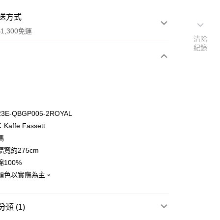
送方式
1,300免運
清除
紀錄
次付款
付款
E-QBGP005-2ROYAL
affe Fassett
碼
寬約275cm
100%
y
顏色以實際為主。
分期
你分期使用說明】
類 (1)
享後付
由台灣大哥大提供，台灣大哥大用戶可立即使用無須另外申請。