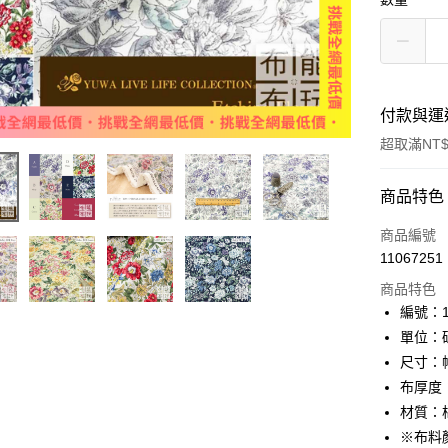
付款與運
超取滿NT$
付款方式
商品特色
信用卡一
商品編號
11067251
超商取貨
商品特色
LINE Pay
編號：11
單位：
Apple Pay
尺寸：幅
街口支付
布厚度
材質：棉
Google Pa
※布料