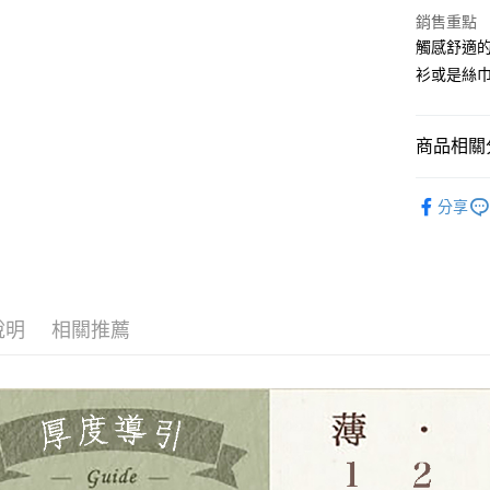
大哥付你
銷售重點
相關說明
觸感舒適
【大哥付
AFTEE先
衫或是絲
1.本服務
2.付款方
相關說明
流程，驗
【關於「A
ATM付款
完成交易
AFTEE
商品相關分
3.實際核
便利好安
4.訂單成
１．簡單
🌸美日進
消。如遇
２．便利
運送方式
分享
無法說明
３．安心
YUWA有
【繳款方
全家取貨
1.分期款
【「AFT
布料分類
醒簡訊。
每筆NT$6
１．於結帳
2.透過簡
付」結帳
帳／街口支
7-11取貨
２．訂單
說明
相關推薦
３．收到繳
每筆NT$6
【注意事
／ATM／
1.本服務
※ 請注意
宅配
用戶於交
絡購買商品
款買賣價
先享後付
每筆NT$1
2.基於同
※ 交易是
資料（包
是否繳費成
離島宅配
用，由本
付客戶支
每筆NT$2
3.完整用