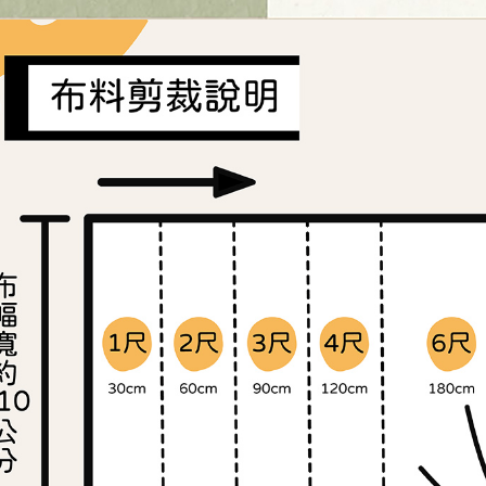
【注意事
１．透過由
交易，需
求債權轉
２．關於
https://aft
３．未成
「AFTE
任。
４．使用「
即時審查
結果請求
５．嚴禁
形，恩沛
動。