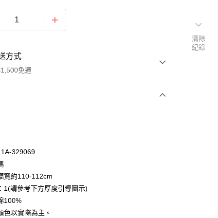
清除
紀錄
送方式
1,500免運
次付款
付款
A-329069
碼
寬約110-112cm
：1(請參考下方厚度引導圖示)
100%
y
顏色以實際為主。