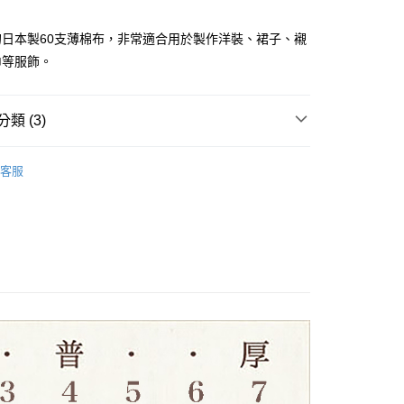
分期
的日本製60支薄棉布，非常適合用於製作洋裝、裙子、襯
你分期使用說明】
享後付
巾等服飾。
由台灣大哥大提供，台灣大哥大用戶可立即使用無須另外申請。
式選擇「大哥付你分期」，訂單成立後會自動跳轉到大哥付的交易
證手機門號後，選擇欲分期的期數、繳款截止日，確認付款後即
FTEE先享後付」】
。
先享後付是「在收到商品之後才付款」的支付方式。 讓您購物簡單
類 (3)
准額度、可分期數及費用金額請依後續交易確認頁面所載為準。
心！
立30分鐘內，如未前往確認交易或遇審核未通過，訂單將自動取
：不需註冊會員、不需綁卡、不需儲值。
口布料｜挑戰全網最低🌸
「轉專審核」未通過狀況，表示未達大哥付你分期系統評分，恕
：只要手機號碼，簡訊認證，即可結帳。
客服
評估內容。
：先確認商品／服務後，再付款。
輪商店
棉布
式說明】
付款
項不併入電信帳單，「大哥付你分期」於每月結算日後寄送繳費提
EE先享後付」結帳流程】
細棉布
5，滿NT$1,500(含以上)免運費
方式選擇「AFTEE先享後付」後，將跳轉至「AFTEE先享後
訊連結打開帳單後，可選擇「超商條碼／台灣大直營門市／銀行轉
頁面，進行簡訊認證並確認金額後，即可完成結帳。
付／iPASS MONEY」等通路繳費。
付款
成立數日內，您將收到繳費通知簡訊。
費通知簡訊後14天內，點擊此簡訊中的連結，可透過四大超商
5，滿NT$1,500(含以上)免運費
項】
網路銀行／等多元方式進行付款，方視為交易完成。
係由「台灣大哥大股份有限公司」（以下簡稱本公司）所提供，讓
：結帳手續完成當下不需立刻繳費，但若您需要取消訂單，請聯
易時，得透過本服務購買商品或服務，並由商店將買賣／分期付
的店家。未經商家同意取消之訂單仍視為有效，需透過AFTEE
金債權讓與本公司後，依約使用本公司帳單繳交帳款。
繳納相關費用。
50，滿NT$1,500(含以上)免運費
意付款使用「大哥付你分期」之契約關係目的，商店將以您的個人
否成功請以「AFTEE先享後付 」之結帳頁面顯示為準，若有關於
含姓名、電話或地址）提供予台灣大哥大進項蒐集、處理及利
功／繳費後需取消欲退款等相關疑問，請聯繫「AFTEE先享後
公司與您本人進行分期帳單所需資料之確認、核對及更正。
援中心」
https://netprotections.freshdesk.com/support/home
40
戶服務條款，請詳閱以下連結：
https://oppay.tw/userRule