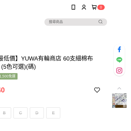
0
最低價】YUWA有輪商店 60支細棉布
9 (5色可選)(碼)
1,500免運
40
B
C
D
E