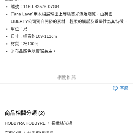
Apple Pay
編號：11E-LB2576-07GR
[Tana Lawn]用木棉展現出上等絲質光澤及觸感，由英國
街口支付
LIBERTY公司獨自開發的素材。輕柔的觸感及垂墜性為其特徵。
Google Pay
單位：尺
尺寸：幅寬約109-111cm
AFTEE先享後付
材質：棉100％
相關說明
※布品顏色以實際為主。
【關於「AFTEE先享後付」】
ATM付款
AFTEE先享後付是「在收到商品之後才付款」的支付方式。 讓您購物簡單
便利好安心！
１．簡單：不需註冊會員、不需綁卡、不需儲值。
運送方式
２．便利：只要手機號碼，簡訊認證，即可結帳。
相關推薦
３．安心：先確認商品／服務後，再付款。
全家取貨付款
客服
每筆NT$65，滿NT$1,500(含以上)免運費
【「AFTEE先享後付」結帳流程】
１．於結帳方式選擇「AFTEE先享後付」後，將跳轉至「AFTEE先享後付」
7-11取貨付款
結帳頁面，進行簡訊認證並確認金額後，即可完成結帳。
２．訂單成立數日內，您將收到繳費通知簡訊。
每筆NT$65，滿NT$1,500(含以上)免運費
３．收到繳費通知簡訊後14天內，點擊此簡訊中的連結，可透過四大超商／
商品相關分類 (2)
ATM／網路銀行／等多元方式進行付款，方視為交易完成。
宅配
※ 請注意：結帳手續完成當下不需立刻繳費，但若您需要取消訂單，請聯絡
HOBBYRA HOBBYRE
長纖絲光棉
每筆NT$150，滿NT$1,500(含以上)免運費
購買商品的店家。未經商家同意取消之訂單仍視為有效，需透過AFTEE先享
後付繳納相關費用。