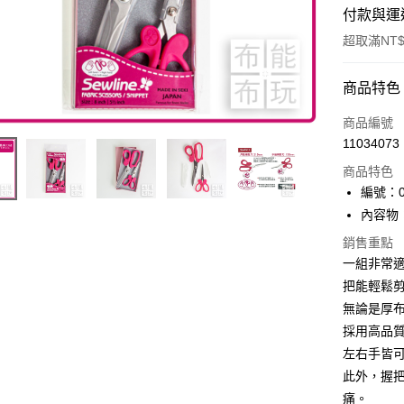
付款與運
超取滿NT$
付款方式
商品特色
信用卡一
商品編號
11034073
超商取貨
商品特色
LINE Pay
編號：01
內容物：
Apple Pay
銷售重點
街口支付
一組非常
把能輕鬆
Google Pa
無論是厚
大哥付你
採用高品
相關說明
左右手皆
【大哥付
AFTEE先
此外，握
1.本服務
2.付款方
相關說明
痛。