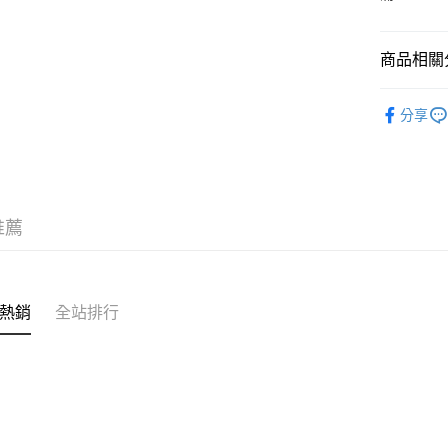
流程，驗
【關於「A
ATM付款
完成交易
AFTEE
3.實際核
便利好安
商品相關分
4.訂單成
１．簡單
消。如遇
２．便利
運送方式
無法說明
🦔工具品牌
３．安心
【繳款方
分享
全家取貨
1.分期款
【「AFT
醒簡訊。
每筆NT$6
１．於結帳
2.透過簡
付」結帳
帳／街口支
7-11取貨
２．訂單
３．收到繳
每筆NT$6
【注意事
／ATM／
推薦
1.本服務
※ 請注意
宅配
用戶於交
絡購買商品
款買賣價
先享後付
每筆NT$1
2.基於同
※ 交易是
資料（包
熱銷
全站排行
是否繳費成
離島宅配
用，由本
付客戶支
每筆NT$2
3.完整用
【注意事
１．透過由
交易，需
求債權轉
２．關於