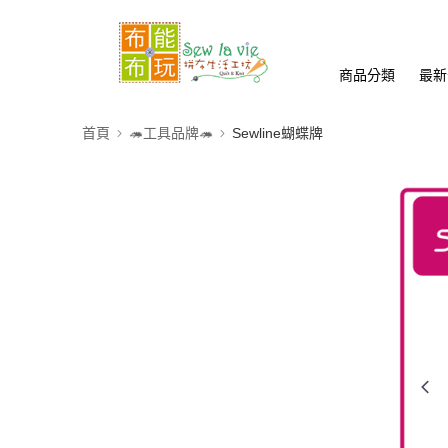
商品分類
最新
首頁
🦔工具品牌🦔
Sewline蝴蝶牌