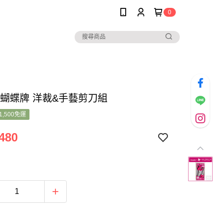
0
ine蝴蝶牌 洋裁&手藝剪刀組
1,500免運
480