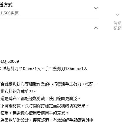
送方式
1,500免運
清除
紀錄
次付款
付款
Q-50069
洋裁剪刀210mm×1入、手工藝剪刀135mm×1入
適合裁縫和拼布等細緻作業的小巧靈活手工剪刀，搭配一
剪斷布料的洋裁剪刀。
y
布還是薄布，都能輕鬆剪裁，使用範圍更廣泛。
分期
質不鏽鋼材質，長時間保持穩定而銳利的切割效果。
可使用，無需擔心使用者慣用手的差異。
你分期使用說明】
享後付
把為柔軟防滑設計，握感舒適，有效減輕手部疲勞與疼
由台灣大哥大提供，台灣大哥大用戶可立即使用無須另外申請。
式選擇「大哥付你分期」，訂單成立後會自動跳轉到大哥付的交易