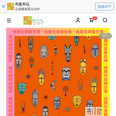
布能布玩
開啟APP
立刻使用官方APP
0
1
/
1