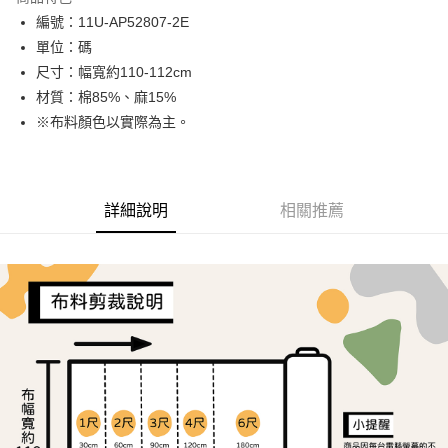
Apple Pay
編號：11U-AP52807-2E
單位：碼
街口支付
尺寸：幅寬約110-112cm
Google Pay
材質：棉85%、麻15%
※布料顏色以實際為主。
AFTEE先享後付
相關說明
【關於「AFTEE先享後付」】
ATM付款
AFTEE先享後付是「在收到商品之後才付款」的支付方式。 讓您購物簡單
詳細說明
相關推薦
便利好安心！
１．簡單：不需註冊會員、不需綁卡、不需儲值。
運送方式
２．便利：只要手機號碼，簡訊認證，即可結帳。
３．安心：先確認商品／服務後，再付款。
全家取貨付款
每筆NT$65，滿NT$1,500(含以上)免運費
【「AFTEE先享後付」結帳流程】
１．於結帳方式選擇「AFTEE先享後付」後，將跳轉至「AFTEE先享後付」
7-11取貨付款
結帳頁面，進行簡訊認證並確認金額後，即可完成結帳。
２．訂單成立數日內，您將收到繳費通知簡訊。
每筆NT$65，滿NT$1,500(含以上)免運費
３．收到繳費通知簡訊後14天內，點擊此簡訊中的連結，可透過四大超商／
ATM／網路銀行／等多元方式進行付款，方視為交易完成。
宅配
※ 請注意：結帳手續完成當下不需立刻繳費，但若您需要取消訂單，請聯絡
每筆NT$150，滿NT$1,500(含以上)免運費
購買商品的店家。未經商家同意取消之訂單仍視為有效，需透過AFTEE先享
後付繳納相關費用。