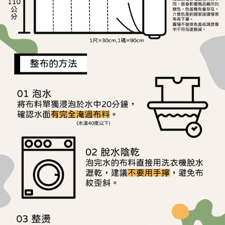
離島宅配
※ 交易是否成功請以「AFTEE先享後付 」之結帳頁面顯示為準，若有關於
是否繳費成功／繳費後需取消欲退款等相關疑問，請聯繫「AFTEE先享後付
每筆NT$240
客戶支援中心」
https://netprotections.freshdesk.com/support/home
【注意事項】
１．透過由恩沛科技股份有限公司提供之「AFTEE先享後付」服務完成之交
易，需依本服務之必要範圍內提供個人資料，並將交易相關給付款項請求債
權轉讓予恩沛科技股份有限公司。
２．關於個人資料處理事宜，請瀏覽以下網址：
https://aftee.tw/terms/#terms3
３．未成年的使用者請事先徵得法定代理人或監護人之同意方可使用
「AFTEE先享後付」，若未經同意申辦者引起之損失，本公司不負相關責
任。
４．使用「AFTEE先享後付」時，將依據個別帳號之用戶狀況，依本公司即
時審查核予不同之上限額度；若仍有額度不足之情形，本公司將視審查結果
請求用戶進行身份認證。
５．嚴禁一人註冊多個帳號或使用他人資訊註冊。若發現惡意使用之情形，
恩沛科技股份有限公司將有權停止該用戶之使用額度並採取法律行動。