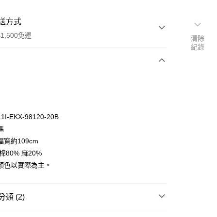
送方式
1,500免運
清除
紀錄
次付款
付款
I-EKX-98120-20B
碼
寬約109cm
棉80% 麻20%
顏色以實際為主。
y
分期
類 (2)
你分期使用說明】
享後付
口布料｜挑戰全網最低🌸
由台灣大哥大提供，台灣大哥大用戶可立即使用無須另外申請。