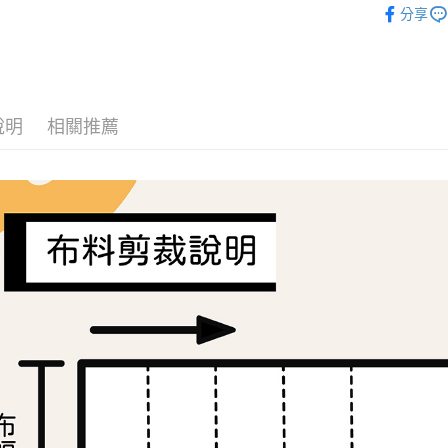
分享
2.付款方
相關說明
🦔布料品牌
流程，驗
【關於「A
ATM付款
完成交易
AFTEE
3.實際核
便利好安
4.訂單成
１．簡單
消。如遇
２．便利
運送方式
無法說明
說明
相關推薦
３．安心
【繳款方
全家取貨
1.分期款
【「AFT
醒簡訊。
每筆NT$6
１．於結帳
2.透過簡
付」結帳
帳／街口支
7-11取貨
２．訂單
３．收到繳
每筆NT$6
【注意事
／ATM／
1.本服務
※ 請注意
宅配
用戶於交
絡購買商品
款買賣價
先享後付
每筆NT$1
2.基於同
※ 交易是
資料（包
是否繳費成
離島宅配
用，由本
付客戶支
每筆NT$2
3.完整用
【注意事
１．透過由
交易，需