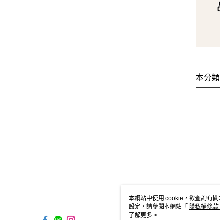
本分類
本網站中使用 cookie，欲查詢有關
設定，請參閱本網站「
隱私權條款
使用 cookie。
了解更多 >