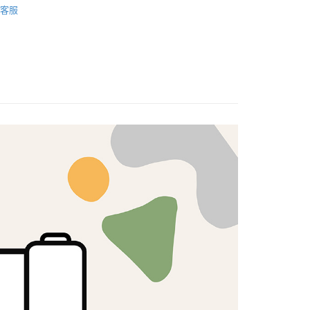
客服
式選擇「大哥付你分期」，訂單成立後會自動跳轉到大哥付的交易
🦔
KOKKA
證手機門號後，選擇欲分期的期數、繳款截止日，確認付款後即
FTEE先享後付」】
。
先享後付是「在收到商品之後才付款」的支付方式。 讓您購物簡單
准額度、可分期數及費用金額請依後續交易確認頁面所載為準。
心！
立30分鐘內，如未前往確認交易或遇審核未通過，訂單將自動取
：不需註冊會員、不需綁卡、不需儲值。
「轉專審核」未通過狀況，表示未達大哥付你分期系統評分，恕
：只要手機號碼，簡訊認證，即可結帳。
評估內容。
：先確認商品／服務後，再付款。
式說明】
付款
項不併入電信帳單，「大哥付你分期」於每月結算日後寄送繳費提
EE先享後付」結帳流程】
5，滿NT$1,500(含以上)免運費
方式選擇「AFTEE先享後付」後，將跳轉至「AFTEE先享後
訊連結打開帳單後，可選擇「超商條碼／台灣大直營門市／銀行轉
頁面，進行簡訊認證並確認金額後，即可完成結帳。
付／iPASS MONEY」等通路繳費。
付款
成立數日內，您將收到繳費通知簡訊。
費通知簡訊後14天內，點擊此簡訊中的連結，可透過四大超商
5，滿NT$1,500(含以上)免運費
項】
網路銀行／等多元方式進行付款，方視為交易完成。
係由「台灣大哥大股份有限公司」（以下簡稱本公司）所提供，讓
：結帳手續完成當下不需立刻繳費，但若您需要取消訂單，請聯
易時，得透過本服務購買商品或服務，並由商店將買賣／分期付
的店家。未經商家同意取消之訂單仍視為有效，需透過AFTEE
金債權讓與本公司後，依約使用本公司帳單繳交帳款。
繳納相關費用。
50，滿NT$1,500(含以上)免運費
意付款使用「大哥付你分期」之契約關係目的，商店將以您的個人
否成功請以「AFTEE先享後付 」之結帳頁面顯示為準，若有關於
含姓名、電話或地址）提供予台灣大哥大進項蒐集、處理及利
功／繳費後需取消欲退款等相關疑問，請聯繫「AFTEE先享後
公司與您本人進行分期帳單所需資料之確認、核對及更正。
援中心」
https://netprotections.freshdesk.com/support/home
40
戶服務條款，請詳閱以下連結：
https://oppay.tw/userRule
項】
恩沛科技股份有限公司提供之「AFTEE先享後付」服務完成之
依本服務之必要範圍內提供個人資料，並將交易相關給付款項請