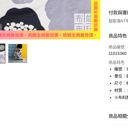
付款與運
超取滿NT$
付款方式
商品特色
信用卡一
商品編號
11015360
超商取貨
商品特色
LINE Pay
編號：11
單位：
Apple Pay
尺寸：幅
街口支付
材質： 
※布料
Google Pa
大哥付你
商品相關分
相關說明
【大哥付
AFTEE先
🌸美日進
1.本服務