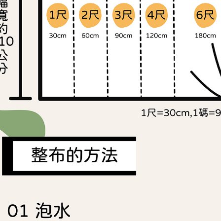
求債權轉
２．關於
https://aft
３．未成
「AFTE
任。
４．使用「
即時審查
結果請求
５．嚴禁
形，恩沛
動。