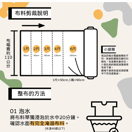
ATM／網路銀行／等多元方式進行付款，方視為交易完成。
宅配
1.本服務係由「台灣大哥大股份有限公司」（以下簡稱本公司）所提供，讓
※ 請注意：結帳手續完成當下不需立刻繳費，但若您需要取消訂單，請聯絡
用戶於交易時，得透過本服務購買商品或服務，並由商店將買賣／分期付款
每筆NT$150，滿NT$1,500(含以上)免運費
購買商品的店家。未經商家同意取消之訂單仍視為有效，需透過AFTEE先享
買賣價金債權讓與本公司後，依約使用本公司帳單繳交帳款。
後付繳納相關費用。
2.基於同意付款使用「大哥付你分期」之契約關係目的，商店將以您的個人
離島宅配
※ 交易是否成功請以「AFTEE先享後付 」之結帳頁面顯示為準，若有關於
資料（包含姓名、電話或地址）提供予台灣大哥大進項蒐集、處理及利用，
是否繳費成功／繳費後需取消欲退款等相關疑問，請聯繫「AFTEE先享後付
每筆NT$240
由本公司與您本人進行分期帳單所需資料之確認、核對及更正。
客戶支援中心」
https://netprotections.freshdesk.com/support/home
3.完整用戶服務條款，請詳閱以下連結：
https://oppay.tw/userRule
【注意事項】
１．透過由恩沛科技股份有限公司提供之「AFTEE先享後付」服務完成之交
易，需依本服務之必要範圍內提供個人資料，並將交易相關給付款項請求債
權轉讓予恩沛科技股份有限公司。
２．關於個人資料處理事宜，請瀏覽以下網址：
https://aftee.tw/terms/#terms3
３．未成年的使用者請事先徵得法定代理人或監護人之同意方可使用
「AFTEE先享後付」，若未經同意申辦者引起之損失，本公司不負相關責
任。
４．使用「AFTEE先享後付」時，將依據個別帳號之用戶狀況，依本公司即
時審查核予不同之上限額度；若仍有額度不足之情形，本公司將視審查結果
請求用戶進行身份認證。
５．嚴禁一人註冊多個帳號或使用他人資訊註冊。若發現惡意使用之情形，
恩沛科技股份有限公司將有權停止該用戶之使用額度並採取法律行動。