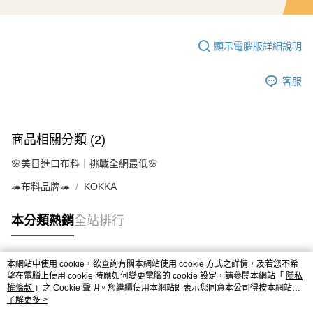
顯示電腦版詳細說明
客服
商品相關分類 (2)
🌸美日進口布料｜挑戰全網最低🌸
🦔布料品牌🦔
KOKKA
本分類熱銷
全站排行
本網站中使用 cookie，欲查詢有關本網站使用 cookie 方式之詳情，及若您不希
熱門標籤
望在電腦上使用 cookie 時應如何變更電腦的 cookie 設定，請參閱本網站「
隱私
權條款
」之 Cookie 聲明。您繼續使用本網站即表示您同意本公司得按本網站使
用條款之 Cookie 聲明使用 cookie。
了解更多 >