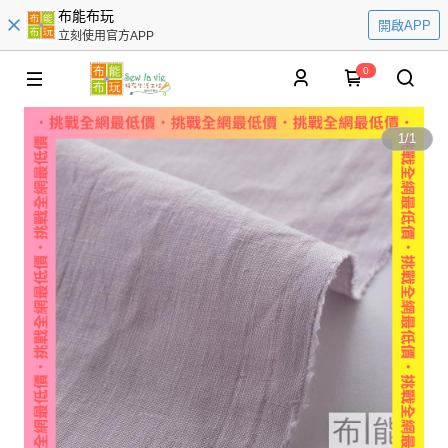
布能布玩
開啟APP
立刻使用官方APP
0
1
/
1