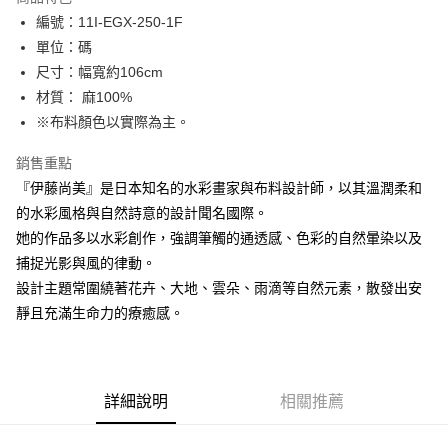
Apple Pay
編號：11I-EGX-250-1F
單位：碼
街口支付
尺寸：幅寬約106cm
Google Pay
材質： 麻100%
※布料顏色以實際為主。
大哥付你分期
相關說明
銷售重點
【大哥付你分期使用說明】
『伊藤尚美』是日本知名的水彩畫家與布料設計師，以其溫潤柔和
AFTEE先享後付
1.本服務由台灣大哥大提供，台灣大哥大用戶可立即使用無須另外申請。
2.付款方式選擇「大哥付你分期」，訂單成立後會自動跳轉到大哥付的交易
的水彩風格與自然詩意的設計聞名國際。
相關說明
流程，驗證手機門號後，選擇欲分期的期數、繳款截止日，確認付款後即完
她的作品多以水彩創作，強調筆觸的通透感、色彩的自然暈染以及
【關於「AFTEE先享後付」】
成交易。
ATM付款
AFTEE先享後付是「在收到商品之後才付款」的支付方式。 讓您購物簡單
捕捉光影與風的律動。
3.實際核准額度、可分期數及費用金額請依後續交易確認頁面所載為準。
便利好安心！
4.訂單成立30分鐘內，如未前往確認交易或遇審核未通過，訂單將自動取
設計主題常圍繞著花卉、大地、雲朵、雨滴等自然元素，散發出安
１．簡單：不需註冊會員、不需綁卡、不需儲值。
運送方式
消。如遇「轉專審核」未通過狀況，表示未達大哥付你分期系統評分，恕無
２．便利：只要手機號碼，簡訊認證，即可結帳。
靜且充滿生命力的療癒感。
法說明評估內容。
３．安心：先確認商品／服務後，再付款。
全家取貨付款
【繳款方式說明】
1.分期款項不併入電信帳單，「大哥付你分期」於每月結算日後寄送繳費提
每筆NT$65，滿NT$1,500(含以上)免運費
【「AFTEE先享後付」結帳流程】
醒簡訊。
１．於結帳方式選擇「AFTEE先享後付」後，將跳轉至「AFTEE先享後付」
2.透過簡訊連結打開帳單後，可選擇「超商條碼／台灣大直營門市／銀行轉
7-11取貨付款
結帳頁面，進行簡訊認證並確認金額後，即可完成結帳。
詳細說明
相關推薦
帳／街口支付／iPASS MONEY」等通路繳費。
２．訂單成立數日內，您將收到繳費通知簡訊。
每筆NT$65，滿NT$1,500(含以上)免運費
３．收到繳費通知簡訊後14天內，點擊此簡訊中的連結，可透過四大超商／
【注意事項】