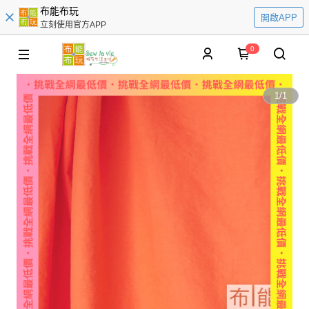
布能布玩
開啟APP
立刻使用官方APP
0
1
/
1