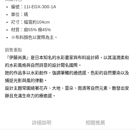
Apple Pay
編號：11I-EGX-300-1A
單位：碼
街口支付
尺寸：幅寬約104cm
Google Pay
材質：麻55% 棉45%
※布料顏色以實際為主。
大哥付你分期
相關說明
銷售重點
【大哥付你分期使用說明】
『伊藤尚美』是日本知名的水彩畫家與布料設計師，以其溫潤柔和
AFTEE先享後付
1.本服務由台灣大哥大提供，台灣大哥大用戶可立即使用無須另外申請。
2.付款方式選擇「大哥付你分期」，訂單成立後會自動跳轉到大哥付的交易
的水彩風格與自然詩意的設計聞名國際。
相關說明
流程，驗證手機門號後，選擇欲分期的期數、繳款截止日，確認付款後即完
她的作品多以水彩創作，強調筆觸的通透感、色彩的自然暈染以及
【關於「AFTEE先享後付」】
成交易。
ATM付款
AFTEE先享後付是「在收到商品之後才付款」的支付方式。 讓您購物簡單
捕捉光影與風的律動。
3.實際核准額度、可分期數及費用金額請依後續交易確認頁面所載為準。
便利好安心！
4.訂單成立30分鐘內，如未前往確認交易或遇審核未通過，訂單將自動取
設計主題常圍繞著花卉、大地、雲朵、雨滴等自然元素，散發出安
１．簡單：不需註冊會員、不需綁卡、不需儲值。
運送方式
消。如遇「轉專審核」未通過狀況，表示未達大哥付你分期系統評分，恕無
２．便利：只要手機號碼，簡訊認證，即可結帳。
靜且充滿生命力的療癒感。
法說明評估內容。
３．安心：先確認商品／服務後，再付款。
全家取貨付款
【繳款方式說明】
1.分期款項不併入電信帳單，「大哥付你分期」於每月結算日後寄送繳費提
每筆NT$65，滿NT$1,500(含以上)免運費
【「AFTEE先享後付」結帳流程】
醒簡訊。
１．於結帳方式選擇「AFTEE先享後付」後，將跳轉至「AFTEE先享後付」
2.透過簡訊連結打開帳單後，可選擇「超商條碼／台灣大直營門市／銀行轉
7-11取貨付款
結帳頁面，進行簡訊認證並確認金額後，即可完成結帳。
詳細說明
相關推薦
帳／街口支付／iPASS MONEY」等通路繳費。
２．訂單成立數日內，您將收到繳費通知簡訊。
每筆NT$65，滿NT$1,500(含以上)免運費
３．收到繳費通知簡訊後14天內，點擊此簡訊中的連結，可透過四大超商／
【注意事項】