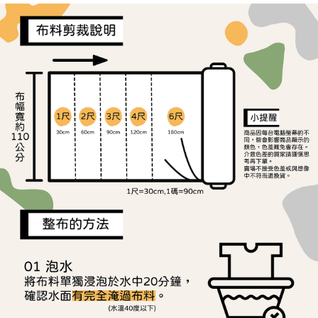
ATM／網路銀行／等多元方式進行付款，方視為交易完成。
宅配
1.本服務係由「台灣大哥大股份有限公司」（以下簡稱本公司）所提供，讓
※ 請注意：結帳手續完成當下不需立刻繳費，但若您需要取消訂單，請聯絡
用戶於交易時，得透過本服務購買商品或服務，並由商店將買賣／分期付款
每筆NT$150，滿NT$1,500(含以上)免運費
購買商品的店家。未經商家同意取消之訂單仍視為有效，需透過AFTEE先享
買賣價金債權讓與本公司後，依約使用本公司帳單繳交帳款。
後付繳納相關費用。
2.基於同意付款使用「大哥付你分期」之契約關係目的，商店將以您的個人
離島宅配
※ 交易是否成功請以「AFTEE先享後付 」之結帳頁面顯示為準，若有關於
資料（包含姓名、電話或地址）提供予台灣大哥大進項蒐集、處理及利用，
是否繳費成功／繳費後需取消欲退款等相關疑問，請聯繫「AFTEE先享後付
每筆NT$240
由本公司與您本人進行分期帳單所需資料之確認、核對及更正。
客戶支援中心」
https://netprotections.freshdesk.com/support/home
3.完整用戶服務條款，請詳閱以下連結：
https://oppay.tw/userRule
【注意事項】
１．透過由恩沛科技股份有限公司提供之「AFTEE先享後付」服務完成之交
易，需依本服務之必要範圍內提供個人資料，並將交易相關給付款項請求債
權轉讓予恩沛科技股份有限公司。
２．關於個人資料處理事宜，請瀏覽以下網址：
https://aftee.tw/terms/#terms3
３．未成年的使用者請事先徵得法定代理人或監護人之同意方可使用
「AFTEE先享後付」，若未經同意申辦者引起之損失，本公司不負相關責
任。
４．使用「AFTEE先享後付」時，將依據個別帳號之用戶狀況，依本公司即
時審查核予不同之上限額度；若仍有額度不足之情形，本公司將視審查結果
請求用戶進行身份認證。
５．嚴禁一人註冊多個帳號或使用他人資訊註冊。若發現惡意使用之情形，
恩沛科技股份有限公司將有權停止該用戶之使用額度並採取法律行動。