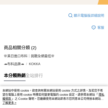
顯示電腦版詳細說明
客服
商品相關分類 (2)
🌸美日進口布料｜挑戰全網最低🌸
🦔布料品牌🦔
KOKKA
本分類熱銷
全站排行
本網站中使用 cookie，欲查詢有關本網站使用 cookie 方式之詳情，及若您不希
熱門標籤
望在電腦上使用 cookie 時應如何變更電腦的 cookie 設定，請參閱本網站「
隱私
權條款
」之 Cookie 聲明。您繼續使用本網站即表示您同意本公司得按本網站使
用條款之 Cookie 聲明使用 cookie。
了解更多 >