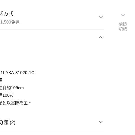
送方式
1,500免運
清除
紀錄
次付款
付款
I-YKA-31020-1C
碼
寬約109cm
100%
顏色以實際為主。
y
分期
類 (2)
你分期使用說明】
享後付
口布料｜挑戰全網最低🌸
由台灣大哥大提供，台灣大哥大用戶可立即使用無須另外申請。