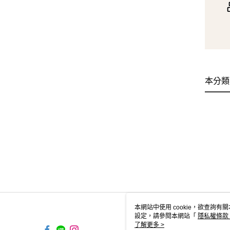
本分類
本網站中使用 cookie，欲查詢有關
設定，請參閱本網站「
隱私權條款
使用 cookie。
了解更多 >