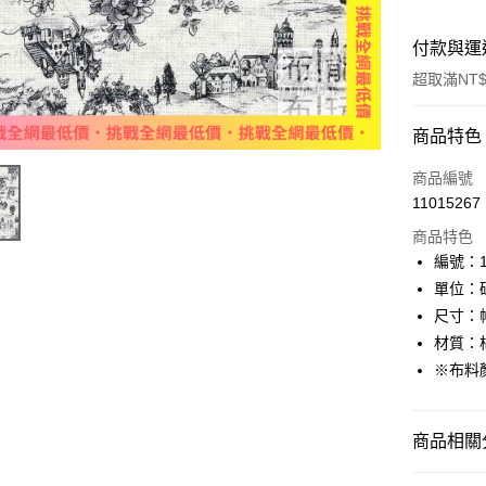
付款與運
超取滿NT$
付款方式
商品特色
信用卡一
商品編號
11015267
超商取貨
商品特色
LINE Pay
編號：11
單位：
Apple Pay
尺寸：幅
街口支付
材質：棉
※布料
Google Pa
大哥付你
商品相關分
相關說明
【大哥付
AFTEE先
🌸美日進
1.本服務