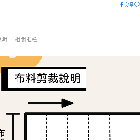
分享
2.付款方
相關說明
🦔布料品牌
流程，驗
【關於「A
ATM付款
完成交易
AFTEE
3.實際核
便利好安
4.訂單成
１．簡單
消。如遇
２．便利
運送方式
無法說明
說明
相關推薦
３．安心
【繳款方
全家取貨
1.分期款
【「AFT
醒簡訊。
每筆NT$6
１．於結帳
2.透過簡
付」結帳
帳／街口支
7-11取貨
２．訂單
３．收到繳
每筆NT$6
【注意事
／ATM／
1.本服務
※ 請注意
宅配
用戶於交
絡購買商品
款買賣價
先享後付
每筆NT$1
2.基於同
※ 交易是
資料（包
是否繳費成
離島宅配
用，由本
付客戶支
每筆NT$2
3.完整用
【注意事
１．透過由
交易，需