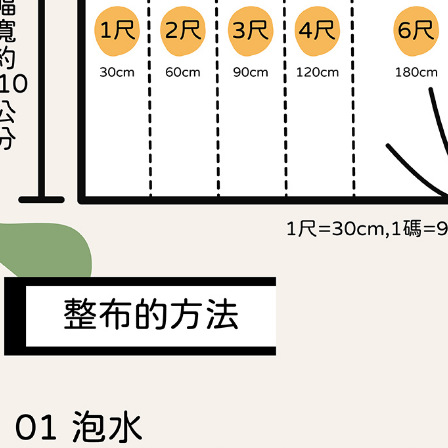
求債權轉
２．關於
https://aft
３．未成
「AFTE
任。
４．使用「
即時審查
結果請求
５．嚴禁
形，恩沛
動。