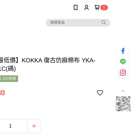
0
低價】KOKKA 復古仿麻棉布 YKA-
1C(碼)
1,500免運
80