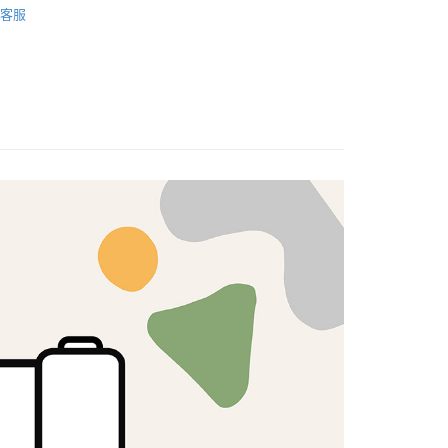
客服
式選擇「大哥付你分期」，訂單成立後會自動跳轉到大哥付的交易
🦔
KOKKA
證手機門號後，選擇欲分期的期數、繳款截止日，確認付款後即
FTEE先享後付」】
。
先享後付是「在收到商品之後才付款」的支付方式。 讓您購物簡單
准額度、可分期數及費用金額請依後續交易確認頁面所載為準。
心！
立30分鐘內，如未前往確認交易或遇審核未通過，訂單將自動取
：不需註冊會員、不需綁卡、不需儲值。
「轉專審核」未通過狀況，表示未達大哥付你分期系統評分，恕
：只要手機號碼，簡訊認證，即可結帳。
評估內容。
：先確認商品／服務後，再付款。
式說明】
付款
項不併入電信帳單，「大哥付你分期」於每月結算日後寄送繳費提
EE先享後付」結帳流程】
5，滿NT$1,500(含以上)免運費
方式選擇「AFTEE先享後付」後，將跳轉至「AFTEE先享後
訊連結打開帳單後，可選擇「超商條碼／台灣大直營門市／銀行轉
頁面，進行簡訊認證並確認金額後，即可完成結帳。
付／iPASS MONEY」等通路繳費。
付款
成立數日內，您將收到繳費通知簡訊。
費通知簡訊後14天內，點擊此簡訊中的連結，可透過四大超商
5，滿NT$1,500(含以上)免運費
項】
網路銀行／等多元方式進行付款，方視為交易完成。
係由「台灣大哥大股份有限公司」（以下簡稱本公司）所提供，讓
：結帳手續完成當下不需立刻繳費，但若您需要取消訂單，請聯
易時，得透過本服務購買商品或服務，並由商店將買賣／分期付
的店家。未經商家同意取消之訂單仍視為有效，需透過AFTEE
金債權讓與本公司後，依約使用本公司帳單繳交帳款。
繳納相關費用。
50，滿NT$1,500(含以上)免運費
意付款使用「大哥付你分期」之契約關係目的，商店將以您的個人
否成功請以「AFTEE先享後付 」之結帳頁面顯示為準，若有關於
含姓名、電話或地址）提供予台灣大哥大進項蒐集、處理及利
功／繳費後需取消欲退款等相關疑問，請聯繫「AFTEE先享後
公司與您本人進行分期帳單所需資料之確認、核對及更正。
援中心」
https://netprotections.freshdesk.com/support/home
40
戶服務條款，請詳閱以下連結：
https://oppay.tw/userRule
項】
恩沛科技股份有限公司提供之「AFTEE先享後付」服務完成之
依本服務之必要範圍內提供個人資料，並將交易相關給付款項請