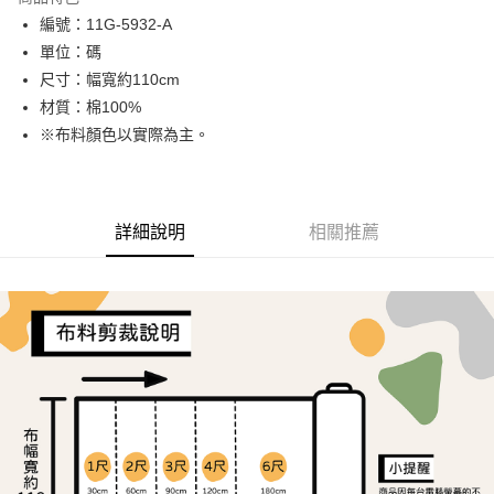
Apple Pay
編號：11G-5932-A
單位：碼
街口支付
尺寸：幅寬約110cm
Google Pay
材質：棉100%
※布料顏色以實際為主。
大哥付你分期
相關說明
【大哥付你分期使用說明】
ATM付款
1.本服務由台灣大哥大提供，台灣大哥大用戶可立即使用無須另外申請。
詳細說明
相關推薦
2.付款方式選擇「大哥付你分期」，訂單成立後會自動跳轉到大哥付的交易
流程，驗證手機門號後，選擇欲分期的期數、繳款截止日，確認付款後即完
運送方式
成交易。
3.實際核准額度、可分期數及費用金額請依後續交易確認頁面所載為準。
全家取貨付款
4.訂單成立30分鐘內，如未前往確認交易或遇審核未通過，訂單將自動取
每筆NT$65，滿NT$1,500(含以上)免運費
消。如遇「轉專審核」未通過狀況，表示未達大哥付你分期系統評分，恕無
法說明評估內容。
7-11取貨付款
【繳款方式說明】
1.分期款項不併入電信帳單，「大哥付你分期」於每月結算日後寄送繳費提
每筆NT$65，滿NT$1,500(含以上)免運費
醒簡訊。
2.透過簡訊連結打開帳單後，可選擇「超商條碼／台灣大直營門市／銀行轉
宅配
帳／街口支付／iPASS MONEY」等通路繳費。
每筆NT$150，滿NT$1,500(含以上)免運費
【注意事項】