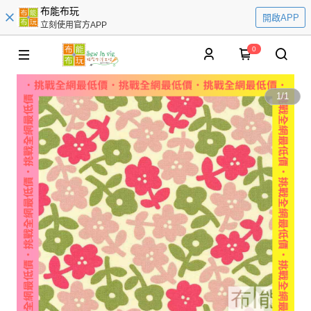
布能布玩
開啟APP
立刻使用官方APP
0
1
/
1