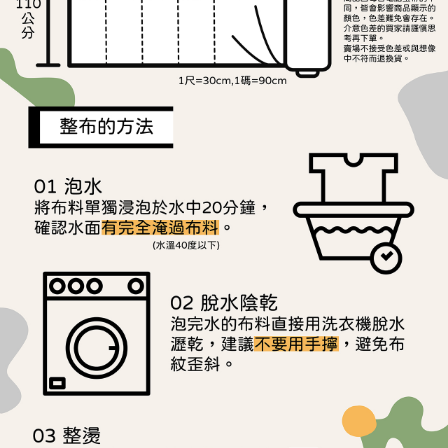
離島宅配
1.本服務係由「台灣大哥大股份有限公司」（以下簡稱本公司）所提供，讓
用戶於交易時，得透過本服務購買商品或服務，並由商店將買賣／分期付款
每筆NT$240
買賣價金債權讓與本公司後，依約使用本公司帳單繳交帳款。
2.基於同意付款使用「大哥付你分期」之契約關係目的，商店將以您的個人
資料（包含姓名、電話或地址）提供予台灣大哥大進項蒐集、處理及利用，
由本公司與您本人進行分期帳單所需資料之確認、核對及更正。
3.完整用戶服務條款，請詳閱以下連結：
https://oppay.tw/userRule