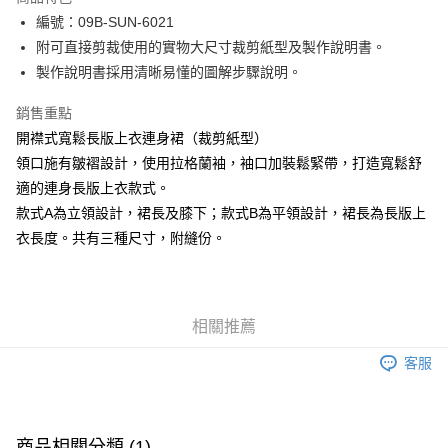
Apple Pay
編號：09B-SUN-6021
附可直接剪裁使用的實物大尺寸裁剪紙型及製作說明書。
街口支付
製作說明書採用清晰易懂的圖解步驟說明。
Google Pay
銷售重點
大哥付你分期
開襟式寬鬆長版上衣連身裙（裁剪紙型）
相關說明
領口施有皺褶設計，使用拉格蘭袖，袖口加裝鬆緊帶，打造寬鬆舒
【大哥付你分期使用說明】
適的連身長版上衣款式。
AFTEE先享後付
1.本服務由台灣大哥大提供，台灣大哥大用戶可立即使用無須另外申請。
2.付款方式選擇「大哥付你分期」，訂單成立後會自動跳轉到大哥付的交易
款式A為立領設計，裙長及膝下；款式B為平領設計，裙長為長版上
相關說明
流程，驗證手機門號後，選擇欲分期的期數、繳款截止日，確認付款後即完
衣長度。共有三種尺寸，附縫份。
【關於「AFTEE先享後付」】
成交易。
ATM付款
AFTEE先享後付是「在收到商品之後才付款」的支付方式。 讓您購物簡單
3.實際核准額度、可分期數及費用金額請依後續交易確認頁面所載為準。
便利好安心！
4.訂單成立30分鐘內，如未前往確認交易或遇審核未通過，訂單將自動取
１．簡單：不需註冊會員、不需綁卡、不需儲值。
運送方式
消。如遇「轉專審核」未通過狀況，表示未達大哥付你分期系統評分，恕無
２．便利：只要手機號碼，簡訊認證，即可結帳。
法說明評估內容。
相關推薦
３．安心：先確認商品／服務後，再付款。
全家取貨付款
【繳款方式說明】
1.分期款項不併入電信帳單，「大哥付你分期」於每月結算日後寄送繳費提
每筆NT$65，滿NT$1,500(含以上)免運費
客服
【「AFTEE先享後付」結帳流程】
醒簡訊。
１．於結帳方式選擇「AFTEE先享後付」後，將跳轉至「AFTEE先享後付」
2.透過簡訊連結打開帳單後，可選擇「超商條碼／台灣大直營門市／銀行轉
7-11取貨付款
結帳頁面，進行簡訊認證並確認金額後，即可完成結帳。
帳／街口支付／iPASS MONEY」等通路繳費。
２．訂單成立數日內，您將收到繳費通知簡訊。
每筆NT$65，滿NT$1,500(含以上)免運費
３．收到繳費通知簡訊後14天內，點擊此簡訊中的連結，可透過四大超商／
商品相關分類 (1)
【注意事項】