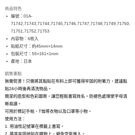
LINE Pay
商品特色
Apple Pay
編號：01A-
71742,71743,71744,71745,71746,71747,71748,71749,71750,
街口支付
71751,71752,71753
Google Pay
內容物：6枚入
貼紙尺寸：約45mm×14mm
大哥付你分期
包裝尺寸：55×161×1mm
相關說明
產地：日本
【大哥付你分期使用說明】
AFTEE先享後付
1.本服務由台灣大哥大提供，台灣大哥大用戶可立即使用無須另外申請。
2.付款方式選擇「大哥付你分期」，訂單成立後會自動跳轉到大哥付的交易
銷售重點
相關說明
流程，驗證手機門號後，選擇欲分期的期數、繳款截止日，確認付款後即完
無需熨燙！只需將其黏貼在布料上即可獲得牢固的附著力，建議黏
【關於「AFTEE先享後付」】
成交易。
ATM付款
AFTEE先享後付是「在收到商品之後才付款」的支付方式。 讓您購物簡單
貼24小時後再清洗物品。
3.實際核准額度、可分期數及費用金額請依後續交易確認頁面所載為準。
便利好安心！
4.訂單成立30分鐘內，如未前往確認交易或遇審核未通過，訂單將自動取
簡潔的造型和色彩圖案，讓您輕鬆書寫姓名。防褪色處理使字母清
１．簡單：不需註冊會員、不需綁卡、不需儲值。
運送方式
消。如遇「轉專審核」未通過狀況，表示未達大哥付你分期系統評分，恕無
２．便利：只要手機號碼，簡訊認證，即可結帳。
晰易讀。
法說明評估內容。
３．安心：先確認商品／服務後，再付款。
全家取貨付款
可用於標記手帕、T恤等衣物以及口罩等小物。
【繳款方式說明】
1.分期款項不併入電信帳單，「大哥付你分期」於每月結算日後寄送繳費提
每筆NT$65，滿NT$1,500(含以上)免運費
使用方法：
【「AFTEE先享後付」結帳流程】
醒簡訊。
１．於結帳方式選擇「AFTEE先享後付」後，將跳轉至「AFTEE先享後付」
1. 用油性記號筆在標籤上書寫。
2.透過簡訊連結打開帳單後，可選擇「超商條碼／台灣大直營門市／銀行轉
7-11取貨付款
結帳頁面，進行簡訊認證並確認金額後，即可完成結帳。
帳／街口支付／iPASS MONEY」等通路繳費。
2. 將其牢固地貼在織物上，避免空氣進入。