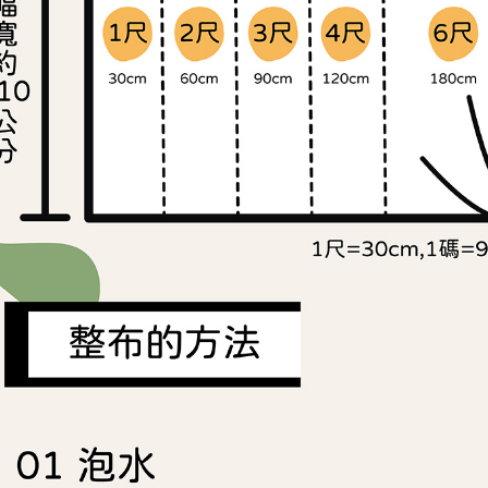
求債權轉
２．關於
https://aft
３．未成
「AFTE
任。
４．使用「
即時審查
結果請求
５．嚴禁
形，恩沛
動。