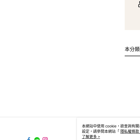
本分類
本網站中使用 cookie，欲查詢有關
設定，請參閱本網站「
隱私權條款
使用 cookie。
了解更多 >