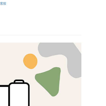
客服
式選擇「大哥付你分期」，訂單成立後會自動跳轉到大哥付的交易
T專區🛒
🟥OUTLET布品｜紅標300元🟥
證手機門號後，選擇欲分期的期數、繳款截止日，確認付款後即
FTEE先享後付」】
。
先享後付是「在收到商品之後才付款」的支付方式。 讓您購物簡單
燙金/金蔥布
准額度、可分期數及費用金額請依後續交易確認頁面所載為準。
心！
立30分鐘內，如未前往確認交易或遇審核未通過，訂單將自動取
：不需註冊會員、不需綁卡、不需儲值。
「轉專審核」未通過狀況，表示未達大哥付你分期系統評分，恕
：只要手機號碼，簡訊認證，即可結帳。
評估內容。
：先確認商品／服務後，再付款。
式說明】
付款
項不併入電信帳單，「大哥付你分期」於每月結算日後寄送繳費提
EE先享後付」結帳流程】
5，滿NT$1,500(含以上)免運費
方式選擇「AFTEE先享後付」後，將跳轉至「AFTEE先享後
訊連結打開帳單後，可選擇「超商條碼／台灣大直營門市／銀行轉
頁面，進行簡訊認證並確認金額後，即可完成結帳。
付／iPASS MONEY」等通路繳費。
付款
成立數日內，您將收到繳費通知簡訊。
費通知簡訊後14天內，點擊此簡訊中的連結，可透過四大超商
5，滿NT$1,500(含以上)免運費
項】
網路銀行／等多元方式進行付款，方視為交易完成。
係由「台灣大哥大股份有限公司」（以下簡稱本公司）所提供，讓
：結帳手續完成當下不需立刻繳費，但若您需要取消訂單，請聯
易時，得透過本服務購買商品或服務，並由商店將買賣／分期付
的店家。未經商家同意取消之訂單仍視為有效，需透過AFTEE
金債權讓與本公司後，依約使用本公司帳單繳交帳款。
繳納相關費用。
50，滿NT$1,500(含以上)免運費
意付款使用「大哥付你分期」之契約關係目的，商店將以您的個人
否成功請以「AFTEE先享後付 」之結帳頁面顯示為準，若有關於
含姓名、電話或地址）提供予台灣大哥大進項蒐集、處理及利
功／繳費後需取消欲退款等相關疑問，請聯繫「AFTEE先享後
公司與您本人進行分期帳單所需資料之確認、核對及更正。
援中心」
https://netprotections.freshdesk.com/support/home
40
戶服務條款，請詳閱以下連結：
https://oppay.tw/userRule
項】
恩沛科技股份有限公司提供之「AFTEE先享後付」服務完成之
依本服務之必要範圍內提供個人資料，並將交易相關給付款項請