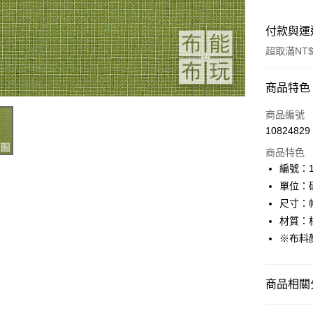
付款與運
超取滿NT$
付款方式
商品特色
信用卡一
商品編號
10824829
超商取貨
商品特色
LINE Pay
編號：10
單位：
Apple Pay
尺寸：幅
街口支付
材質：棉
※布料
Google Pa
大哥付你
商品相關分
相關說明
【大哥付
AFTEE先
🦔布料品牌
1.本服務