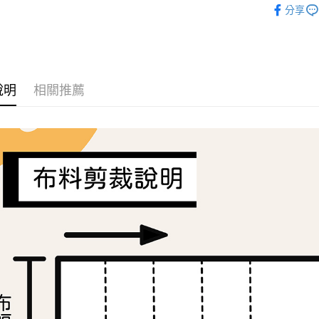
分享
2.付款方
相關說明
🛒OUTLE
流程，驗
【關於「A
ATM付款
完成交易
AFTEE
布料分類
3.實際核
便利好安
4.訂單成
１．簡單
消。如遇
２．便利
運送方式
無法說明
說明
相關推薦
３．安心
【繳款方
全家取貨
1.分期款
【「AFT
醒簡訊。
每筆NT$6
１．於結帳
2.透過簡
付」結帳
帳／街口支
7-11取貨
２．訂單
３．收到繳
每筆NT$6
【注意事
／ATM／
1.本服務
※ 請注意
宅配
用戶於交
絡購買商品
款買賣價
先享後付
每筆NT$1
2.基於同
※ 交易是
資料（包
是否繳費成
離島宅配
用，由本
付客戶支
每筆NT$2
3.完整用
【注意事
１．透過由
交易，需