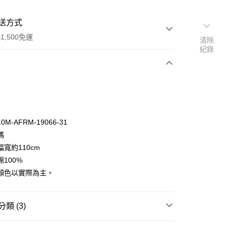
送方式
1,500免運
清除
紀錄
次付款
付款
M-AFRM-19066-31
碼
寬約110cm
100%
顏色以實際為主。
y
分期
類 (3)
你分期使用說明】
享後付
🦔
由台灣大哥大提供，台灣大哥大用戶可立即使用無須另外申請。
ROBERT KAUFMAN