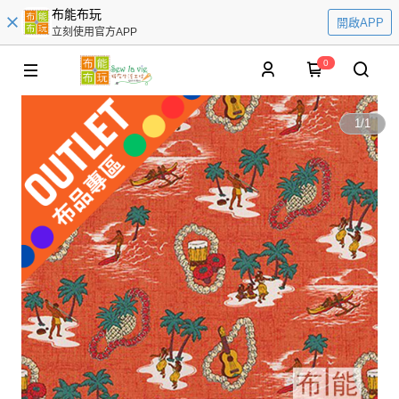
布能布玩
開啟APP
立刻使用官方APP
0
1
/
1