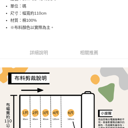
單位：碼
街口支付
尺寸：幅寬約110cm
Google Pay
材質：棉100%
※布料顏色以實際為主。
大哥付你分期
相關說明
【大哥付你分期使用說明】
AFTEE先享後付
1.本服務由台灣大哥大提供，台灣大哥大用戶可立即使用無須另外申請。
詳細說明
相關推薦
2.付款方式選擇「大哥付你分期」，訂單成立後會自動跳轉到大哥付的交易
相關說明
流程，驗證手機門號後，選擇欲分期的期數、繳款截止日，確認付款後即完
【關於「AFTEE先享後付」】
成交易。
ATM付款
AFTEE先享後付是「在收到商品之後才付款」的支付方式。 讓您購物簡單
3.實際核准額度、可分期數及費用金額請依後續交易確認頁面所載為準。
便利好安心！
4.訂單成立30分鐘內，如未前往確認交易或遇審核未通過，訂單將自動取
１．簡單：不需註冊會員、不需綁卡、不需儲值。
運送方式
消。如遇「轉專審核」未通過狀況，表示未達大哥付你分期系統評分，恕無
２．便利：只要手機號碼，簡訊認證，即可結帳。
法說明評估內容。
３．安心：先確認商品／服務後，再付款。
全家取貨付款
【繳款方式說明】
1.分期款項不併入電信帳單，「大哥付你分期」於每月結算日後寄送繳費提
每筆NT$65，滿NT$1,500(含以上)免運費
【「AFTEE先享後付」結帳流程】
醒簡訊。
１．於結帳方式選擇「AFTEE先享後付」後，將跳轉至「AFTEE先享後付」
2.透過簡訊連結打開帳單後，可選擇「超商條碼／台灣大直營門市／銀行轉
7-11取貨付款
結帳頁面，進行簡訊認證並確認金額後，即可完成結帳。
帳／街口支付／iPASS MONEY」等通路繳費。
２．訂單成立數日內，您將收到繳費通知簡訊。
每筆NT$65，滿NT$1,500(含以上)免運費
３．收到繳費通知簡訊後14天內，點擊此簡訊中的連結，可透過四大超商／
【注意事項】
ATM／網路銀行／等多元方式進行付款，方視為交易完成。
宅配
1.本服務係由「台灣大哥大股份有限公司」（以下簡稱本公司）所提供，讓
※ 請注意：結帳手續完成當下不需立刻繳費，但若您需要取消訂單，請聯絡