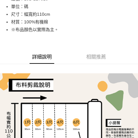
單位：碼
街口支付
尺寸：幅寬約110cm
Google Pay
材質：100%有機棉
※布品顏色以實際為主。
大哥付你分期
相關說明
【大哥付你分期使用說明】
AFTEE先享後付
1.本服務由台灣大哥大提供，台灣大哥大用戶可立即使用無須另外申請。
詳細說明
相關推薦
2.付款方式選擇「大哥付你分期」，訂單成立後會自動跳轉到大哥付的交易
相關說明
流程，驗證手機門號後，選擇欲分期的期數、繳款截止日，確認付款後即完
【關於「AFTEE先享後付」】
成交易。
ATM付款
AFTEE先享後付是「在收到商品之後才付款」的支付方式。 讓您購物簡單
3.實際核准額度、可分期數及費用金額請依後續交易確認頁面所載為準。
便利好安心！
4.訂單成立30分鐘內，如未前往確認交易或遇審核未通過，訂單將自動取
１．簡單：不需註冊會員、不需綁卡、不需儲值。
運送方式
消。如遇「轉專審核」未通過狀況，表示未達大哥付你分期系統評分，恕無
２．便利：只要手機號碼，簡訊認證，即可結帳。
法說明評估內容。
３．安心：先確認商品／服務後，再付款。
全家取貨付款
【繳款方式說明】
1.分期款項不併入電信帳單，「大哥付你分期」於每月結算日後寄送繳費提
每筆NT$65，滿NT$1,500(含以上)免運費
【「AFTEE先享後付」結帳流程】
醒簡訊。
１．於結帳方式選擇「AFTEE先享後付」後，將跳轉至「AFTEE先享後付」
2.透過簡訊連結打開帳單後，可選擇「超商條碼／台灣大直營門市／銀行轉
7-11取貨付款
結帳頁面，進行簡訊認證並確認金額後，即可完成結帳。
帳／街口支付／iPASS MONEY」等通路繳費。
２．訂單成立數日內，您將收到繳費通知簡訊。
每筆NT$65，滿NT$1,500(含以上)免運費
３．收到繳費通知簡訊後14天內，點擊此簡訊中的連結，可透過四大超商／
【注意事項】
ATM／網路銀行／等多元方式進行付款，方視為交易完成。
宅配
1.本服務係由「台灣大哥大股份有限公司」（以下簡稱本公司）所提供，讓
※ 請注意：結帳手續完成當下不需立刻繳費，但若您需要取消訂單，請聯絡