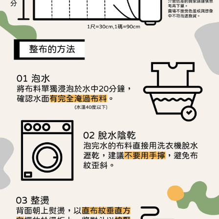
用戶於交易時，得透過本服務購買商品或服務，並由商店將買賣／分期付款
每筆NT$150，滿NT$1,500(含以上)免運費
購買商品的店家。未經商家同意取消之訂單仍視為有效，需透過AFTEE先享
買賣價金債權讓與本公司後，依約使用本公司帳單繳交帳款。
後付繳納相關費用。
2.基於同意付款使用「大哥付你分期」之契約關係目的，商店將以您的個人
離島宅配
※ 交易是否成功請以「AFTEE先享後付 」之結帳頁面顯示為準，若有關於
資料（包含姓名、電話或地址）提供予台灣大哥大進項蒐集、處理及利用，
是否繳費成功／繳費後需取消欲退款等相關疑問，請聯繫「AFTEE先享後付
每筆NT$240
由本公司與您本人進行分期帳單所需資料之確認、核對及更正。
客戶支援中心」
https://netprotections.freshdesk.com/support/home
3.完整用戶服務條款，請詳閱以下連結：
https://oppay.tw/userRule
【注意事項】
１．透過由恩沛科技股份有限公司提供之「AFTEE先享後付」服務完成之交
易，需依本服務之必要範圍內提供個人資料，並將交易相關給付款項請求債
權轉讓予恩沛科技股份有限公司。
２．關於個人資料處理事宜，請瀏覽以下網址：
https://aftee.tw/terms/#terms3
３．未成年的使用者請事先徵得法定代理人或監護人之同意方可使用
「AFTEE先享後付」，若未經同意申辦者引起之損失，本公司不負相關責
任。
４．使用「AFTEE先享後付」時，將依據個別帳號之用戶狀況，依本公司即
時審查核予不同之上限額度；若仍有額度不足之情形，本公司將視審查結果
請求用戶進行身份認證。
５．嚴禁一人註冊多個帳號或使用他人資訊註冊。若發現惡意使用之情形，
恩沛科技股份有限公司將有權停止該用戶之使用額度並採取法律行動。