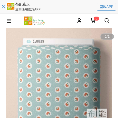
布能布玩
開啟APP
立刻使用官方APP
0
1
/
1