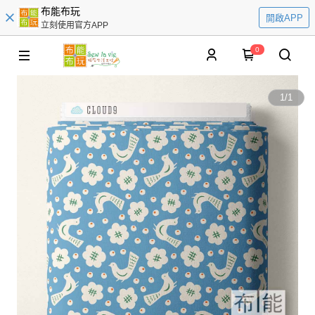
布能布玩
開啟APP
立刻使用官方APP
0
1
/
1