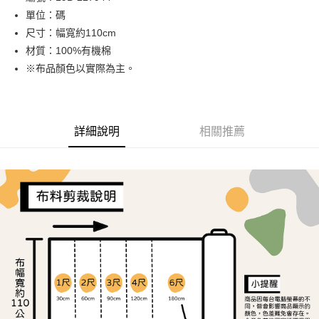
單位：碼
街口支付
尺寸：幅寬約110cm
Google Pay
材質：100%有機棉
※布品顏色以實際為主。
大哥付你分期
相關說明
【大哥付你分期使用說明】
AFTEE先享後付
1.本服務由台灣大哥大提供，台灣大哥大用戶可立即使用無須另外申請。
詳細說明
相關推薦
2.付款方式選擇「大哥付你分期」，訂單成立後會自動跳轉到大哥付的交易
相關說明
流程，驗證手機門號後，選擇欲分期的期數、繳款截止日，確認付款後即完
【關於「AFTEE先享後付」】
成交易。
ATM付款
AFTEE先享後付是「在收到商品之後才付款」的支付方式。 讓您購物簡單
3.實際核准額度、可分期數及費用金額請依後續交易確認頁面所載為準。
便利好安心！
4.訂單成立30分鐘內，如未前往確認交易或遇審核未通過，訂單將自動取
１．簡單：不需註冊會員、不需綁卡、不需儲值。
運送方式
消。如遇「轉專審核」未通過狀況，表示未達大哥付你分期系統評分，恕無
２．便利：只要手機號碼，簡訊認證，即可結帳。
法說明評估內容。
３．安心：先確認商品／服務後，再付款。
全家取貨付款
【繳款方式說明】
1.分期款項不併入電信帳單，「大哥付你分期」於每月結算日後寄送繳費提
每筆NT$65，滿NT$1,500(含以上)免運費
【「AFTEE先享後付」結帳流程】
醒簡訊。
１．於結帳方式選擇「AFTEE先享後付」後，將跳轉至「AFTEE先享後付」
2.透過簡訊連結打開帳單後，可選擇「超商條碼／台灣大直營門市／銀行轉
7-11取貨付款
結帳頁面，進行簡訊認證並確認金額後，即可完成結帳。
帳／街口支付／iPASS MONEY」等通路繳費。
２．訂單成立數日內，您將收到繳費通知簡訊。
每筆NT$65，滿NT$1,500(含以上)免運費
３．收到繳費通知簡訊後14天內，點擊此簡訊中的連結，可透過四大超商／
【注意事項】
ATM／網路銀行／等多元方式進行付款，方視為交易完成。
宅配
1.本服務係由「台灣大哥大股份有限公司」（以下簡稱本公司）所提供，讓
※ 請注意：結帳手續完成當下不需立刻繳費，但若您需要取消訂單，請聯絡