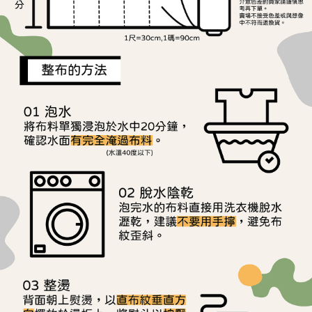
用戶於交易時，得透過本服務購買商品或服務，並由商店將買賣／分期付款
每筆NT$150，滿NT$1,500(含以上)免運費
購買商品的店家。未經商家同意取消之訂單仍視為有效，需透過AFTEE先享
買賣價金債權讓與本公司後，依約使用本公司帳單繳交帳款。
後付繳納相關費用。
2.基於同意付款使用「大哥付你分期」之契約關係目的，商店將以您的個人
離島宅配
※ 交易是否成功請以「AFTEE先享後付 」之結帳頁面顯示為準，若有關於
資料（包含姓名、電話或地址）提供予台灣大哥大進項蒐集、處理及利用，
是否繳費成功／繳費後需取消欲退款等相關疑問，請聯繫「AFTEE先享後付
每筆NT$240
由本公司與您本人進行分期帳單所需資料之確認、核對及更正。
客戶支援中心」
https://netprotections.freshdesk.com/support/home
3.完整用戶服務條款，請詳閱以下連結：
https://oppay.tw/userRule
【注意事項】
１．透過由恩沛科技股份有限公司提供之「AFTEE先享後付」服務完成之交
易，需依本服務之必要範圍內提供個人資料，並將交易相關給付款項請求債
權轉讓予恩沛科技股份有限公司。
２．關於個人資料處理事宜，請瀏覽以下網址：
https://aftee.tw/terms/#terms3
３．未成年的使用者請事先徵得法定代理人或監護人之同意方可使用
「AFTEE先享後付」，若未經同意申辦者引起之損失，本公司不負相關責
任。
４．使用「AFTEE先享後付」時，將依據個別帳號之用戶狀況，依本公司即
時審查核予不同之上限額度；若仍有額度不足之情形，本公司將視審查結果
請求用戶進行身份認證。
５．嚴禁一人註冊多個帳號或使用他人資訊註冊。若發現惡意使用之情形，
恩沛科技股份有限公司將有權停止該用戶之使用額度並採取法律行動。