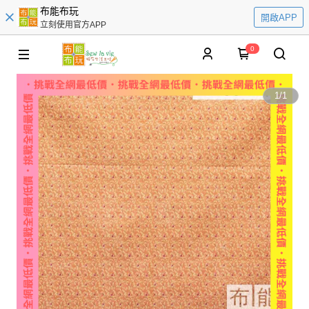
布能布玩
開啟APP
立刻使用官方APP
0
1
/
1