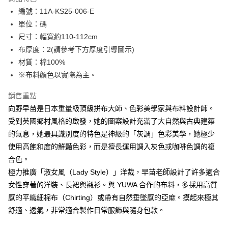
Apple Pay
編號：11A-KS25-006-E
單位：碼
街口支付
尺寸：幅寬約110-112cm
Google Pay
布厚度：2(請參考下方厚度引導圖示)
材質：棉100%
大哥付你分期
※布料顏色以實際為主。
相關說明
【大哥付你分期使用說明】
銷售重點
AFTEE先享後付
1.本服務由台灣大哥大提供，台灣大哥大用戶可立即使用無須另外申請。
2.付款方式選擇「大哥付你分期」，訂單成立後會自動跳轉到大哥付的交易
向野早苗是日本重量級頂級拼布大師、色彩美學家與布料設計師。
相關說明
流程，驗證手機門號後，選擇欲分期的期數、繳款截止日，確認付款後即完
受到英國鄉村風格的啟發，她的圖案設計充滿了大自然與古典建築
【關於「AFTEE先享後付」】
成交易。
ATM付款
AFTEE先享後付是「在收到商品之後才付款」的支付方式。 讓您購物簡單
的氣息，她最具識別度的特色是神級的「灰調」色彩美學，她極少
3.實際核准額度、可分期數及費用金額請依後續交易確認頁面所載為準。
便利好安心！
4.訂單成立30分鐘內，如未前往確認交易或遇審核未通過，訂單將自動取
使用高飽和度的鮮豔色彩，而是擅長運用調入灰色或咖啡色調的複
１．簡單：不需註冊會員、不需綁卡、不需儲值。
運送方式
消。如遇「轉專審核」未通過狀況，表示未達大哥付你分期系統評分，恕無
２．便利：只要手機號碼，簡訊認證，即可結帳。
合色。
法說明評估內容。
３．安心：先確認商品／服務後，再付款。
全家取貨付款
極力推廣「淑女風（Lady Style）」洋裁，早苗老師設計了許多適合
【繳款方式說明】
1.分期款項不併入電信帳單，「大哥付你分期」於每月結算日後寄送繳費提
每筆NT$65，滿NT$1,500(含以上)免運費
女性穿著的洋裝、長裙與襯衫。與 YUWA 合作的布料，多採用高質
【「AFTEE先享後付」結帳流程】
醒簡訊。
１．於結帳方式選擇「AFTEE先享後付」後，將跳轉至「AFTEE先享後付」
感的平織細棉布（Chirting）或帶有自然垂墜感的亞麻。摸起來極其
2.透過簡訊連結打開帳單後，可選擇「超商條碼／台灣大直營門市／銀行轉
7-11取貨付款
結帳頁面，進行簡訊認證並確認金額後，即可完成結帳。
帳／街口支付／iPASS MONEY」等通路繳費。
舒適、透氣，非常適合製作日常服飾與隨身包款。
２．訂單成立數日內，您將收到繳費通知簡訊。
每筆NT$65，滿NT$1,500(含以上)免運費
３．收到繳費通知簡訊後14天內，點擊此簡訊中的連結，可透過四大超商／
【注意事項】