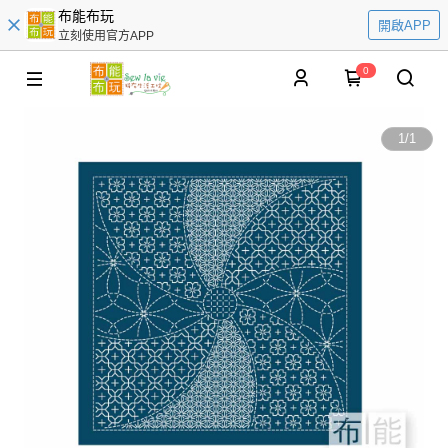
布能布玩
開啟APP
立刻使用官方APP
0
1
/
1