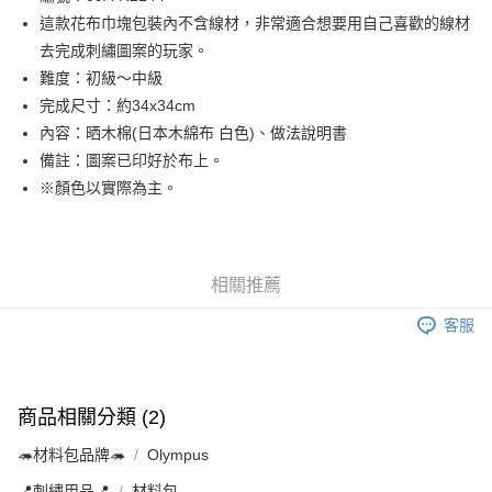
這款花布巾塊包裝內不含線材，非常適合想要用自己喜歡的線材
街口支付
去完成刺繡圖案的玩家。
Google Pay
難度：初級～中級
完成尺寸：約34x34cm
大哥付你分期
內容：晒木棉(日本木綿布 白色)、做法說明書
相關說明
備註：圖案已印好於布上。
【大哥付你分期使用說明】
AFTEE先享後付
1.本服務由台灣大哥大提供，台灣大哥大用戶可立即使用無須另外申請。
※顏色以實際為主。
2.付款方式選擇「大哥付你分期」，訂單成立後會自動跳轉到大哥付的交易
相關說明
流程，驗證手機門號後，選擇欲分期的期數、繳款截止日，確認付款後即完
【關於「AFTEE先享後付」】
成交易。
ATM付款
AFTEE先享後付是「在收到商品之後才付款」的支付方式。 讓您購物簡單
3.實際核准額度、可分期數及費用金額請依後續交易確認頁面所載為準。
便利好安心！
4.訂單成立30分鐘內，如未前往確認交易或遇審核未通過，訂單將自動取
相關推薦
１．簡單：不需註冊會員、不需綁卡、不需儲值。
運送方式
消。如遇「轉專審核」未通過狀況，表示未達大哥付你分期系統評分，恕無
２．便利：只要手機號碼，簡訊認證，即可結帳。
法說明評估內容。
客服
３．安心：先確認商品／服務後，再付款。
全家取貨付款
【繳款方式說明】
1.分期款項不併入電信帳單，「大哥付你分期」於每月結算日後寄送繳費提
每筆NT$65，滿NT$1,500(含以上)免運費
【「AFTEE先享後付」結帳流程】
醒簡訊。
１．於結帳方式選擇「AFTEE先享後付」後，將跳轉至「AFTEE先享後付」
2.透過簡訊連結打開帳單後，可選擇「超商條碼／台灣大直營門市／銀行轉
7-11取貨付款
結帳頁面，進行簡訊認證並確認金額後，即可完成結帳。
商品相關分類 (2)
帳／街口支付／iPASS MONEY」等通路繳費。
２．訂單成立數日內，您將收到繳費通知簡訊。
每筆NT$65，滿NT$1,500(含以上)免運費
３．收到繳費通知簡訊後14天內，點擊此簡訊中的連結，可透過四大超商／
🦔材料包品牌🦔
Olympus
【注意事項】
ATM／網路銀行／等多元方式進行付款，方視為交易完成。
宅配
1.本服務係由「台灣大哥大股份有限公司」（以下簡稱本公司）所提供，讓
※ 請注意：結帳手續完成當下不需立刻繳費，但若您需要取消訂單，請聯絡
📍刺繡用品📍
材料包