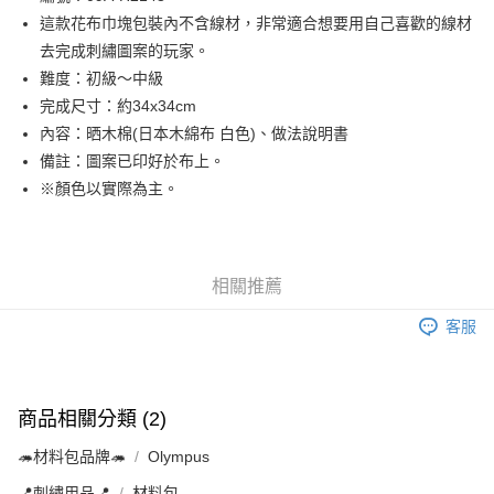
這款花布巾塊包裝內不含線材，非常適合想要用自己喜歡的線材
街口支付
去完成刺繡圖案的玩家。
Google Pay
難度：初級～中級
完成尺寸：約34x34cm
大哥付你分期
內容：晒木棉(日本木綿布 白色)、做法說明書
相關說明
備註：圖案已印好於布上。
【大哥付你分期使用說明】
AFTEE先享後付
1.本服務由台灣大哥大提供，台灣大哥大用戶可立即使用無須另外申請。
※顏色以實際為主。
2.付款方式選擇「大哥付你分期」，訂單成立後會自動跳轉到大哥付的交易
相關說明
流程，驗證手機門號後，選擇欲分期的期數、繳款截止日，確認付款後即完
【關於「AFTEE先享後付」】
成交易。
ATM付款
AFTEE先享後付是「在收到商品之後才付款」的支付方式。 讓您購物簡單
3.實際核准額度、可分期數及費用金額請依後續交易確認頁面所載為準。
便利好安心！
4.訂單成立30分鐘內，如未前往確認交易或遇審核未通過，訂單將自動取
相關推薦
１．簡單：不需註冊會員、不需綁卡、不需儲值。
運送方式
消。如遇「轉專審核」未通過狀況，表示未達大哥付你分期系統評分，恕無
２．便利：只要手機號碼，簡訊認證，即可結帳。
法說明評估內容。
客服
３．安心：先確認商品／服務後，再付款。
全家取貨付款
【繳款方式說明】
1.分期款項不併入電信帳單，「大哥付你分期」於每月結算日後寄送繳費提
每筆NT$65，滿NT$1,500(含以上)免運費
【「AFTEE先享後付」結帳流程】
醒簡訊。
１．於結帳方式選擇「AFTEE先享後付」後，將跳轉至「AFTEE先享後付」
2.透過簡訊連結打開帳單後，可選擇「超商條碼／台灣大直營門市／銀行轉
7-11取貨付款
結帳頁面，進行簡訊認證並確認金額後，即可完成結帳。
商品相關分類 (2)
帳／街口支付／iPASS MONEY」等通路繳費。
２．訂單成立數日內，您將收到繳費通知簡訊。
每筆NT$65，滿NT$1,500(含以上)免運費
３．收到繳費通知簡訊後14天內，點擊此簡訊中的連結，可透過四大超商／
🦔材料包品牌🦔
Olympus
【注意事項】
ATM／網路銀行／等多元方式進行付款，方視為交易完成。
宅配
1.本服務係由「台灣大哥大股份有限公司」（以下簡稱本公司）所提供，讓
※ 請注意：結帳手續完成當下不需立刻繳費，但若您需要取消訂單，請聯絡
📍刺繡用品📍
材料包