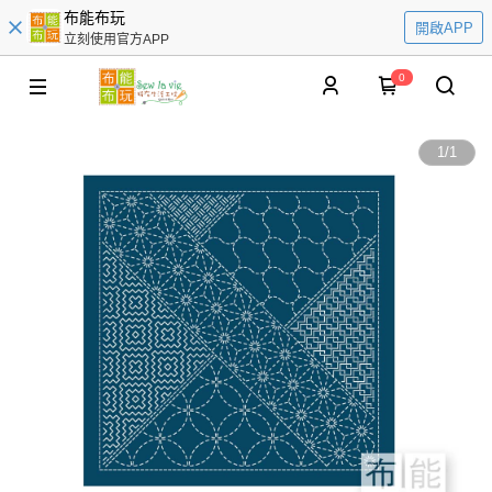
布能布玩
開啟APP
立刻使用官方APP
0
1
/
1