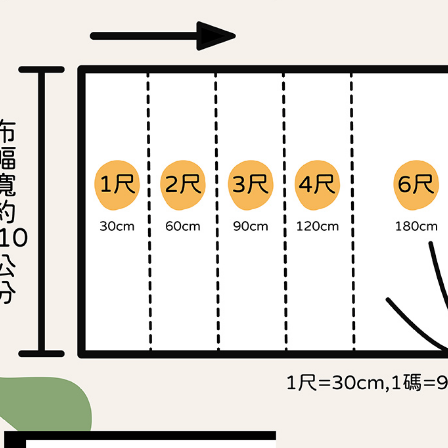
求債權轉
２．關於
https://aft
３．未成
「AFTE
任。
４．使用「
即時審查
結果請求
５．嚴禁
形，恩沛
動。