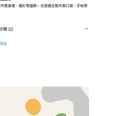
式選擇「大哥付你分期」，訂單成立後會自動跳轉到大哥付的交易
製作連身裙、襯衫等服飾，也很適合製作束口袋、手帕等
證手機門號後，選擇欲分期的期數、繳款截止日，確認付款後即
FTEE先享後付」】
。
先享後付是「在收到商品之後才付款」的支付方式。 讓您購物簡單
准額度、可分期數及費用金額請依後續交易確認頁面所載為準。
心！
立30分鐘內，如未前往確認交易或遇審核未通過，訂單將自動取
：不需註冊會員、不需綁卡、不需儲值。
「轉專審核」未通過狀況，表示未達大哥付你分期系統評分，恕
：只要手機號碼，簡訊認證，即可結帳。
類 (2)
評估內容。
：先確認商品／服務後，再付款。
式說明】
TRIPE
布料
付款
項不併入電信帳單，「大哥付你分期」於每月結算日後寄送繳費提
EE先享後付」結帳流程】
客服
5，滿NT$1,500(含以上)免運費
方式選擇「AFTEE先享後付」後，將跳轉至「AFTEE先享後
刺繡花布/蕾絲布
訊連結打開帳單後，可選擇「超商條碼／台灣大直營門市／銀行轉
頁面，進行簡訊認證並確認金額後，即可完成結帳。
付／iPASS MONEY」等通路繳費。
付款
成立數日內，您將收到繳費通知簡訊。
費通知簡訊後14天內，點擊此簡訊中的連結，可透過四大超商
5，滿NT$1,500(含以上)免運費
項】
網路銀行／等多元方式進行付款，方視為交易完成。
係由「台灣大哥大股份有限公司」（以下簡稱本公司）所提供，讓
：結帳手續完成當下不需立刻繳費，但若您需要取消訂單，請聯
易時，得透過本服務購買商品或服務，並由商店將買賣／分期付
的店家。未經商家同意取消之訂單仍視為有效，需透過AFTEE
金債權讓與本公司後，依約使用本公司帳單繳交帳款。
繳納相關費用。
50，滿NT$1,500(含以上)免運費
意付款使用「大哥付你分期」之契約關係目的，商店將以您的個人
否成功請以「AFTEE先享後付 」之結帳頁面顯示為準，若有關於
含姓名、電話或地址）提供予台灣大哥大進項蒐集、處理及利
功／繳費後需取消欲退款等相關疑問，請聯繫「AFTEE先享後
公司與您本人進行分期帳單所需資料之確認、核對及更正。
援中心」
https://netprotections.freshdesk.com/support/home
40
戶服務條款，請詳閱以下連結：
https://oppay.tw/userRule
項】
恩沛科技股份有限公司提供之「AFTEE先享後付」服務完成之
依本服務之必要範圍內提供個人資料，並將交易相關給付款項請