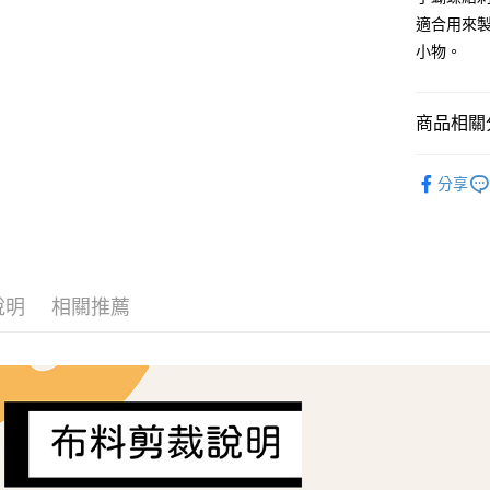
2.付款方
相關說明
適合用來
流程，驗
【關於「A
小物。
ATM付款
完成交易
AFTEE
3.實際核
便利好安
4.訂單成
１．簡單
消。如遇
２．便利
商品相關分
運送方式
無法說明
３．安心
【繳款方
CHECK&S
全家取貨
1.分期款
【「AFT
分享
醒簡訊。
每筆NT$6
１．於結帳
布料分類
2.透過簡
付」結帳
帳／街口支
7-11取貨
２．訂單
３．收到繳
每筆NT$6
【注意事
／ATM／
1.本服務
※ 請注意
說明
相關推薦
宅配
用戶於交
絡購買商品
款買賣價
先享後付
每筆NT$1
2.基於同
※ 交易是
資料（包
是否繳費成
離島宅配
用，由本
付客戶支
每筆NT$2
3.完整用
【注意事
１．透過由
交易，需