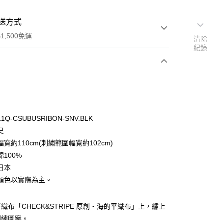
送方式
1,500免運
清除
紀錄
次付款
付款
Q-CSUBUSRIBON-SNV.BLK
尺
寬約110cm(刺繡範圍幅寬約102cm)
100%
日本
y
顏色以實際為主。
分期
織布「CHECK&STRIPE 原創・海的平織布」上，繡上
你分期使用說明】
享後付
刺繡圖案。
由台灣大哥大提供，台灣大哥大用戶可立即使用無須另外申請。