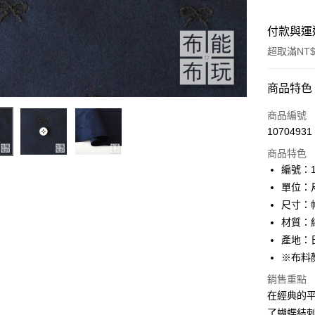
付款與運
超取滿NT$
付款方式
商品特色
信用卡一
商品編號
10704931
超商取貨
商品特色
LINE Pay
編號：11
單位：
Apple Pay
尺寸：幅
街口支付
材質：綿
產地：
Google Pa
※布料
大哥付你
銷售重點
相關說明
在經典的平
【大哥付
AFTEE先
了蝴蝶結
1.本服務