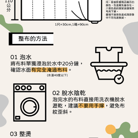
用戶於交易時，得透過本服務購買商品或服務，並由商店將買賣／分期付款
每筆NT$150，滿NT$1,500(含以上)免運費
購買商品的店家。未經商家同意取消之訂單仍視為有效，需透過AFTEE先享
買賣價金債權讓與本公司後，依約使用本公司帳單繳交帳款。
後付繳納相關費用。
2.基於同意付款使用「大哥付你分期」之契約關係目的，商店將以您的個人
離島宅配
※ 交易是否成功請以「AFTEE先享後付 」之結帳頁面顯示為準，若有關於
資料（包含姓名、電話或地址）提供予台灣大哥大進項蒐集、處理及利用，
是否繳費成功／繳費後需取消欲退款等相關疑問，請聯繫「AFTEE先享後付
每筆NT$240
由本公司與您本人進行分期帳單所需資料之確認、核對及更正。
客戶支援中心」
https://netprotections.freshdesk.com/support/home
3.完整用戶服務條款，請詳閱以下連結：
https://oppay.tw/userRule
【注意事項】
１．透過由恩沛科技股份有限公司提供之「AFTEE先享後付」服務完成之交
易，需依本服務之必要範圍內提供個人資料，並將交易相關給付款項請求債
權轉讓予恩沛科技股份有限公司。
２．關於個人資料處理事宜，請瀏覽以下網址：
https://aftee.tw/terms/#terms3
３．未成年的使用者請事先徵得法定代理人或監護人之同意方可使用
「AFTEE先享後付」，若未經同意申辦者引起之損失，本公司不負相關責
任。
４．使用「AFTEE先享後付」時，將依據個別帳號之用戶狀況，依本公司即
時審查核予不同之上限額度；若仍有額度不足之情形，本公司將視審查結果
請求用戶進行身份認證。
５．嚴禁一人註冊多個帳號或使用他人資訊註冊。若發現惡意使用之情形，
恩沛科技股份有限公司將有權停止該用戶之使用額度並採取法律行動。