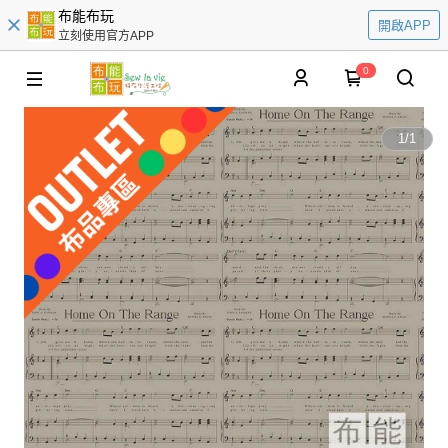
布能布玩
開啟APP
立刻使用官方APP
0
1
/
1