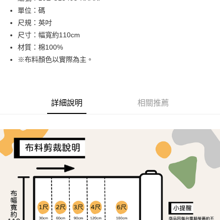
單位：碼
街口支付
尺規：英吋
Google Pay
尺寸：幅寬約110cm
材質：棉100%
大哥付你分期
※布料顏色以實際為主。
相關說明
【大哥付你分期使用說明】
AFTEE先享後付
1.本服務由台灣大哥大提供，台灣大哥大用戶可立即使用無須另外申請。
2.付款方式選擇「大哥付你分期」，訂單成立後會自動跳轉到大哥付的交易
相關說明
流程，驗證手機門號後，選擇欲分期的期數、繳款截止日，確認付款後即完
詳細說明
相關推薦
【關於「AFTEE先享後付」】
成交易。
ATM付款
AFTEE先享後付是「在收到商品之後才付款」的支付方式。 讓您購物簡單
3.實際核准額度、可分期數及費用金額請依後續交易確認頁面所載為準。
便利好安心！
4.訂單成立30分鐘內，如未前往確認交易或遇審核未通過，訂單將自動取
１．簡單：不需註冊會員、不需綁卡、不需儲值。
運送方式
消。如遇「轉專審核」未通過狀況，表示未達大哥付你分期系統評分，恕無
２．便利：只要手機號碼，簡訊認證，即可結帳。
法說明評估內容。
３．安心：先確認商品／服務後，再付款。
全家取貨付款
【繳款方式說明】
1.分期款項不併入電信帳單，「大哥付你分期」於每月結算日後寄送繳費提
每筆NT$65，滿NT$1,500(含以上)免運費
【「AFTEE先享後付」結帳流程】
醒簡訊。
１．於結帳方式選擇「AFTEE先享後付」後，將跳轉至「AFTEE先享後付」
2.透過簡訊連結打開帳單後，可選擇「超商條碼／台灣大直營門市／銀行轉
7-11取貨付款
結帳頁面，進行簡訊認證並確認金額後，即可完成結帳。
帳／街口支付／iPASS MONEY」等通路繳費。
２．訂單成立數日內，您將收到繳費通知簡訊。
每筆NT$65，滿NT$1,500(含以上)免運費
３．收到繳費通知簡訊後14天內，點擊此簡訊中的連結，可透過四大超商／
【注意事項】
ATM／網路銀行／等多元方式進行付款，方視為交易完成。
宅配
1.本服務係由「台灣大哥大股份有限公司」（以下簡稱本公司）所提供，讓
※ 請注意：結帳手續完成當下不需立刻繳費，但若您需要取消訂單，請聯絡