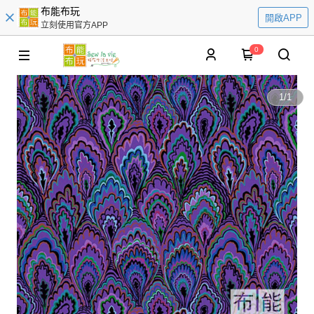
布能布玩
開啟APP
立刻使用官方APP
0
1
/
1