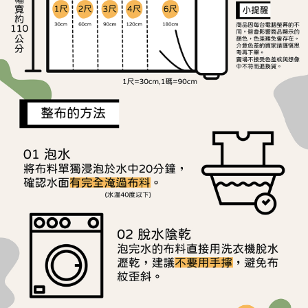
宅配
1.本服務係由「台灣大哥大股份有限公司」（以下簡稱本公司）所提供，讓
※ 請注意：結帳手續完成當下不需立刻繳費，但若您需要取消訂單，請聯絡
用戶於交易時，得透過本服務購買商品或服務，並由商店將買賣／分期付款
每筆NT$150，滿NT$1,500(含以上)免運費
購買商品的店家。未經商家同意取消之訂單仍視為有效，需透過AFTEE先享
買賣價金債權讓與本公司後，依約使用本公司帳單繳交帳款。
後付繳納相關費用。
2.基於同意付款使用「大哥付你分期」之契約關係目的，商店將以您的個人
離島宅配
※ 交易是否成功請以「AFTEE先享後付 」之結帳頁面顯示為準，若有關於
資料（包含姓名、電話或地址）提供予台灣大哥大進項蒐集、處理及利用，
是否繳費成功／繳費後需取消欲退款等相關疑問，請聯繫「AFTEE先享後付
每筆NT$240
由本公司與您本人進行分期帳單所需資料之確認、核對及更正。
客戶支援中心」
https://netprotections.freshdesk.com/support/home
3.完整用戶服務條款，請詳閱以下連結：
https://oppay.tw/userRule
【注意事項】
１．透過由恩沛科技股份有限公司提供之「AFTEE先享後付」服務完成之交
易，需依本服務之必要範圍內提供個人資料，並將交易相關給付款項請求債
權轉讓予恩沛科技股份有限公司。
２．關於個人資料處理事宜，請瀏覽以下網址：
https://aftee.tw/terms/#terms3
３．未成年的使用者請事先徵得法定代理人或監護人之同意方可使用
「AFTEE先享後付」，若未經同意申辦者引起之損失，本公司不負相關責
任。
４．使用「AFTEE先享後付」時，將依據個別帳號之用戶狀況，依本公司即
時審查核予不同之上限額度；若仍有額度不足之情形，本公司將視審查結果
請求用戶進行身份認證。
５．嚴禁一人註冊多個帳號或使用他人資訊註冊。若發現惡意使用之情形，
恩沛科技股份有限公司將有權停止該用戶之使用額度並採取法律行動。