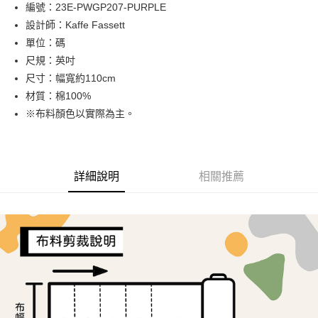
Apple Pay
編號：23E-PWGP207-PURPLE
設計師：Kaffe Fassett
街口支付
單位：碼
Google Pay
尺規：英吋
尺寸：幅寬約110cm
大哥付你分期
材質：棉100%
相關說明
※布料顏色以實際為主。
【大哥付你分期使用說明】
AFTEE先享後付
1.本服務由台灣大哥大提供，台灣大哥大用戶可立即使用無須另外申請。
2.付款方式選擇「大哥付你分期」，訂單成立後會自動跳轉到大哥付的交易
相關說明
流程，驗證手機門號後，選擇欲分期的期數、繳款截止日，確認付款後即完
【關於「AFTEE先享後付」】
成交易。
ATM付款
AFTEE先享後付是「在收到商品之後才付款」的支付方式。 讓您購物簡單
詳細說明
相關推薦
3.實際核准額度、可分期數及費用金額請依後續交易確認頁面所載為準。
便利好安心！
4.訂單成立30分鐘內，如未前往確認交易或遇審核未通過，訂單將自動取
１．簡單：不需註冊會員、不需綁卡、不需儲值。
運送方式
消。如遇「轉專審核」未通過狀況，表示未達大哥付你分期系統評分，恕無
２．便利：只要手機號碼，簡訊認證，即可結帳。
法說明評估內容。
３．安心：先確認商品／服務後，再付款。
全家取貨付款
【繳款方式說明】
1.分期款項不併入電信帳單，「大哥付你分期」於每月結算日後寄送繳費提
每筆NT$65，滿NT$1,500(含以上)免運費
【「AFTEE先享後付」結帳流程】
醒簡訊。
１．於結帳方式選擇「AFTEE先享後付」後，將跳轉至「AFTEE先享後付」
2.透過簡訊連結打開帳單後，可選擇「超商條碼／台灣大直營門市／銀行轉
7-11取貨付款
結帳頁面，進行簡訊認證並確認金額後，即可完成結帳。
帳／街口支付／iPASS MONEY」等通路繳費。
２．訂單成立數日內，您將收到繳費通知簡訊。
每筆NT$65，滿NT$1,500(含以上)免運費
３．收到繳費通知簡訊後14天內，點擊此簡訊中的連結，可透過四大超商／
【注意事項】
ATM／網路銀行／等多元方式進行付款，方視為交易完成。