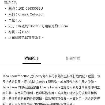
商品特色
Apple Pay
編號：10D-03633055U
系列：Classic Collection
街口支付
單位：尺
Google Pay
尺寸：幅寬約136cm，可用幅寬約133cm
材質：棉100%
大哥付你分期
※布料顏色以實際為主。
相關說明
【大哥付你分期使用說明】
AFTEE先享後付
1.本服務由台灣大哥大提供，台灣大哥大用戶可立即使用無須另外申請。
2.付款方式選擇「大哥付你分期」，訂單成立後會自動跳轉到大哥付的交易
相關說明
流程，驗證手機門號後，選擇欲分期的期數、繳款截止日，確認付款後即完
詳細說明
相關推薦
【關於「AFTEE先享後付」】
成交易。
ATM付款
AFTEE先享後付是「在收到商品之後才付款」的支付方式。 讓您購物簡單
3.實際核准額度、可分期數及費用金額請依後續交易確認頁面所載為準。
便利好安心！
4.訂單成立30分鐘內，如未前往確認交易或遇審核未通過，訂單將自動取
１．簡單：不需註冊會員、不需綁卡、不需儲值。
運送方式
消。如遇「轉專審核」未通過狀況，表示未達大哥付你分期系統評分，恕無
２．便利：只要手機號碼，簡訊認證，即可結帳。
Tana Lawn™ cotton 是Liberty對布料的狂熱與堅持所打造而成，超過一個
法說明評估內容。
３．安心：先確認商品／服務後，再付款。
全家取貨付款
多世紀的發展，經由制定完善的工藝製造，成為現代布料生產之傑作。
【繳款方式說明】
1.分期款項不併入電信帳單，「大哥付你分期」於每月結算日後寄送繳費提
Tana Lawn 的印花圖案是由 Liberty Fabrics位於義大利北部的專屬印刷工
每筆NT$65，滿NT$1,500(含以上)免運費
【「AFTEE先享後付」結帳流程】
醒簡訊。
１．於結帳方式選擇「AFTEE先享後付」後，將跳轉至「AFTEE先享後付」
廠印製，高品質的印刷、色彩鮮豔奪目，並具有如絲綢般的流動性和觸
2.透過簡訊連結打開帳單後，可選擇「超商條碼／台灣大直營門市／銀行轉
7-11取貨付款
結帳頁面，進行簡訊認證並確認金額後，即可完成結帳。
感，是作為衣料布的最佳選擇。這款布料可機洗、材質耐用、適合天天穿
帳／街口支付／iPASS MONEY」等通路繳費。
２．訂單成立數日內，您將收到繳費通知簡訊。
每筆NT$65，滿NT$1,500(含以上)免運費
著；亦可用來製作簡單的配件單品或吸睛的個性單品。