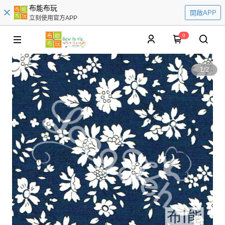
布能布玩
開啟APP
立刻使用官方APP
0
1
/
2