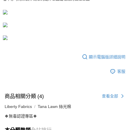
３．收到繳費通知簡訊後14天內，點擊此簡訊中的連結，可透過四大超商／
【注意事項】
ATM／網路銀行／等多元方式進行付款，方視為交易完成。
宅配
1.本服務係由「台灣大哥大股份有限公司」（以下簡稱本公司）所提供，讓
※ 請注意：結帳手續完成當下不需立刻繳費，但若您需要取消訂單，請聯絡
用戶於交易時，得透過本服務購買商品或服務，並由商店將買賣／分期付款
每筆NT$150，滿NT$1,500(含以上)免運費
購買商品的店家。未經商家同意取消之訂單仍視為有效，需透過AFTEE先享
買賣價金債權讓與本公司後，依約使用本公司帳單繳交帳款。
後付繳納相關費用。
2.基於同意付款使用「大哥付你分期」之契約關係目的，商店將以您的個人
離島宅配
※ 交易是否成功請以「AFTEE先享後付 」之結帳頁面顯示為準，若有關於
資料（包含姓名、電話或地址）提供予台灣大哥大進項蒐集、處理及利用，
是否繳費成功／繳費後需取消欲退款等相關疑問，請聯繫「AFTEE先享後付
每筆NT$240
由本公司與您本人進行分期帳單所需資料之確認、核對及更正。
客戶支援中心」
https://netprotections.freshdesk.com/support/home
3.完整用戶服務條款，請詳閱以下連結：
https://oppay.tw/userRule
【注意事項】
１．透過由恩沛科技股份有限公司提供之「AFTEE先享後付」服務完成之交
顯示電腦版詳細說明
易，需依本服務之必要範圍內提供個人資料，並將交易相關給付款項請求債
權轉讓予恩沛科技股份有限公司。
２．關於個人資料處理事宜，請瀏覽以下網址：
客服
https://aftee.tw/terms/#terms3
３．未成年的使用者請事先徵得法定代理人或監護人之同意方可使用
「AFTEE先享後付」，若未經同意申辦者引起之損失，本公司不負相關責
任。
４．使用「AFTEE先享後付」時，將依據個別帳號之用戶狀況，依本公司即
商品相關分類 (4)
查看全部
時審查核予不同之上限額度；若仍有額度不足之情形，本公司將視審查結果
請求用戶進行身份認證。
Liberty Fabrics
Tana Lawn 絲光棉
５．嚴禁一人註冊多個帳號或使用他人資訊註冊。若發現惡意使用之情形，
恩沛科技股份有限公司將有權停止該用戶之使用額度並採取法律行動。
🍀無毒認證專區🍀