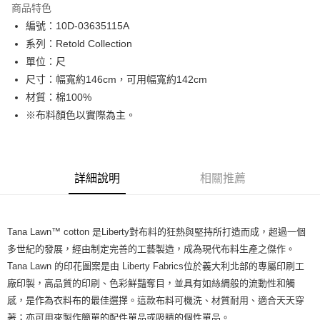
商品特色
Apple Pay
編號：10D-03635115A
系列：Retold Collection
街口支付
單位：尺
Google Pay
尺寸：幅寬約146cm，可用幅寬約142cm
材質：棉100%
大哥付你分期
※布料顏色以實際為主。
相關說明
【大哥付你分期使用說明】
AFTEE先享後付
1.本服務由台灣大哥大提供，台灣大哥大用戶可立即使用無須另外申請。
2.付款方式選擇「大哥付你分期」，訂單成立後會自動跳轉到大哥付的交易
相關說明
流程，驗證手機門號後，選擇欲分期的期數、繳款截止日，確認付款後即完
詳細說明
相關推薦
【關於「AFTEE先享後付」】
成交易。
ATM付款
AFTEE先享後付是「在收到商品之後才付款」的支付方式。 讓您購物簡單
3.實際核准額度、可分期數及費用金額請依後續交易確認頁面所載為準。
便利好安心！
4.訂單成立30分鐘內，如未前往確認交易或遇審核未通過，訂單將自動取
１．簡單：不需註冊會員、不需綁卡、不需儲值。
運送方式
消。如遇「轉專審核」未通過狀況，表示未達大哥付你分期系統評分，恕無
２．便利：只要手機號碼，簡訊認證，即可結帳。
Tana Lawn™ cotton 是Liberty對布料的狂熱與堅持所打造而成，超過一個
法說明評估內容。
３．安心：先確認商品／服務後，再付款。
全家取貨付款
多世紀的發展，經由制定完善的工藝製造，成為現代布料生產之傑作。
【繳款方式說明】
1.分期款項不併入電信帳單，「大哥付你分期」於每月結算日後寄送繳費提
Tana Lawn 的印花圖案是由 Liberty Fabrics位於義大利北部的專屬印刷工
每筆NT$65，滿NT$1,500(含以上)免運費
【「AFTEE先享後付」結帳流程】
醒簡訊。
１．於結帳方式選擇「AFTEE先享後付」後，將跳轉至「AFTEE先享後付」
廠印製，高品質的印刷、色彩鮮豔奪目，並具有如絲綢般的流動性和觸
2.透過簡訊連結打開帳單後，可選擇「超商條碼／台灣大直營門市／銀行轉
7-11取貨付款
結帳頁面，進行簡訊認證並確認金額後，即可完成結帳。
感，是作為衣料布的最佳選擇。這款布料可機洗、材質耐用、適合天天穿
帳／街口支付／iPASS MONEY」等通路繳費。
２．訂單成立數日內，您將收到繳費通知簡訊。
每筆NT$65，滿NT$1,500(含以上)免運費
著；亦可用來製作簡單的配件單品或吸睛的個性單品。