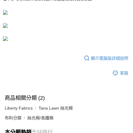
３．收到繳費通知簡訊後14天內，點擊此簡訊中的連結，可透過四大超商／
【注意事項】
ATM／網路銀行／等多元方式進行付款，方視為交易完成。
宅配
1.本服務係由「台灣大哥大股份有限公司」（以下簡稱本公司）所提供，讓
※ 請注意：結帳手續完成當下不需立刻繳費，但若您需要取消訂單，請聯絡
用戶於交易時，得透過本服務購買商品或服務，並由商店將買賣／分期付款
每筆NT$150，滿NT$1,500(含以上)免運費
購買商品的店家。未經商家同意取消之訂單仍視為有效，需透過AFTEE先享
買賣價金債權讓與本公司後，依約使用本公司帳單繳交帳款。
後付繳納相關費用。
2.基於同意付款使用「大哥付你分期」之契約關係目的，商店將以您的個人
離島宅配
※ 交易是否成功請以「AFTEE先享後付 」之結帳頁面顯示為準，若有關於
資料（包含姓名、電話或地址）提供予台灣大哥大進項蒐集、處理及利用，
是否繳費成功／繳費後需取消欲退款等相關疑問，請聯繫「AFTEE先享後付
每筆NT$240
由本公司與您本人進行分期帳單所需資料之確認、核對及更正。
客戶支援中心」
https://netprotections.freshdesk.com/support/home
3.完整用戶服務條款，請詳閱以下連結：
https://oppay.tw/userRule
【注意事項】
１．透過由恩沛科技股份有限公司提供之「AFTEE先享後付」服務完成之交
顯示電腦版詳細說明
易，需依本服務之必要範圍內提供個人資料，並將交易相關給付款項請求債
權轉讓予恩沛科技股份有限公司。
２．關於個人資料處理事宜，請瀏覽以下網址：
客服
https://aftee.tw/terms/#terms3
３．未成年的使用者請事先徵得法定代理人或監護人之同意方可使用
「AFTEE先享後付」，若未經同意申辦者引起之損失，本公司不負相關責
任。
４．使用「AFTEE先享後付」時，將依據個別帳號之用戶狀況，依本公司即
商品相關分類 (2)
時審查核予不同之上限額度；若仍有額度不足之情形，本公司將視審查結果
請求用戶進行身份認證。
Liberty Fabrics
Tana Lawn 絲光棉
５．嚴禁一人註冊多個帳號或使用他人資訊註冊。若發現惡意使用之情形，
布料分類
絲光棉/長纖棉
恩沛科技股份有限公司將有權停止該用戶之使用額度並採取法律行動。
本分類熱銷
全站排行