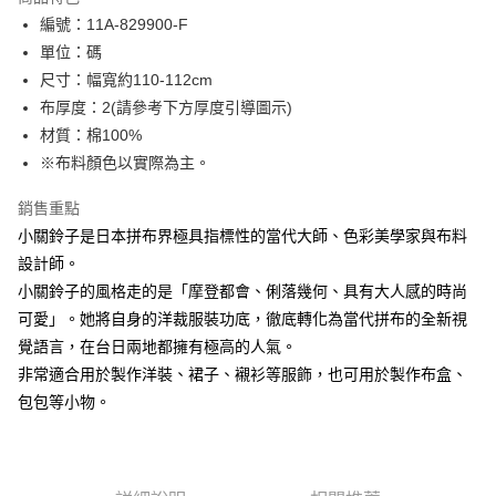
Apple Pay
編號：11A-829900-F
單位：碼
街口支付
尺寸：幅寬約110-112cm
Google Pay
布厚度：2(請參考下方厚度引導圖示)
材質：棉100%
大哥付你分期
※布料顏色以實際為主。
相關說明
【大哥付你分期使用說明】
銷售重點
AFTEE先享後付
1.本服務由台灣大哥大提供，台灣大哥大用戶可立即使用無須另外申請。
2.付款方式選擇「大哥付你分期」，訂單成立後會自動跳轉到大哥付的交易
小關鈴子是日本拼布界極具指標性的當代大師、色彩美學家與布料
相關說明
流程，驗證手機門號後，選擇欲分期的期數、繳款截止日，確認付款後即完
設計師。
【關於「AFTEE先享後付」】
成交易。
ATM付款
AFTEE先享後付是「在收到商品之後才付款」的支付方式。 讓您購物簡單
小關鈴子的風格走的是「摩登都會、俐落幾何、具有大人感的時尚
3.實際核准額度、可分期數及費用金額請依後續交易確認頁面所載為準。
便利好安心！
4.訂單成立30分鐘內，如未前往確認交易或遇審核未通過，訂單將自動取
可愛」。她將自身的洋裁服裝功底，徹底轉化為當代拼布的全新視
１．簡單：不需註冊會員、不需綁卡、不需儲值。
運送方式
消。如遇「轉專審核」未通過狀況，表示未達大哥付你分期系統評分，恕無
２．便利：只要手機號碼，簡訊認證，即可結帳。
覺語言，在台日兩地都擁有極高的人氣。
法說明評估內容。
３．安心：先確認商品／服務後，再付款。
全家取貨付款
非常適合用於製作洋裝、裙子、襯衫等服飾，也可用於製作布盒、
【繳款方式說明】
1.分期款項不併入電信帳單，「大哥付你分期」於每月結算日後寄送繳費提
每筆NT$65，滿NT$1,500(含以上)免運費
包包等小物。
【「AFTEE先享後付」結帳流程】
醒簡訊。
１．於結帳方式選擇「AFTEE先享後付」後，將跳轉至「AFTEE先享後付」
2.透過簡訊連結打開帳單後，可選擇「超商條碼／台灣大直營門市／銀行轉
7-11取貨付款
結帳頁面，進行簡訊認證並確認金額後，即可完成結帳。
帳／街口支付／iPASS MONEY」等通路繳費。
２．訂單成立數日內，您將收到繳費通知簡訊。
每筆NT$65，滿NT$1,500(含以上)免運費
３．收到繳費通知簡訊後14天內，點擊此簡訊中的連結，可透過四大超商／
【注意事項】