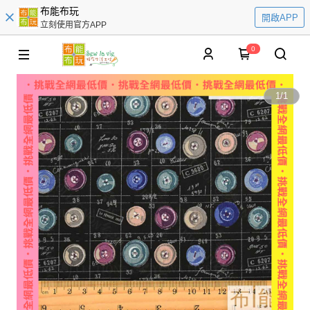
布能布玩
開啟APP
立刻使用官方APP
0
1
/
1