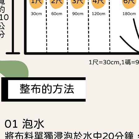
https://aft
３．未成
「AFTE
任。
４．使用「
即時審查
結果請求
５．嚴禁
形，恩沛
動。