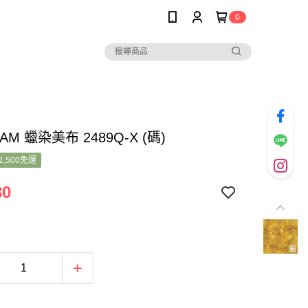
0
AM 蠟染美布 2489Q-X (碼)
1,500免運
80