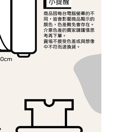
ee.tw/terms/#terms3
年的使用者請事先徵得法定代理人或監護人之同意方可使用
E先享後付」，若未經同意申辦者引起之損失，本公司不負相關責
AFTEE先享後付」時，將依據個別帳號之用戶狀況，依本公司
核予不同之上限額度；若仍有額度不足之情形，本公司將視審查
用戶進行身份認證。
一人註冊多個帳號或使用他人資訊註冊。若發現惡意使用之情
科技股份有限公司將有權停止該用戶之使用額度並採取法律行