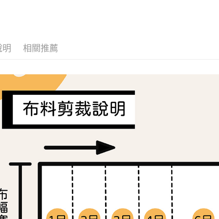
布料分類
流程，驗
【關於「A
ATM付款
完成交易
AFTEE
3.實際核
便利好安
4.訂單成
１．簡單
消。如遇
２．便利
運送方式
無法說明
說明
相關推薦
３．安心
【繳款方
全家取貨
1.分期款
【「AFT
醒簡訊。
每筆NT$6
１．於結帳
2.透過簡
付」結帳
帳／街口支
7-11取貨
２．訂單
３．收到繳
每筆NT$6
【注意事
／ATM／
1.本服務
※ 請注意
宅配
用戶於交
絡購買商品
款買賣價
先享後付
每筆NT$1
2.基於同
※ 交易是
資料（包
是否繳費成
離島宅配
用，由本
付客戶支
每筆NT$2
3.完整用
【注意事
１．透過由
交易，需
求債權轉
２．關於