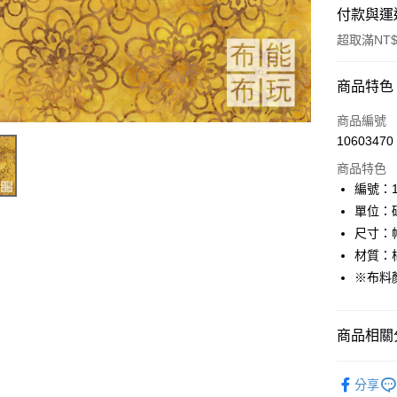
付款與運
超取滿NT$
付款方式
商品特色
信用卡一
商品編號
10603470
超商取貨
商品特色
LINE Pay
編號：10
單位：
Apple Pay
尺寸：幅
街口支付
材質：棉
※布料
Google Pa
大哥付你
商品相關分
相關說明
【大哥付
AFTEE先
🦔布料品牌
1.本服務
分享
2.付款方
相關說明