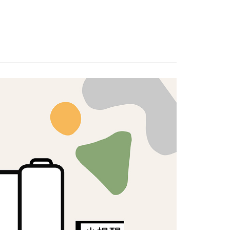
蠟染布
證手機門號後，選擇欲分期的期數、繳款截止日，確認付款後即
FTEE先享後付」】
。
先享後付是「在收到商品之後才付款」的支付方式。 讓您購物簡單
准額度、可分期數及費用金額請依後續交易確認頁面所載為準。
心！
立30分鐘內，如未前往確認交易或遇審核未通過，訂單將自動取
：不需註冊會員、不需綁卡、不需儲值。
「轉專審核」未通過狀況，表示未達大哥付你分期系統評分，恕
：只要手機號碼，簡訊認證，即可結帳。
評估內容。
：先確認商品／服務後，再付款。
式說明】
付款
項不併入電信帳單，「大哥付你分期」於每月結算日後寄送繳費提
EE先享後付」結帳流程】
5，滿NT$1,500(含以上)免運費
方式選擇「AFTEE先享後付」後，將跳轉至「AFTEE先享後
訊連結打開帳單後，可選擇「超商條碼／台灣大直營門市／銀行轉
頁面，進行簡訊認證並確認金額後，即可完成結帳。
付／iPASS MONEY」等通路繳費。
付款
成立數日內，您將收到繳費通知簡訊。
費通知簡訊後14天內，點擊此簡訊中的連結，可透過四大超商
5，滿NT$1,500(含以上)免運費
項】
網路銀行／等多元方式進行付款，方視為交易完成。
係由「台灣大哥大股份有限公司」（以下簡稱本公司）所提供，讓
：結帳手續完成當下不需立刻繳費，但若您需要取消訂單，請聯
易時，得透過本服務購買商品或服務，並由商店將買賣／分期付
的店家。未經商家同意取消之訂單仍視為有效，需透過AFTEE
金債權讓與本公司後，依約使用本公司帳單繳交帳款。
繳納相關費用。
50，滿NT$1,500(含以上)免運費
意付款使用「大哥付你分期」之契約關係目的，商店將以您的個人
否成功請以「AFTEE先享後付 」之結帳頁面顯示為準，若有關於
含姓名、電話或地址）提供予台灣大哥大進項蒐集、處理及利
功／繳費後需取消欲退款等相關疑問，請聯繫「AFTEE先享後
公司與您本人進行分期帳單所需資料之確認、核對及更正。
援中心」
https://netprotections.freshdesk.com/support/home
40
戶服務條款，請詳閱以下連結：
https://oppay.tw/userRule
項】
恩沛科技股份有限公司提供之「AFTEE先享後付」服務完成之
依本服務之必要範圍內提供個人資料，並將交易相關給付款項請
讓予恩沛科技股份有限公司。
個人資料處理事宜，請瀏覽以下網址：