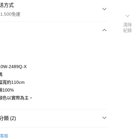
送方式
1,500免運
清除
紀錄
次付款
付款
W-2489Q-X
碼
寬約110cm
100%
顏色以實際為主。
y
分期
類 (2)
你分期使用說明】
享後付
🦔
由台灣大哥大提供，台灣大哥大用戶可立即使用無須另外申請。
WINDHAM
客服
式選擇「大哥付你分期」，訂單成立後會自動跳轉到大哥付的交易