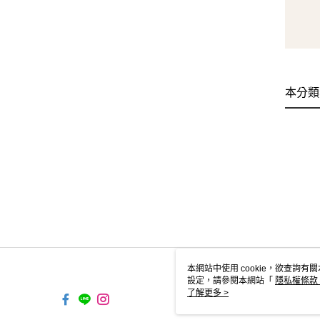
本分類
本網站中使用 cookie，欲查詢有關
設定，請參閱本網站「
隱私權條款
使用 cookie。
了解更多 >