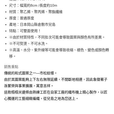
尺寸：幅寬約8cm /長度約10m
街口支付
材質：聚乙烯、聚丙烯、聚酯纖維
Google Pay
厚度：普通厚度
產地：日本岡山縣倉敷市兒島
大哥付你分期
特點：可雙面使用！
相關說明
※由於材質特性，不同批次可能會導致圖案與顏色有所差異。
【大哥付你分期使用說明】
AFTEE先享後付
1.本服務由台灣大哥大提供，台灣大哥大用戶可立即使用無須另外申請。
※不可熨燙、不可水洗。
2.付款方式選擇「大哥付你分期」，訂單成立後會自動跳轉到大哥付的交易
相關說明
※高溫、水分、紫外線等可能會導致收縮、褪色、變色或顏色轉
流程，驗證手機門號後，選擇欲分期的期數、繳款截止日，確認付款後即完
【關於「AFTEE先享後付」】
移。
成交易。
ATM付款
AFTEE先享後付是「在收到商品之後才付款」的支付方式。 讓您購物簡單
3.實際核准額度、可分期數及費用金額請依後續交易確認頁面所載為準。
便利好安心！
4.訂單成立30分鐘內，如未前往確認交易或遇審核未通過，訂單將自動取
銷售重點
１．簡單：不需註冊會員、不需綁卡、不需儲值。
運送方式
消。如遇「轉專審核」未通過狀況，表示未達大哥付你分期系統評分，恕無
２．便利：只要手機號碼，簡訊認證，即可結帳。
傳統的和式圖案之一—市松紋樣。
法說明評估內容。
３．安心：先確認商品／服務後，再付款。
全家取貨付款
由於其圖案能夠上下左右無限延續，不間斷地相連，因此象徵著子
【繳款方式說明】
1.分期款項不併入電信帳單，「大哥付你分期」於每月結算日後寄送繳費提
每筆NT$65，滿NT$1,500(含以上)免運費
孫繁榮與事業擴展，寓意吉祥。
【「AFTEE先享後付」結帳流程】
醒簡訊。
１．於結帳方式選擇「AFTEE先享後付」後，將跳轉至「AFTEE先享後付」
這款榻榻米邊條由熟練工匠在自家工廠的織布機上精心製作，以匠
2.透過簡訊連結打開帳單後，可選擇「超商條碼／台灣大直營門市／銀行轉
7-11取貨付款
結帳頁面，進行簡訊認證並確認金額後，即可完成結帳。
帳／街口支付／iPASS MONEY」等通路繳費。
心獨運的工藝細緻編織，從兒島之地為您送上。
２．訂單成立數日內，您將收到繳費通知簡訊。
每筆NT$65，滿NT$1,500(含以上)免運費
３．收到繳費通知簡訊後14天內，點擊此簡訊中的連結，可透過四大超商／
【注意事項】
ATM／網路銀行／等多元方式進行付款，方視為交易完成。
宅配
1.本服務係由「台灣大哥大股份有限公司」（以下簡稱本公司）所提供，讓
※ 請注意：結帳手續完成當下不需立刻繳費，但若您需要取消訂單，請聯絡