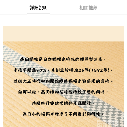
用戶於交易時，得透過本服務購買商品或服務，並由商店將買賣／分期付款
每筆NT$150，滿NT$1,500(含以上)免運費
購買商品的店家。未經商家同意取消之訂單仍視為有效，需透過AFTEE先享
買賣價金債權讓與本公司後，依約使用本公司帳單繳交帳款。
詳細說明
相關推薦
後付繳納相關費用。
2.基於同意付款使用「大哥付你分期」之契約關係目的，商店將以您的個人
離島宅配
※ 交易是否成功請以「AFTEE先享後付 」之結帳頁面顯示為準，若有關於
資料（包含姓名、電話或地址）提供予台灣大哥大進項蒐集、處理及利用，
是否繳費成功／繳費後需取消欲退款等相關疑問，請聯繫「AFTEE先享後付
每筆NT$240
由本公司與您本人進行分期帳單所需資料之確認、核對及更正。
客戶支援中心」
https://netprotections.freshdesk.com/support/home
3.完整用戶服務條款，請詳閱以下連結：
https://oppay.tw/userRule
【注意事項】
１．透過由恩沛科技股份有限公司提供之「AFTEE先享後付」服務完成之交
易，需依本服務之必要範圍內提供個人資料，並將交易相關給付款項請求債
權轉讓予恩沛科技股份有限公司。
２．關於個人資料處理事宜，請瀏覽以下網址：
https://aftee.tw/terms/#terms3
３．未成年的使用者請事先徵得法定代理人或監護人之同意方可使用
「AFTEE先享後付」，若未經同意申辦者引起之損失，本公司不負相關責
任。
４．使用「AFTEE先享後付」時，將依據個別帳號之用戶狀況，依本公司即
時審查核予不同之上限額度；若仍有額度不足之情形，本公司將視審查結果
請求用戶進行身份認證。
５．嚴禁一人註冊多個帳號或使用他人資訊註冊。若發現惡意使用之情形，
恩沛科技股份有限公司將有權停止該用戶之使用額度並採取法律行動。