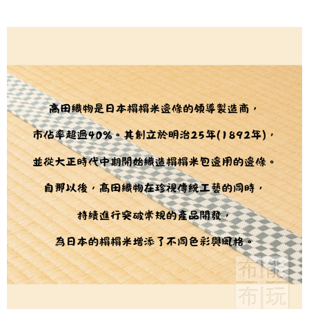
用戶於交易時，得透過本服務購買商品或服務，並由商店將買賣／分期付款
每筆NT$150，滿NT$1,500(含以上)免運費
購買商品的店家。未經商家同意取消之訂單仍視為有效，需透過AFTEE先享
買賣價金債權讓與本公司後，依約使用本公司帳單繳交帳款。
後付繳納相關費用。
2.基於同意付款使用「大哥付你分期」之契約關係目的，商店將以您的個人
離島宅配
※ 交易是否成功請以「AFTEE先享後付 」之結帳頁面顯示為準，若有關於
資料（包含姓名、電話或地址）提供予台灣大哥大進項蒐集、處理及利用，
是否繳費成功／繳費後需取消欲退款等相關疑問，請聯繫「AFTEE先享後付
每筆NT$240
由本公司與您本人進行分期帳單所需資料之確認、核對及更正。
客戶支援中心」
https://netprotections.freshdesk.com/support/home
3.完整用戶服務條款，請詳閱以下連結：
https://oppay.tw/userRule
【注意事項】
１．透過由恩沛科技股份有限公司提供之「AFTEE先享後付」服務完成之交
易，需依本服務之必要範圍內提供個人資料，並將交易相關給付款項請求債
權轉讓予恩沛科技股份有限公司。
２．關於個人資料處理事宜，請瀏覽以下網址：
https://aftee.tw/terms/#terms3
３．未成年的使用者請事先徵得法定代理人或監護人之同意方可使用
「AFTEE先享後付」，若未經同意申辦者引起之損失，本公司不負相關責
任。
４．使用「AFTEE先享後付」時，將依據個別帳號之用戶狀況，依本公司即
時審查核予不同之上限額度；若仍有額度不足之情形，本公司將視審查結果
請求用戶進行身份認證。
５．嚴禁一人註冊多個帳號或使用他人資訊註冊。若發現惡意使用之情形，
恩沛科技股份有限公司將有權停止該用戶之使用額度並採取法律行動。