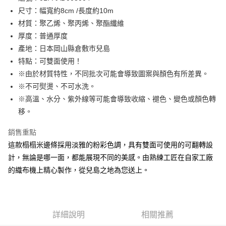
尺寸：幅寬約8cm /長度約10m
街口支付
材質：聚乙烯、聚丙烯、聚酯纖維
Google Pay
厚度：普通厚度
產地：日本岡山縣倉敷市兒島
大哥付你分期
特點：可雙面使用！
相關說明
※由於材質特性，不同批次可能會導致圖案與顏色有所差異。
【大哥付你分期使用說明】
AFTEE先享後付
1.本服務由台灣大哥大提供，台灣大哥大用戶可立即使用無須另外申請。
※不可熨燙、不可水洗。
2.付款方式選擇「大哥付你分期」，訂單成立後會自動跳轉到大哥付的交易
相關說明
※高溫、水分、紫外線等可能會導致收縮、褪色、變色或顏色轉
流程，驗證手機門號後，選擇欲分期的期數、繳款截止日，確認付款後即完
【關於「AFTEE先享後付」】
移。
成交易。
ATM付款
AFTEE先享後付是「在收到商品之後才付款」的支付方式。 讓您購物簡單
3.實際核准額度、可分期數及費用金額請依後續交易確認頁面所載為準。
便利好安心！
4.訂單成立30分鐘內，如未前往確認交易或遇審核未通過，訂單將自動取
銷售重點
１．簡單：不需註冊會員、不需綁卡、不需儲值。
運送方式
消。如遇「轉專審核」未通過狀況，表示未達大哥付你分期系統評分，恕無
２．便利：只要手機號碼，簡訊認證，即可結帳。
這款榻榻米邊條採用淡雅的粉彩色調，具有雙面可使用的可翻轉設
法說明評估內容。
３．安心：先確認商品／服務後，再付款。
全家取貨付款
計，無論是哪一面，都能展現不同的美感。由熟練工匠在自家工廠
【繳款方式說明】
1.分期款項不併入電信帳單，「大哥付你分期」於每月結算日後寄送繳費提
每筆NT$65，滿NT$1,500(含以上)免運費
的織布機上精心製作，從兒島之地為您送上。
【「AFTEE先享後付」結帳流程】
醒簡訊。
１．於結帳方式選擇「AFTEE先享後付」後，將跳轉至「AFTEE先享後付」
2.透過簡訊連結打開帳單後，可選擇「超商條碼／台灣大直營門市／銀行轉
7-11取貨付款
結帳頁面，進行簡訊認證並確認金額後，即可完成結帳。
帳／街口支付／iPASS MONEY」等通路繳費。
２．訂單成立數日內，您將收到繳費通知簡訊。
每筆NT$65，滿NT$1,500(含以上)免運費
３．收到繳費通知簡訊後14天內，點擊此簡訊中的連結，可透過四大超商／
【注意事項】
詳細說明
相關推薦
ATM／網路銀行／等多元方式進行付款，方視為交易完成。
宅配
1.本服務係由「台灣大哥大股份有限公司」（以下簡稱本公司）所提供，讓
※ 請注意：結帳手續完成當下不需立刻繳費，但若您需要取消訂單，請聯絡