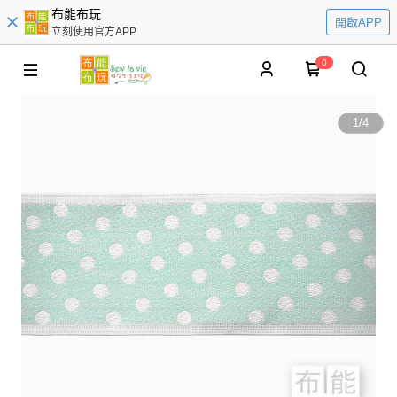
布能布玩
開啟APP
立刻使用官方APP
0
1
/
4