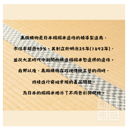
用戶於交易時，得透過本服務購買商品或服務，並由商店將買賣／分期付款
每筆NT$150，滿NT$1,500(含以上)免運費
購買商品的店家。未經商家同意取消之訂單仍視為有效，需透過AFTEE先享
買賣價金債權讓與本公司後，依約使用本公司帳單繳交帳款。
後付繳納相關費用。
2.基於同意付款使用「大哥付你分期」之契約關係目的，商店將以您的個人
離島宅配
※ 交易是否成功請以「AFTEE先享後付 」之結帳頁面顯示為準，若有關於
資料（包含姓名、電話或地址）提供予台灣大哥大進項蒐集、處理及利用，
是否繳費成功／繳費後需取消欲退款等相關疑問，請聯繫「AFTEE先享後付
每筆NT$240
由本公司與您本人進行分期帳單所需資料之確認、核對及更正。
客戶支援中心」
https://netprotections.freshdesk.com/support/home
3.完整用戶服務條款，請詳閱以下連結：
https://oppay.tw/userRule
【注意事項】
１．透過由恩沛科技股份有限公司提供之「AFTEE先享後付」服務完成之交
易，需依本服務之必要範圍內提供個人資料，並將交易相關給付款項請求債
權轉讓予恩沛科技股份有限公司。
２．關於個人資料處理事宜，請瀏覽以下網址：
https://aftee.tw/terms/#terms3
３．未成年的使用者請事先徵得法定代理人或監護人之同意方可使用
「AFTEE先享後付」，若未經同意申辦者引起之損失，本公司不負相關責
任。
４．使用「AFTEE先享後付」時，將依據個別帳號之用戶狀況，依本公司即
時審查核予不同之上限額度；若仍有額度不足之情形，本公司將視審查結果
請求用戶進行身份認證。
５．嚴禁一人註冊多個帳號或使用他人資訊註冊。若發現惡意使用之情形，
恩沛科技股份有限公司將有權停止該用戶之使用額度並採取法律行動。