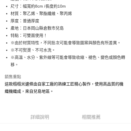
尺寸：幅寬約8cm /長度約10m
街口支付
材質：聚乙烯、聚酯纖維、聚丙烯
Google Pay
厚度：普通厚度
產地：日本岡山縣倉敷市兒島
大哥付你分期
特點：可雙面使用！
相關說明
※由於材質特性，不同批次可能會導致圖案與顏色有所差異。
【大哥付你分期使用說明】
AFTEE先享後付
1.本服務由台灣大哥大提供，台灣大哥大用戶可立即使用無須另外申請。
※不可熨燙、不可水洗。
2.付款方式選擇「大哥付你分期」，訂單成立後會自動跳轉到大哥付的交易
相關說明
※高溫、水分、紫外線等可能會導致收縮、褪色、變色或顏色轉
流程，驗證手機門號後，選擇欲分期的期數、繳款截止日，確認付款後即完
【關於「AFTEE先享後付」】
移。
成交易。
ATM付款
AFTEE先享後付是「在收到商品之後才付款」的支付方式。 讓您購物簡單
3.實際核准額度、可分期數及費用金額請依後續交易確認頁面所載為準。
便利好安心！
4.訂單成立30分鐘內，如未前往確認交易或遇審核未通過，訂單將自動取
銷售重點
１．簡單：不需註冊會員、不需綁卡、不需儲值。
運送方式
消。如遇「轉專審核」未通過狀況，表示未達大哥付你分期系統評分，恕無
２．便利：只要手機號碼，簡訊認證，即可結帳。
這款榻榻米邊條由自家工廠的熟練工匠精心製作，使用高品質的機
法說明評估內容。
３．安心：先確認商品／服務後，再付款。
全家取貨付款
織機織成，來自兒島地區。
【繳款方式說明】
1.分期款項不併入電信帳單，「大哥付你分期」於每月結算日後寄送繳費提
每筆NT$65，滿NT$1,500(含以上)免運費
【「AFTEE先享後付」結帳流程】
醒簡訊。
１．於結帳方式選擇「AFTEE先享後付」後，將跳轉至「AFTEE先享後付」
2.透過簡訊連結打開帳單後，可選擇「超商條碼／台灣大直營門市／銀行轉
7-11取貨付款
結帳頁面，進行簡訊認證並確認金額後，即可完成結帳。
帳／街口支付／iPASS MONEY」等通路繳費。
２．訂單成立數日內，您將收到繳費通知簡訊。
每筆NT$65，滿NT$1,500(含以上)免運費
詳細說明
相關推薦
３．收到繳費通知簡訊後14天內，點擊此簡訊中的連結，可透過四大超商／
【注意事項】
ATM／網路銀行／等多元方式進行付款，方視為交易完成。
宅配
1.本服務係由「台灣大哥大股份有限公司」（以下簡稱本公司）所提供，讓
※ 請注意：結帳手續完成當下不需立刻繳費，但若您需要取消訂單，請聯絡