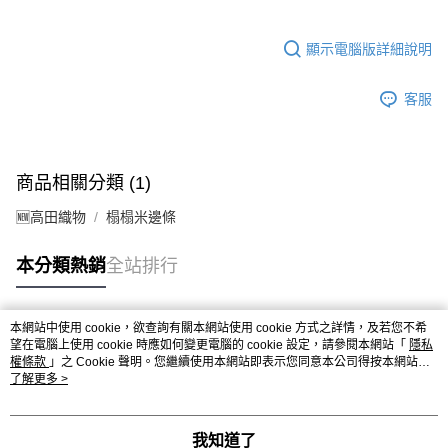
顯示電腦版詳細說明
客服
商品相關分類 (1)
🆕高田織物
榻榻米邊條
本分類熱銷
全站排行
本網站中使用 cookie，欲查詢有關本網站使用 cookie 方式之詳情，及若您不希
熱門標籤
望在電腦上使用 cookie 時應如何變更電腦的 cookie 設定，請參閱本網站「
隱私
權條款
」之 Cookie 聲明。您繼續使用本網站即表示您同意本公司得按本網站使
用條款之 Cookie 聲明使用 cookie。
了解更多 >
我知道了