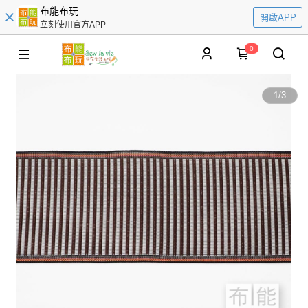
布能布玩
開啟APP
立刻使用官方APP
0
1
/
3