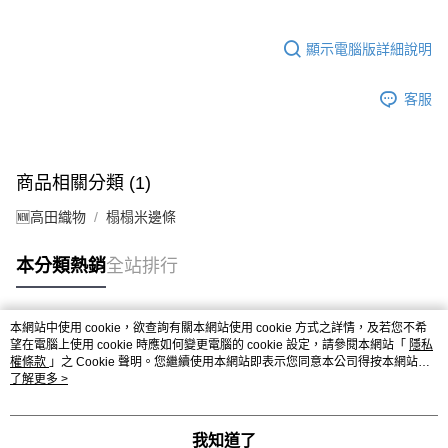
顯示電腦版詳細說明
客服
商品相關分類 (1)
🆕高田織物
榻榻米邊條
本分類熱銷
全站排行
本網站中使用 cookie，欲查詢有關本網站使用 cookie 方式之詳情，及若您不希
熱門標籤
望在電腦上使用 cookie 時應如何變更電腦的 cookie 設定，請參閱本網站「
隱私
權條款
」之 Cookie 聲明。您繼續使用本網站即表示您同意本公司得按本網站使
用條款之 Cookie 聲明使用 cookie。
了解更多 >
我知道了