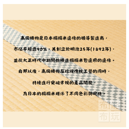
用戶於交易時，得透過本服務購買商品或服務，並由商店將買賣／分期付款
每筆NT$150，滿NT$1,500(含以上)免運費
購買商品的店家。未經商家同意取消之訂單仍視為有效，需透過AFTEE先享
買賣價金債權讓與本公司後，依約使用本公司帳單繳交帳款。
後付繳納相關費用。
2.基於同意付款使用「大哥付你分期」之契約關係目的，商店將以您的個人
離島宅配
※ 交易是否成功請以「AFTEE先享後付 」之結帳頁面顯示為準，若有關於
資料（包含姓名、電話或地址）提供予台灣大哥大進項蒐集、處理及利用，
是否繳費成功／繳費後需取消欲退款等相關疑問，請聯繫「AFTEE先享後付
每筆NT$240
由本公司與您本人進行分期帳單所需資料之確認、核對及更正。
客戶支援中心」
https://netprotections.freshdesk.com/support/home
3.完整用戶服務條款，請詳閱以下連結：
https://oppay.tw/userRule
【注意事項】
１．透過由恩沛科技股份有限公司提供之「AFTEE先享後付」服務完成之交
易，需依本服務之必要範圍內提供個人資料，並將交易相關給付款項請求債
權轉讓予恩沛科技股份有限公司。
２．關於個人資料處理事宜，請瀏覽以下網址：
https://aftee.tw/terms/#terms3
３．未成年的使用者請事先徵得法定代理人或監護人之同意方可使用
「AFTEE先享後付」，若未經同意申辦者引起之損失，本公司不負相關責
任。
４．使用「AFTEE先享後付」時，將依據個別帳號之用戶狀況，依本公司即
時審查核予不同之上限額度；若仍有額度不足之情形，本公司將視審查結果
請求用戶進行身份認證。
５．嚴禁一人註冊多個帳號或使用他人資訊註冊。若發現惡意使用之情形，
恩沛科技股份有限公司將有權停止該用戶之使用額度並採取法律行動。