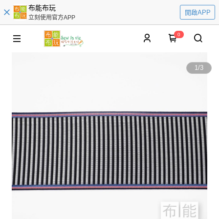
布能布玩
開啟APP
立刻使用官方APP
0
1
/
3