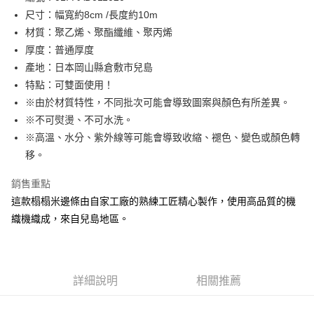
尺寸：幅寬約8cm /長度約10m
街口支付
材質：聚乙烯、聚酯纖維、聚丙烯
Google Pay
厚度：普通厚度
產地：日本岡山縣倉敷市兒島
大哥付你分期
特點：可雙面使用！
相關說明
※由於材質特性，不同批次可能會導致圖案與顏色有所差異。
【大哥付你分期使用說明】
AFTEE先享後付
1.本服務由台灣大哥大提供，台灣大哥大用戶可立即使用無須另外申請。
※不可熨燙、不可水洗。
2.付款方式選擇「大哥付你分期」，訂單成立後會自動跳轉到大哥付的交易
相關說明
※高溫、水分、紫外線等可能會導致收縮、褪色、變色或顏色轉
流程，驗證手機門號後，選擇欲分期的期數、繳款截止日，確認付款後即完
【關於「AFTEE先享後付」】
移。
成交易。
ATM付款
AFTEE先享後付是「在收到商品之後才付款」的支付方式。 讓您購物簡單
3.實際核准額度、可分期數及費用金額請依後續交易確認頁面所載為準。
便利好安心！
4.訂單成立30分鐘內，如未前往確認交易或遇審核未通過，訂單將自動取
銷售重點
１．簡單：不需註冊會員、不需綁卡、不需儲值。
運送方式
消。如遇「轉專審核」未通過狀況，表示未達大哥付你分期系統評分，恕無
２．便利：只要手機號碼，簡訊認證，即可結帳。
這款榻榻米邊條由自家工廠的熟練工匠精心製作，使用高品質的機
法說明評估內容。
３．安心：先確認商品／服務後，再付款。
全家取貨付款
織機織成，來自兒島地區。
【繳款方式說明】
1.分期款項不併入電信帳單，「大哥付你分期」於每月結算日後寄送繳費提
每筆NT$65，滿NT$1,500(含以上)免運費
【「AFTEE先享後付」結帳流程】
醒簡訊。
１．於結帳方式選擇「AFTEE先享後付」後，將跳轉至「AFTEE先享後付」
2.透過簡訊連結打開帳單後，可選擇「超商條碼／台灣大直營門市／銀行轉
7-11取貨付款
結帳頁面，進行簡訊認證並確認金額後，即可完成結帳。
帳／街口支付／iPASS MONEY」等通路繳費。
２．訂單成立數日內，您將收到繳費通知簡訊。
每筆NT$65，滿NT$1,500(含以上)免運費
詳細說明
相關推薦
３．收到繳費通知簡訊後14天內，點擊此簡訊中的連結，可透過四大超商／
【注意事項】
ATM／網路銀行／等多元方式進行付款，方視為交易完成。
宅配
1.本服務係由「台灣大哥大股份有限公司」（以下簡稱本公司）所提供，讓
※ 請注意：結帳手續完成當下不需立刻繳費，但若您需要取消訂單，請聯絡