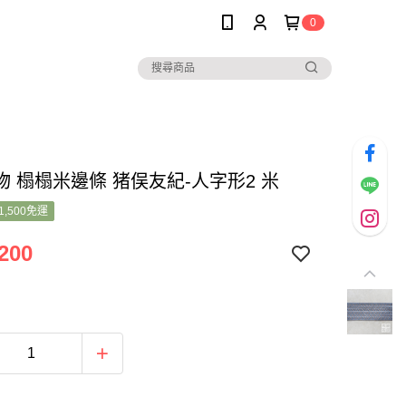
0
物 榻榻米邊條 猪俣友紀-人字形2 米
1,500免運
200