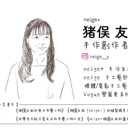
https://aft
３．未成
「AFTE
任。
４．使用「
即時審查
結果請求
５．嚴禁
形，恩沛
動。