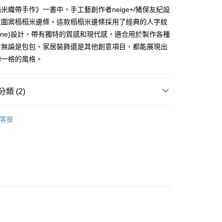
證手機門號後，選擇欲分期的期數、繳款截止日，確認付款後即
FTEE先享後付」】
米織帶手作》一書中，手工藝創作者neige+/猪俣友紀設
。
先享後付是「在收到商品之後才付款」的支付方式。 讓您購物簡單
准額度、可分期數及費用金額請依後續交易確認頁面所載為準。
紋圖案榻榻米邊條。這款榻榻米邊條採用了經典的人字紋
心！
立30分鐘內，如未前往確認交易或遇審核未通過，訂單將自動取
：不需註冊會員、不需綁卡、不需儲值。
ingbone)設計，帶有獨特的質感和現代感，適合用於製作各種
「轉專審核」未通過狀況，表示未達大哥付你分期系統評分，恕
：只要手機號碼，簡訊認證，即可結帳。
，無論是包包、家居裝飾還是其他創意項目，都能展現出
評估內容。
：先確認商品／服務後，再付款。
式說明】
拘一格的風格。
付款
項不併入電信帳單，「大哥付你分期」於每月結算日後寄送繳費提
EE先享後付」結帳流程】
5，滿NT$1,500(含以上)免運費
方式選擇「AFTEE先享後付」後，將跳轉至「AFTEE先享後
訊連結打開帳單後，可選擇「超商條碼／台灣大直營門市／銀行轉
頁面，進行簡訊認證並確認金額後，即可完成結帳。
類 (2)
付／iPASS MONEY」等通路繳費。
付款
成立數日內，您將收到繳費通知簡訊。
費通知簡訊後14天內，點擊此簡訊中的連結，可透過四大超商
5，滿NT$1,500(含以上)免運費
項】
物
榻榻米邊條
網路銀行／等多元方式進行付款，方視為交易完成。
係由「台灣大哥大股份有限公司」（以下簡稱本公司）所提供，讓
客服
：結帳手續完成當下不需立刻繳費，但若您需要取消訂單，請聯
物
聯名系列
易時，得透過本服務購買商品或服務，並由商店將買賣／分期付
的店家。未經商家同意取消之訂單仍視為有效，需透過AFTEE
金債權讓與本公司後，依約使用本公司帳單繳交帳款。
繳納相關費用。
50，滿NT$1,500(含以上)免運費
意付款使用「大哥付你分期」之契約關係目的，商店將以您的個人
否成功請以「AFTEE先享後付 」之結帳頁面顯示為準，若有關於
含姓名、電話或地址）提供予台灣大哥大進項蒐集、處理及利
功／繳費後需取消欲退款等相關疑問，請聯繫「AFTEE先享後
公司與您本人進行分期帳單所需資料之確認、核對及更正。
援中心」
https://netprotections.freshdesk.com/support/home
40
戶服務條款，請詳閱以下連結：
https://oppay.tw/userRule
項】
恩沛科技股份有限公司提供之「AFTEE先享後付」服務完成之
依本服務之必要範圍內提供個人資料，並將交易相關給付款項請
讓予恩沛科技股份有限公司。
個人資料處理事宜，請瀏覽以下網址：