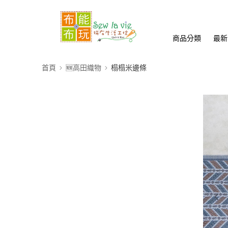
商品分類
最新
首頁
🆕高田織物
榻榻米邊條