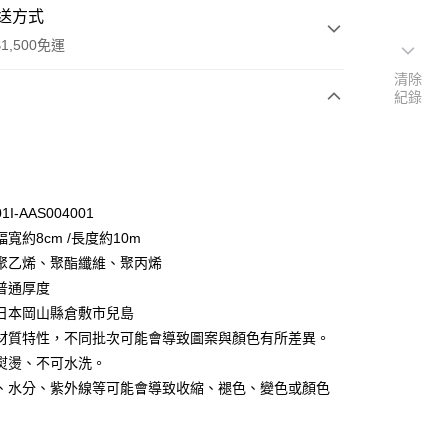
送方式
1,500免運
清除
紀錄
次付款
付款
I-AAS004001
寬約8cm /長度約10m
聚乙烯、聚酯纖維、聚丙烯
普通厚度
日本岡山縣倉敷市兒島
y
材質特性，不同批次可能會導致圖案與顏色有所差異。
分期
熨燙、不可水洗。
、水分、紫外線等可能會導致收縮、褪色、變色或顏色
你分期使用說明】
享後付
由台灣大哥大提供，台灣大哥大用戶可立即使用無須另外申請。
式選擇「大哥付你分期」，訂單成立後會自動跳轉到大哥付的交易