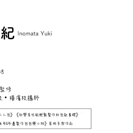
ee.tw/terms/#terms3
年的使用者請事先徵得法定代理人或監護人之同意方可使用
E先享後付」，若未經同意申辦者引起之損失，本公司不負相關責
AFTEE先享後付」時，將依據個別帳號之用戶狀況，依本公司
核予不同之上限額度；若仍有額度不足之情形，本公司將視審查
用戶進行身份認證。
一人註冊多個帳號或使用他人資訊註冊。若發現惡意使用之情
科技股份有限公司將有權停止該用戶之使用額度並採取法律行