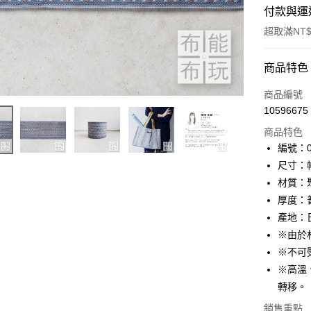
付款與運
超取滿NT$
付款方式
商品特色
信用卡一
商品編號
10596675
超商取貨
商品特色
LINE Pay
編號：01
尺寸：幅
Apple Pay
材質：
街口支付
厚度：
產地：
Google Pa
※由於
大哥付你
※不可
相關說明
※高溫
【大哥付
AFTEE先
轉移。
1.本服務
2.付款方
相關說明
銷售重點