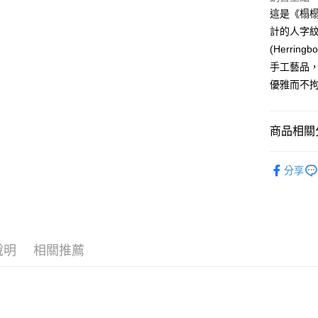
流程，驗
【關於「A
這是《榻榻
ATM付款
完成交易
AFTEE
3.實際核
計的人字
便利好安
4.訂單成
１．簡單
(Herr
消。如遇
２．便利
運送方式
手工藝品
無法說明
３．安心
【繳款方
優雅而不
全家取貨
1.分期款
【「AFT
醒簡訊。
每筆NT$6
１．於結帳
2.透過簡
付」結帳
商品相關分
帳／街口支
7-11取貨
２．訂單
３．收到繳
每筆NT$6
【注意事
🆕高田織
／ATM／
1.本服務
分享
※ 請注意
宅配
🆕高田織
用戶於交
絡購買商品
款買賣價
先享後付
每筆NT$1
2.基於同
※ 交易是
資料（包
是否繳費成
離島宅配
用，由本
付客戶支
每筆NT$2
3.完整用
說明
相關推薦
【注意事
１．透過由
交易，需
求債權轉
２．關於