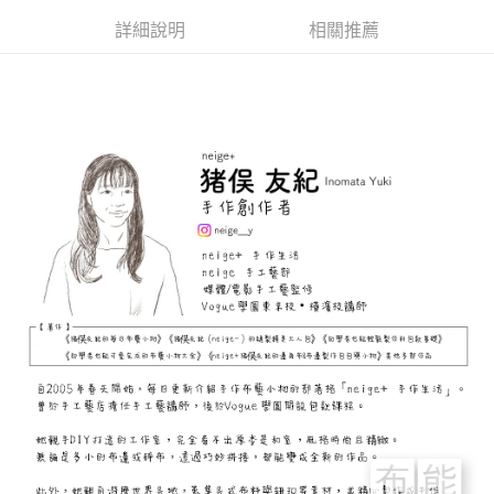
用戶於交易時，得透過本服務購買商品或服務，並由商店將買賣／分期付款
每筆NT$150，滿NT$1,500(含以上)免運費
購買商品的店家。未經商家同意取消之訂單仍視為有效，需透過AFTEE先享
買賣價金債權讓與本公司後，依約使用本公司帳單繳交帳款。
詳細說明
相關推薦
後付繳納相關費用。
2.基於同意付款使用「大哥付你分期」之契約關係目的，商店將以您的個人
離島宅配
※ 交易是否成功請以「AFTEE先享後付 」之結帳頁面顯示為準，若有關於
資料（包含姓名、電話或地址）提供予台灣大哥大進項蒐集、處理及利用，
是否繳費成功／繳費後需取消欲退款等相關疑問，請聯繫「AFTEE先享後付
每筆NT$240
由本公司與您本人進行分期帳單所需資料之確認、核對及更正。
客戶支援中心」
https://netprotections.freshdesk.com/support/home
3.完整用戶服務條款，請詳閱以下連結：
https://oppay.tw/userRule
【注意事項】
１．透過由恩沛科技股份有限公司提供之「AFTEE先享後付」服務完成之交
易，需依本服務之必要範圍內提供個人資料，並將交易相關給付款項請求債
權轉讓予恩沛科技股份有限公司。
２．關於個人資料處理事宜，請瀏覽以下網址：
https://aftee.tw/terms/#terms3
３．未成年的使用者請事先徵得法定代理人或監護人之同意方可使用
「AFTEE先享後付」，若未經同意申辦者引起之損失，本公司不負相關責
任。
４．使用「AFTEE先享後付」時，將依據個別帳號之用戶狀況，依本公司即
時審查核予不同之上限額度；若仍有額度不足之情形，本公司將視審查結果
請求用戶進行身份認證。
５．嚴禁一人註冊多個帳號或使用他人資訊註冊。若發現惡意使用之情形，
恩沛科技股份有限公司將有權停止該用戶之使用額度並採取法律行動。