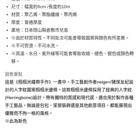
尺寸：幅寬約8cm /長度約10m
街口支付
材質：聚乙烯、聚酯纖維、聚丙烯
Google Pay
厚度：普通厚度
產地：日本岡山縣倉敷市兒島
大哥付你分期
※由於材質特性，不同批次可能會導致圖案與顏色有所差異。
相關說明
※不可熨燙、不可水洗。
【大哥付你分期使用說明】
AFTEE先享後付
1.本服務由台灣大哥大提供，台灣大哥大用戶可立即使用無須另外申請。
※高溫、水分、紫外線等可能會導致收縮、褪色、變色或顏色轉
2.付款方式選擇「大哥付你分期」，訂單成立後會自動跳轉到大哥付的交易
相關說明
移。
流程，驗證手機門號後，選擇欲分期的期數、繳款截止日，確認付款後即完
【關於「AFTEE先享後付」】
成交易。
ATM付款
AFTEE先享後付是「在收到商品之後才付款」的支付方式。 讓您購物簡單
銷售重點
3.實際核准額度、可分期數及費用金額請依後續交易確認頁面所載為準。
便利好安心！
4.訂單成立30分鐘內，如未前往確認交易或遇審核未通過，訂單將自動取
這是《榻榻米織帶手作》一書中，手工藝創作者neige+/猪俣友紀設
１．簡單：不需註冊會員、不需綁卡、不需儲值。
運送方式
消。如遇「轉專審核」未通過狀況，表示未達大哥付你分期系統評分，恕無
２．便利：只要手機號碼，簡訊認證，即可結帳。
計的人字紋圖案榻榻米邊條。這款榻榻米邊條採用了經典的人字紋
法說明評估內容。
３．安心：先確認商品／服務後，再付款。
全家取貨付款
(Herringbone)設計，帶有獨特的質感和現代感，適合用於製作各種
【繳款方式說明】
1.分期款項不併入電信帳單，「大哥付你分期」於每月結算日後寄送繳費提
每筆NT$65，滿NT$1,500(含以上)免運費
手工藝品，無論是包包、家居裝飾還是其他創意項目，都能展現出
【「AFTEE先享後付」結帳流程】
醒簡訊。
１．於結帳方式選擇「AFTEE先享後付」後，將跳轉至「AFTEE先享後付」
優雅而不拘一格的風格。
2.透過簡訊連結打開帳單後，可選擇「超商條碼／台灣大直營門市／銀行轉
7-11取貨付款
結帳頁面，進行簡訊認證並確認金額後，即可完成結帳。
帳／街口支付／iPASS MONEY」等通路繳費。
※此為新色
２．訂單成立數日內，您將收到繳費通知簡訊。
每筆NT$65，滿NT$1,500(含以上)免運費
３．收到繳費通知簡訊後14天內，點擊此簡訊中的連結，可透過四大超商／
【注意事項】
ATM／網路銀行／等多元方式進行付款，方視為交易完成。
宅配
1.本服務係由「台灣大哥大股份有限公司」（以下簡稱本公司）所提供，讓
※ 請注意：結帳手續完成當下不需立刻繳費，但若您需要取消訂單，請聯絡