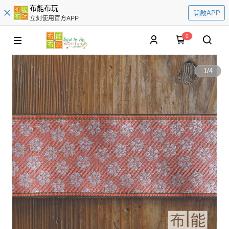
布能布玩
開啟APP
立刻使用官方APP
0
1
/
4