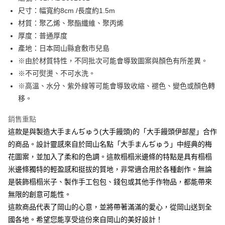
尺寸：幅寬約8cm /長度約1.5m
街口支付
材質：聚乙烯、聚酯纖維、聚丙烯
Google Pay
厚度：普通厚度
產地：日本岡山縣倉敷市兒島
大哥付你分期
※由於材質特性，不同批次可能會導致圖案與顏色有所差異。
相關說明
※不可熨燙、不可水洗。
【大哥付你分期使用說明】
AFTEE先享後付
1.本服務由台灣大哥大提供，台灣大哥大用戶可立即使用無須另外申請。
※高溫、水分、紫外線等可能會導致收縮、褪色、變色或顏色轉
2.付款方式選擇「大哥付你分期」，訂單成立後會自動跳轉到大哥付的交易
相關說明
移。
流程，驗證手機門號後，選擇欲分期的期數、繳款截止日，確認付款後即完
【關於「AFTEE先享後付」】
成交易。
ATM付款
AFTEE先享後付是「在收到商品之後才付款」的支付方式。 讓您購物簡單
銷售重點
3.實際核准額度、可分期數及費用金額請依後續交易確認頁面所載為準。
便利好安心！
4.訂單成立30分鐘內，如未前往確認交易或遇審核未通過，訂單將自動取
這款是與製造大手まんぢゅう(大手饅頭)的「大手饅頭伊部屋」合作
１．簡單：不需註冊會員、不需綁卡、不需儲值。
運送方式
消。如遇「轉專審核」未通過狀況，表示未達大哥付你分期系統評分，恕無
２．便利：只要手機號碼，簡訊認證，即可結帳。
的商品。設計靈感來自於岡山名點「大手まんぢゅう」中經典的梅
法說明評估內容。
３．安心：先確認商品／服務後，再付款。
全家取貨付款
花圖案，並加入了柔和的色調。這款榻榻米邊條的特點是具有榻榻
【繳款方式說明】
1.分期款項不併入電信帳單，「大哥付你分期」於每月結算日後寄送繳費提
每筆NT$65，滿NT$1,500(含以上)免運費
米邊條獨特的輕盈感和挺拔的質地，非常適合用於各種創作。無論
【「AFTEE先享後付」結帳流程】
醒簡訊。
１．於結帳方式選擇「AFTEE先享後付」後，將跳轉至「AFTEE先享後付」
是裝飾榻榻米子、製作手工包包、錢包或其他手作物品，都能帶來
2.透過簡訊連結打開帳單後，可選擇「超商條碼／台灣大直營門市／銀行轉
7-11取貨付款
結帳頁面，進行簡訊認證並確認金額後，即可完成結帳。
帳／街口支付／iPASS MONEY」等通路繳費。
無限的創意可能性。
２．訂單成立數日內，您將收到繳費通知簡訊。
每筆NT$65，滿NT$1,500(含以上)免運費
３．收到繳費通知簡訊後14天內，點擊此簡訊中的連結，可透過四大超商／
這款商品代表了岡山的心意，並將帶著滿滿的愛心，從岡山送到全
【注意事項】
ATM／網路銀行／等多元方式進行付款，方視為交易完成。
宅配
國各地。希望您能享受這份來自岡山的美好設計！
1.本服務係由「台灣大哥大股份有限公司」（以下簡稱本公司）所提供，讓
※ 請注意：結帳手續完成當下不需立刻繳費，但若您需要取消訂單，請聯絡