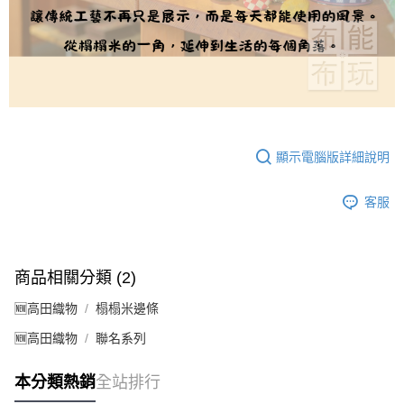
顯示電腦版詳細說明
客服
商品相關分類 (2)
🆕高田織物
榻榻米邊條
🆕高田織物
聯名系列
本分類熱銷
全站排行