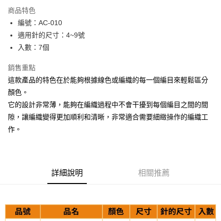
LINE Pay
商品特色
Apple Pay
編號：AC-010
適用針的尺寸：4~9號
街口支付
入數：7個
Google Pay
銷售重點
大哥付你分期
這款產品的特色在於能夠根據線色或編織的每一個編目來輕鬆區分
相關說明
顏色。
【大哥付你分期使用說明】
它的設計非常薄，能夠在編織過程中不會干擾到每個編目之間的間
AFTEE先享後付
1.本服務由台灣大哥大提供，台灣大哥大用戶可立即使用無須另外申請。
2.付款方式選擇「大哥付你分期」，訂單成立後會自動跳轉到大哥付的交易
隙，讓編織變得更加順利和清晰，非常適合需要細緻操作的編織工
相關說明
流程，驗證手機門號後，選擇欲分期的期數、繳款截止日，確認付款後即完
作。
【關於「AFTEE先享後付」】
成交易。
ATM付款
AFTEE先享後付是「在收到商品之後才付款」的支付方式。 讓您購物簡單
3.實際核准額度、可分期數及費用金額請依後續交易確認頁面所載為準。
便利好安心！
4.訂單成立30分鐘內，如未前往確認交易或遇審核未通過，訂單將自動取
１．簡單：不需註冊會員、不需綁卡、不需儲值。
運送方式
消。如遇「轉專審核」未通過狀況，表示未達大哥付你分期系統評分，恕無
２．便利：只要手機號碼，簡訊認證，即可結帳。
法說明評估內容。
詳細說明
相關推薦
３．安心：先確認商品／服務後，再付款。
全家取貨付款
【繳款方式說明】
1.分期款項不併入電信帳單，「大哥付你分期」於每月結算日後寄送繳費提
每筆NT$65，滿NT$1,500(含以上)免運費
【「AFTEE先享後付」結帳流程】
醒簡訊。
１．於結帳方式選擇「AFTEE先享後付」後，將跳轉至「AFTEE先享後付」
2.透過簡訊連結打開帳單後，可選擇「超商條碼／台灣大直營門市／銀行轉
7-11取貨付款
結帳頁面，進行簡訊認證並確認金額後，即可完成結帳。
帳／街口支付／iPASS MONEY」等通路繳費。
２．訂單成立數日內，您將收到繳費通知簡訊。