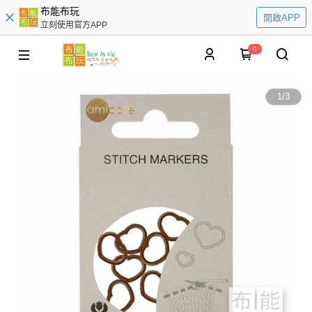
布能布玩
開啟APP
立刻使用官方APP
0
1
/
3