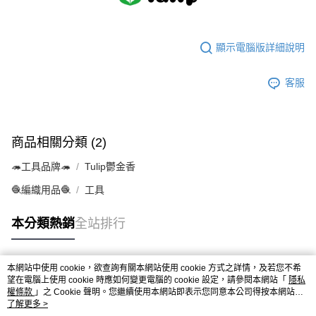
顯示電腦版詳細說明
客服
商品相關分類 (2)
🦔工具品牌🦔
Tulip鬱金香
🧶編織用品🧶
工具
本分類熱銷
全站排行
本網站中使用 cookie，欲查詢有關本網站使用 cookie 方式之詳情，及若您不希
熱門標籤
望在電腦上使用 cookie 時應如何變更電腦的 cookie 設定，請參閱本網站「
隱私
權條款
」之 Cookie 聲明。您繼續使用本網站即表示您同意本公司得按本網站使
用條款之 Cookie 聲明使用 cookie。
了解更多 >