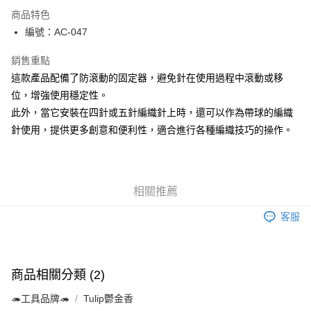
LINE Pay
商品特色
Apple Pay
編號：AC-047
街口支付
銷售重點
這款產品配備了防滾動的固定器，避免針在使用過程中滾動或移
Google Pay
位，增強使用穩定性。
大哥付你分期
此外，當它安裝在四針或五針編織針上時，還可以作為帶球的編織
相關說明
針使用，提供更多創意和便利性，適合進行各種編織技巧的操作。
【大哥付你分期使用說明】
AFTEE先享後付
1.本服務由台灣大哥大提供，台灣大哥大用戶可立即使用無須另外申請。
2.付款方式選擇「大哥付你分期」，訂單成立後會自動跳轉到大哥付的交易
相關說明
流程，驗證手機門號後，選擇欲分期的期數、繳款截止日，確認付款後即完
【關於「AFTEE先享後付」】
成交易。
相關推薦
ATM付款
AFTEE先享後付是「在收到商品之後才付款」的支付方式。 讓您購物簡單
3.實際核准額度、可分期數及費用金額請依後續交易確認頁面所載為準。
便利好安心！
4.訂單成立30分鐘內，如未前往確認交易或遇審核未通過，訂單將自動取
客服
１．簡單：不需註冊會員、不需綁卡、不需儲值。
運送方式
消。如遇「轉專審核」未通過狀況，表示未達大哥付你分期系統評分，恕無
２．便利：只要手機號碼，簡訊認證，即可結帳。
法說明評估內容。
３．安心：先確認商品／服務後，再付款。
全家取貨付款
【繳款方式說明】
1.分期款項不併入電信帳單，「大哥付你分期」於每月結算日後寄送繳費提
每筆NT$65，滿NT$1,500(含以上)免運費
【「AFTEE先享後付」結帳流程】
商品相關分類 (2)
醒簡訊。
１．於結帳方式選擇「AFTEE先享後付」後，將跳轉至「AFTEE先享後付」
2.透過簡訊連結打開帳單後，可選擇「超商條碼／台灣大直營門市／銀行轉
7-11取貨付款
結帳頁面，進行簡訊認證並確認金額後，即可完成結帳。
🦔工具品牌🦔
Tulip鬱金香
帳／街口支付／iPASS MONEY」等通路繳費。
２．訂單成立數日內，您將收到繳費通知簡訊。