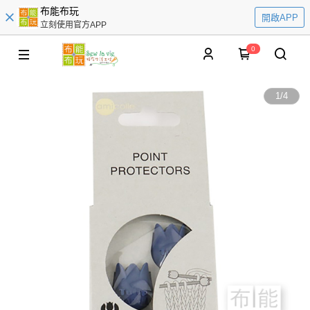
布能布玩
開啟APP
立刻使用官方APP
0
1
/
4