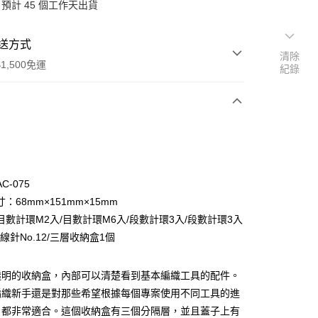
預計 45 個工作天出貨
送方式
清除
1,500免運
紀錄
次付款
付款
C-075
：68mm×151mm×15mm
目數計環M2入/目數計環M6入/段數計環3入/段數計環3入
毛線針No.12/三層收納盒1個
y
透明的收納盒，內部可以清楚看到基本編織工具的配件。
分期
編織新手還是對那些希望根據每個專案使用不同工具的進
，都非常適合。這個收納盒有三個分隔層，並且蓋子上有
你分期使用說明】