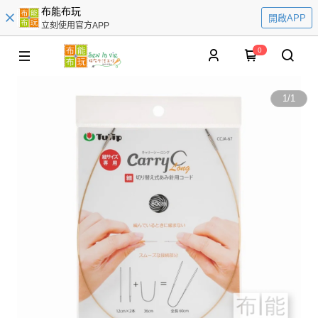
布能布玩
開啟APP
立刻使用官方APP
0
1
/
1