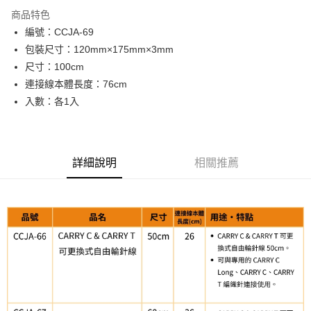
LINE Pay
商品特色
Apple Pay
編號：CCJA-69
包裝尺寸：120mm×175mm×3mm
街口支付
尺寸：100cm
Google Pay
連接線本體長度：76cm
入數：各1入
大哥付你分期
相關說明
【大哥付你分期使用說明】
AFTEE先享後付
1.本服務由台灣大哥大提供，台灣大哥大用戶可立即使用無須另外申請。
詳細說明
相關推薦
2.付款方式選擇「大哥付你分期」，訂單成立後會自動跳轉到大哥付的交易
相關說明
流程，驗證手機門號後，選擇欲分期的期數、繳款截止日，確認付款後即完
【關於「AFTEE先享後付」】
成交易。
ATM付款
AFTEE先享後付是「在收到商品之後才付款」的支付方式。 讓您購物簡單
3.實際核准額度、可分期數及費用金額請依後續交易確認頁面所載為準。
便利好安心！
4.訂單成立30分鐘內，如未前往確認交易或遇審核未通過，訂單將自動取
１．簡單：不需註冊會員、不需綁卡、不需儲值。
運送方式
消。如遇「轉專審核」未通過狀況，表示未達大哥付你分期系統評分，恕無
２．便利：只要手機號碼，簡訊認證，即可結帳。
法說明評估內容。
３．安心：先確認商品／服務後，再付款。
全家取貨付款
【繳款方式說明】
1.分期款項不併入電信帳單，「大哥付你分期」於每月結算日後寄送繳費提
每筆NT$65，滿NT$1,500(含以上)免運費
【「AFTEE先享後付」結帳流程】
醒簡訊。
１．於結帳方式選擇「AFTEE先享後付」後，將跳轉至「AFTEE先享後付」
2.透過簡訊連結打開帳單後，可選擇「超商條碼／台灣大直營門市／銀行轉
7-11取貨付款
結帳頁面，進行簡訊認證並確認金額後，即可完成結帳。
帳／街口支付／iPASS MONEY」等通路繳費。
２．訂單成立數日內，您將收到繳費通知簡訊。