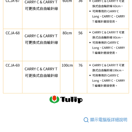
每筆NT$65，滿NT$1,500(含以上)免運費
３．收到繳費通知簡訊後14天內，點擊此簡訊中的連結，可透過四大超商／
【注意事項】
ATM／網路銀行／等多元方式進行付款，方視為交易完成。
宅配
1.本服務係由「台灣大哥大股份有限公司」（以下簡稱本公司）所提供，讓
※ 請注意：結帳手續完成當下不需立刻繳費，但若您需要取消訂單，請聯絡
用戶於交易時，得透過本服務購買商品或服務，並由商店將買賣／分期付款
每筆NT$150，滿NT$1,500(含以上)免運費
購買商品的店家。未經商家同意取消之訂單仍視為有效，需透過AFTEE先享
買賣價金債權讓與本公司後，依約使用本公司帳單繳交帳款。
後付繳納相關費用。
2.基於同意付款使用「大哥付你分期」之契約關係目的，商店將以您的個人
離島宅配
※ 交易是否成功請以「AFTEE先享後付 」之結帳頁面顯示為準，若有關於
資料（包含姓名、電話或地址）提供予台灣大哥大進項蒐集、處理及利用，
是否繳費成功／繳費後需取消欲退款等相關疑問，請聯繫「AFTEE先享後付
每筆NT$240
由本公司與您本人進行分期帳單所需資料之確認、核對及更正。
客戶支援中心」
https://netprotections.freshdesk.com/support/home
3.完整用戶服務條款，請詳閱以下連結：
https://oppay.tw/userRule
【注意事項】
１．透過由恩沛科技股份有限公司提供之「AFTEE先享後付」服務完成之交
易，需依本服務之必要範圍內提供個人資料，並將交易相關給付款項請求債
權轉讓予恩沛科技股份有限公司。
２．關於個人資料處理事宜，請瀏覽以下網址：
https://aftee.tw/terms/#terms3
３．未成年的使用者請事先徵得法定代理人或監護人之同意方可使用
「AFTEE先享後付」，若未經同意申辦者引起之損失，本公司不負相關責
任。
４．使用「AFTEE先享後付」時，將依據個別帳號之用戶狀況，依本公司即
時審查核予不同之上限額度；若仍有額度不足之情形，本公司將視審查結果
請求用戶進行身份認證。
５．嚴禁一人註冊多個帳號或使用他人資訊註冊。若發現惡意使用之情形，
顯示電腦版詳細說明
恩沛科技股份有限公司將有權停止該用戶之使用額度並採取法律行動。