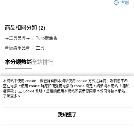
客服
商品相關分類 (2)
🦔工具品牌🦔
Tulip鬱金香
🧶編織用品🧶
工具
本分類熱銷
全站排行
本網站中使用 cookie，欲查詢有關本網站使用 cookie 方式之詳情，及若您不希
熱門標籤
望在電腦上使用 cookie 時應如何變更電腦的 cookie 設定，請參閱本網站「
隱私
權條款
」之 Cookie 聲明。您繼續使用本網站即表示您同意本公司得按本網站使
用條款之 Cookie 聲明使用 cookie。
了解更多 >
我知道了