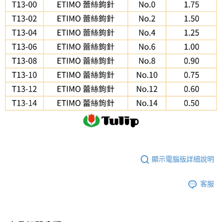
每筆NT$65，滿NT$1,500(含以上)免運費
３．收到繳費通知簡訊後14天內，點擊此簡訊中的連結，可透過四大超商／
【注意事項】
ATM／網路銀行／等多元方式進行付款，方視為交易完成。
宅配
1.本服務係由「台灣大哥大股份有限公司」（以下簡稱本公司）所提供，讓
※ 請注意：結帳手續完成當下不需立刻繳費，但若您需要取消訂單，請聯絡
用戶於交易時，得透過本服務購買商品或服務，並由商店將買賣／分期付款
每筆NT$150，滿NT$1,500(含以上)免運費
購買商品的店家。未經商家同意取消之訂單仍視為有效，需透過AFTEE先享
買賣價金債權讓與本公司後，依約使用本公司帳單繳交帳款。
後付繳納相關費用。
2.基於同意付款使用「大哥付你分期」之契約關係目的，商店將以您的個人
離島宅配
※ 交易是否成功請以「AFTEE先享後付 」之結帳頁面顯示為準，若有關於
資料（包含姓名、電話或地址）提供予台灣大哥大進項蒐集、處理及利用，
是否繳費成功／繳費後需取消欲退款等相關疑問，請聯繫「AFTEE先享後付
每筆NT$240
由本公司與您本人進行分期帳單所需資料之確認、核對及更正。
客戶支援中心」
https://netprotections.freshdesk.com/support/home
3.完整用戶服務條款，請詳閱以下連結：
https://oppay.tw/userRule
【注意事項】
１．透過由恩沛科技股份有限公司提供之「AFTEE先享後付」服務完成之交
易，需依本服務之必要範圍內提供個人資料，並將交易相關給付款項請求債
權轉讓予恩沛科技股份有限公司。
２．關於個人資料處理事宜，請瀏覽以下網址：
https://aftee.tw/terms/#terms3
３．未成年的使用者請事先徵得法定代理人或監護人之同意方可使用
「AFTEE先享後付」，若未經同意申辦者引起之損失，本公司不負相關責
任。
顯示電腦版詳細說明
４．使用「AFTEE先享後付」時，將依據個別帳號之用戶狀況，依本公司即
時審查核予不同之上限額度；若仍有額度不足之情形，本公司將視審查結果
客服
請求用戶進行身份認證。
５．嚴禁一人註冊多個帳號或使用他人資訊註冊。若發現惡意使用之情形，
恩沛科技股份有限公司將有權停止該用戶之使用額度並採取法律行動。