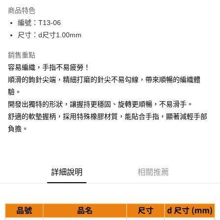
LINE Pay
商品特色
Apple Pay
編號：T13-06
尺寸：d尺寸1.00mm
街口支付
銷售重點
Google Pay
容易編織，手指不易疲勞！
大哥付你分期
順滑的鉤針尖端，精細打磨的針尖不易勾線，帶來順暢的編織體
相關說明
驗。
【大哥付你分期使用說明】
開發出獨特的形狀，讓握持更穩固、旋轉更順暢，不易滑手。
AFTEE先享後付
1.本服務由台灣大哥大提供，台灣大哥大用戶可立即使用無須另外申請。
2.付款方式選擇「大哥付你分期」，訂單成立後會自動跳轉到大哥付的交易
舒適的軟墊握柄，採用特殊橡膠材質，能貼合手指，顯著減輕手部
相關說明
流程，驗證手機門號後，選擇欲分期的期數、繳款截止日，確認付款後即完
負擔。
【關於「AFTEE先享後付」】
成交易。
ATM付款
AFTEE先享後付是「在收到商品之後才付款」的支付方式。 讓您購物簡單
3.實際核准額度、可分期數及費用金額請依後續交易確認頁面所載為準。
便利好安心！
4.訂單成立30分鐘內，如未前往確認交易或遇審核未通過，訂單將自動取
１．簡單：不需註冊會員、不需綁卡、不需儲值。
運送方式
消。如遇「轉專審核」未通過狀況，表示未達大哥付你分期系統評分，恕無
２．便利：只要手機號碼，簡訊認證，即可結帳。
法說明評估內容。
詳細說明
相關推薦
３．安心：先確認商品／服務後，再付款。
全家取貨付款
【繳款方式說明】
1.分期款項不併入電信帳單，「大哥付你分期」於每月結算日後寄送繳費提
每筆NT$65，滿NT$1,500(含以上)免運費
【「AFTEE先享後付」結帳流程】
醒簡訊。
１．於結帳方式選擇「AFTEE先享後付」後，將跳轉至「AFTEE先享後付」
2.透過簡訊連結打開帳單後，可選擇「超商條碼／台灣大直營門市／銀行轉
7-11取貨付款
結帳頁面，進行簡訊認證並確認金額後，即可完成結帳。
帳／街口支付／iPASS MONEY」等通路繳費。
２．訂單成立數日內，您將收到繳費通知簡訊。