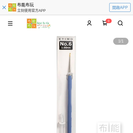
布能布玩
開啟APP
立刻使用官方APP
0
1
/
1