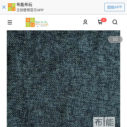
布能布玩
開啟APP
立刻使用官方APP
0
1
/
2