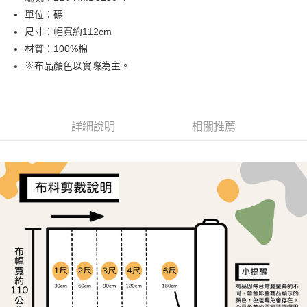
單位：碼
街口支付
尺寸：幅寬約112cm
Google Pay
材質：100%棉
※布品顏色以實際為主。
大哥付你分期
相關說明
【大哥付你分期使用說明】
AFTEE先享後付
1.本服務由台灣大哥大提供，台灣大哥大用戶可立即使用無須另外申請。
詳細說明
相關推薦
2.付款方式選擇「大哥付你分期」，訂單成立後會自動跳轉到大哥付的交易
相關說明
流程，驗證手機門號後，選擇欲分期的期數、繳款截止日，確認付款後即完
【關於「AFTEE先享後付」】
成交易。
ATM付款
AFTEE先享後付是「在收到商品之後才付款」的支付方式。 讓您購物簡單
3.實際核准額度、可分期數及費用金額請依後續交易確認頁面所載為準。
便利好安心！
4.訂單成立30分鐘內，如未前往確認交易或遇審核未通過，訂單將自動取
１．簡單：不需註冊會員、不需綁卡、不需儲值。
運送方式
消。如遇「轉專審核」未通過狀況，表示未達大哥付你分期系統評分，恕無
２．便利：只要手機號碼，簡訊認證，即可結帳。
法說明評估內容。
３．安心：先確認商品／服務後，再付款。
全家取貨付款
【繳款方式說明】
1.分期款項不併入電信帳單，「大哥付你分期」於每月結算日後寄送繳費提
每筆NT$65，滿NT$1,500(含以上)免運費
【「AFTEE先享後付」結帳流程】
醒簡訊。
１．於結帳方式選擇「AFTEE先享後付」後，將跳轉至「AFTEE先享後付」
2.透過簡訊連結打開帳單後，可選擇「超商條碼／台灣大直營門市／銀行轉
7-11取貨付款
結帳頁面，進行簡訊認證並確認金額後，即可完成結帳。
帳／街口支付／iPASS MONEY」等通路繳費。
２．訂單成立數日內，您將收到繳費通知簡訊。
每筆NT$65，滿NT$1,500(含以上)免運費
３．收到繳費通知簡訊後14天內，點擊此簡訊中的連結，可透過四大超商／
【注意事項】
ATM／網路銀行／等多元方式進行付款，方視為交易完成。
宅配
1.本服務係由「台灣大哥大股份有限公司」（以下簡稱本公司）所提供，讓
※ 請注意：結帳手續完成當下不需立刻繳費，但若您需要取消訂單，請聯絡