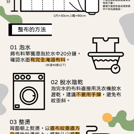
用戶於交易時，得透過本服務購買商品或服務，並由商店將買賣／分期付款
每筆NT$150，滿NT$1,500(含以上)免運費
購買商品的店家。未經商家同意取消之訂單仍視為有效，需透過AFTEE先享
買賣價金債權讓與本公司後，依約使用本公司帳單繳交帳款。
後付繳納相關費用。
2.基於同意付款使用「大哥付你分期」之契約關係目的，商店將以您的個人
離島宅配
※ 交易是否成功請以「AFTEE先享後付 」之結帳頁面顯示為準，若有關於
資料（包含姓名、電話或地址）提供予台灣大哥大進項蒐集、處理及利用，
是否繳費成功／繳費後需取消欲退款等相關疑問，請聯繫「AFTEE先享後付
每筆NT$240
由本公司與您本人進行分期帳單所需資料之確認、核對及更正。
客戶支援中心」
https://netprotections.freshdesk.com/support/home
3.完整用戶服務條款，請詳閱以下連結：
https://oppay.tw/userRule
【注意事項】
１．透過由恩沛科技股份有限公司提供之「AFTEE先享後付」服務完成之交
易，需依本服務之必要範圍內提供個人資料，並將交易相關給付款項請求債
權轉讓予恩沛科技股份有限公司。
２．關於個人資料處理事宜，請瀏覽以下網址：
https://aftee.tw/terms/#terms3
３．未成年的使用者請事先徵得法定代理人或監護人之同意方可使用
「AFTEE先享後付」，若未經同意申辦者引起之損失，本公司不負相關責
任。
４．使用「AFTEE先享後付」時，將依據個別帳號之用戶狀況，依本公司即
時審查核予不同之上限額度；若仍有額度不足之情形，本公司將視審查結果
請求用戶進行身份認證。
５．嚴禁一人註冊多個帳號或使用他人資訊註冊。若發現惡意使用之情形，
恩沛科技股份有限公司將有權停止該用戶之使用額度並採取法律行動。