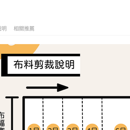
布料分類
流程，驗
【關於「A
ATM付款
完成交易
AFTEE
🌸美日進
3.實際核
便利好安
4.訂單成
１．簡單
消。如遇
２．便利
運送方式
無法說明
說明
相關推薦
３．安心
【繳款方
全家取貨
1.分期款
【「AFT
醒簡訊。
每筆NT$6
１．於結帳
2.透過簡
付」結帳
帳／街口支
7-11取貨
２．訂單
３．收到繳
每筆NT$6
【注意事
／ATM／
1.本服務
※ 請注意
宅配
用戶於交
絡購買商品
款買賣價
先享後付
每筆NT$1
2.基於同
※ 交易是
資料（包
是否繳費成
離島宅配
用，由本
付客戶支
每筆NT$2
3.完整用
【注意事
１．透過由
交易，需
求債權轉
２．關於