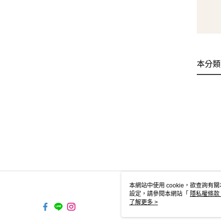
本分類
本網站中使用 cookie，欲查詢有關
設定，請參閱本網站「
隱私權條款
使用 cookie。
了解更多 >