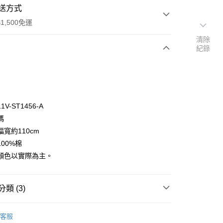
送方式
1,500免運
清除
紀錄
次付款
付款
V-ST1456-A
碼
寬約110cm
00%棉
顏色以實際為主。
y
分期
類 (3)
你分期使用說明】
享後付
🦔
由台灣大哥大提供，台灣大哥大用戶可立即使用無須另外申請。
🇯🇵精選日本布料🇯🇵
客服
式選擇「大哥付你分期」，訂單成立後會自動跳轉到大哥付的交易