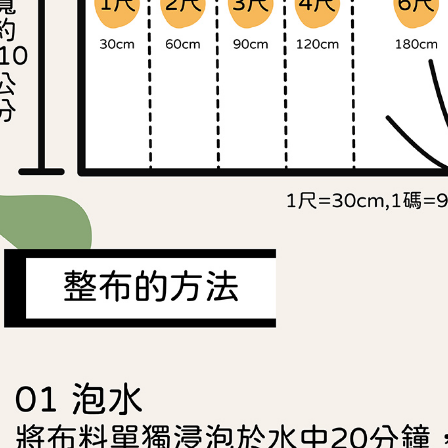
https://aft
３．未成
「AFTE
任。
４．使用「
即時審查
結果請求
５．嚴禁
形，恩沛
動。