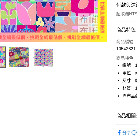
付款與運
超取滿NT$
付款方式
商品特色
信用卡一
商品編號
10542621
超商取貨
商品特色
LINE Pay
編號：11
單位：
Apple Pay
尺寸：幅
街口支付
材質：1
※布品
Google Pa
大哥付你
商品相關分
相關說明
【大哥付
AFTEE先
🦔布料品牌
1.本服務
分享
2.付款方
相關說明