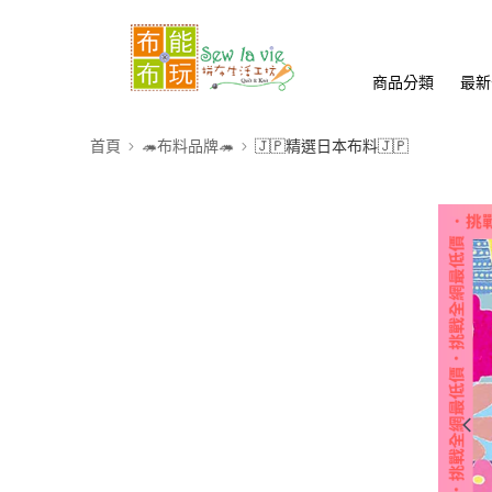
商品分類
最新
首頁
🦔布料品牌🦔
🇯🇵精選日本布料🇯🇵