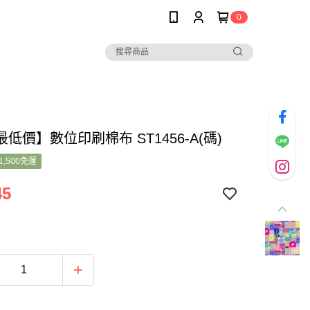
0
低價】數位印刷棉布 ST1456-A(碼)
1,500免運
45