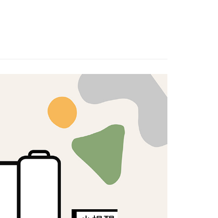
日本棉布
證手機門號後，選擇欲分期的期數、繳款截止日，確認付款後即
FTEE先享後付」】
。
先享後付是「在收到商品之後才付款」的支付方式。 讓您購物簡單
口布料｜挑戰全網最低🌸
准額度、可分期數及費用金額請依後續交易確認頁面所載為準。
心！
立30分鐘內，如未前往確認交易或遇審核未通過，訂單將自動取
：不需註冊會員、不需綁卡、不需儲值。
「轉專審核」未通過狀況，表示未達大哥付你分期系統評分，恕
：只要手機號碼，簡訊認證，即可結帳。
評估內容。
：先確認商品／服務後，再付款。
式說明】
付款
項不併入電信帳單，「大哥付你分期」於每月結算日後寄送繳費提
EE先享後付」結帳流程】
5，滿NT$1,500(含以上)免運費
方式選擇「AFTEE先享後付」後，將跳轉至「AFTEE先享後
訊連結打開帳單後，可選擇「超商條碼／台灣大直營門市／銀行轉
頁面，進行簡訊認證並確認金額後，即可完成結帳。
付／iPASS MONEY」等通路繳費。
付款
成立數日內，您將收到繳費通知簡訊。
費通知簡訊後14天內，點擊此簡訊中的連結，可透過四大超商
5，滿NT$1,500(含以上)免運費
項】
網路銀行／等多元方式進行付款，方視為交易完成。
係由「台灣大哥大股份有限公司」（以下簡稱本公司）所提供，讓
：結帳手續完成當下不需立刻繳費，但若您需要取消訂單，請聯
易時，得透過本服務購買商品或服務，並由商店將買賣／分期付
的店家。未經商家同意取消之訂單仍視為有效，需透過AFTEE
金債權讓與本公司後，依約使用本公司帳單繳交帳款。
繳納相關費用。
50，滿NT$1,500(含以上)免運費
意付款使用「大哥付你分期」之契約關係目的，商店將以您的個人
否成功請以「AFTEE先享後付 」之結帳頁面顯示為準，若有關於
含姓名、電話或地址）提供予台灣大哥大進項蒐集、處理及利
功／繳費後需取消欲退款等相關疑問，請聯繫「AFTEE先享後
公司與您本人進行分期帳單所需資料之確認、核對及更正。
援中心」
https://netprotections.freshdesk.com/support/home
40
戶服務條款，請詳閱以下連結：
https://oppay.tw/userRule
項】
恩沛科技股份有限公司提供之「AFTEE先享後付」服務完成之
依本服務之必要範圍內提供個人資料，並將交易相關給付款項請
讓予恩沛科技股份有限公司。
個人資料處理事宜，請瀏覽以下網址：