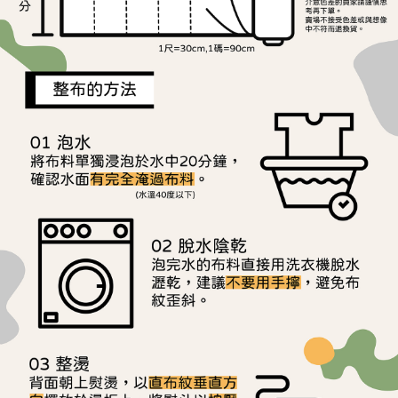
用戶於交易時，得透過本服務購買商品或服務，並由商店將買賣／分期付款
每筆NT$150，滿NT$1,500(含以上)免運費
購買商品的店家。未經商家同意取消之訂單仍視為有效，需透過AFTEE先享
買賣價金債權讓與本公司後，依約使用本公司帳單繳交帳款。
後付繳納相關費用。
2.基於同意付款使用「大哥付你分期」之契約關係目的，商店將以您的個人
離島宅配
※ 交易是否成功請以「AFTEE先享後付 」之結帳頁面顯示為準，若有關於
資料（包含姓名、電話或地址）提供予台灣大哥大進項蒐集、處理及利用，
是否繳費成功／繳費後需取消欲退款等相關疑問，請聯繫「AFTEE先享後付
每筆NT$240
由本公司與您本人進行分期帳單所需資料之確認、核對及更正。
客戶支援中心」
https://netprotections.freshdesk.com/support/home
3.完整用戶服務條款，請詳閱以下連結：
https://oppay.tw/userRule
【注意事項】
１．透過由恩沛科技股份有限公司提供之「AFTEE先享後付」服務完成之交
易，需依本服務之必要範圍內提供個人資料，並將交易相關給付款項請求債
權轉讓予恩沛科技股份有限公司。
２．關於個人資料處理事宜，請瀏覽以下網址：
https://aftee.tw/terms/#terms3
３．未成年的使用者請事先徵得法定代理人或監護人之同意方可使用
「AFTEE先享後付」，若未經同意申辦者引起之損失，本公司不負相關責
任。
４．使用「AFTEE先享後付」時，將依據個別帳號之用戶狀況，依本公司即
時審查核予不同之上限額度；若仍有額度不足之情形，本公司將視審查結果
請求用戶進行身份認證。
５．嚴禁一人註冊多個帳號或使用他人資訊註冊。若發現惡意使用之情形，
恩沛科技股份有限公司將有權停止該用戶之使用額度並採取法律行動。