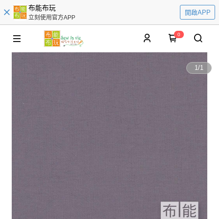
布能布玩
開啟APP
立刻使用官方APP
0
1
/
1