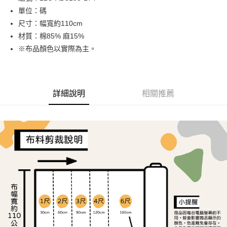
單位：碼
街口支付
尺寸：幅寬約110cm
Google Pay
材質：棉85% 麻15%
※布品顏色以實際為主。
大哥付你分期
相關說明
【大哥付你分期使用說明】
AFTEE先享後付
1.本服務由台灣大哥大提供，台灣大哥大用戶可立即使用無須另外申請。
詳細說明
相關推薦
2.付款方式選擇「大哥付你分期」，訂單成立後會自動跳轉到大哥付的交易
相關說明
流程，驗證手機門號後，選擇欲分期的期數、繳款截止日，確認付款後即完
【關於「AFTEE先享後付」】
成交易。
ATM付款
AFTEE先享後付是「在收到商品之後才付款」的支付方式。 讓您購物簡單
3.實際核准額度、可分期數及費用金額請依後續交易確認頁面所載為準。
便利好安心！
4.訂單成立30分鐘內，如未前往確認交易或遇審核未通過，訂單將自動取
１．簡單：不需註冊會員、不需綁卡、不需儲值。
運送方式
消。如遇「轉專審核」未通過狀況，表示未達大哥付你分期系統評分，恕無
２．便利：只要手機號碼，簡訊認證，即可結帳。
法說明評估內容。
３．安心：先確認商品／服務後，再付款。
全家取貨付款
【繳款方式說明】
1.分期款項不併入電信帳單，「大哥付你分期」於每月結算日後寄送繳費提
每筆NT$65，滿NT$1,500(含以上)免運費
【「AFTEE先享後付」結帳流程】
醒簡訊。
１．於結帳方式選擇「AFTEE先享後付」後，將跳轉至「AFTEE先享後付」
2.透過簡訊連結打開帳單後，可選擇「超商條碼／台灣大直營門市／銀行轉
7-11取貨付款
結帳頁面，進行簡訊認證並確認金額後，即可完成結帳。
帳／街口支付／iPASS MONEY」等通路繳費。
２．訂單成立數日內，您將收到繳費通知簡訊。
每筆NT$65，滿NT$1,500(含以上)免運費
３．收到繳費通知簡訊後14天內，點擊此簡訊中的連結，可透過四大超商／
【注意事項】
ATM／網路銀行／等多元方式進行付款，方視為交易完成。
宅配
1.本服務係由「台灣大哥大股份有限公司」（以下簡稱本公司）所提供，讓
※ 請注意：結帳手續完成當下不需立刻繳費，但若您需要取消訂單，請聯絡