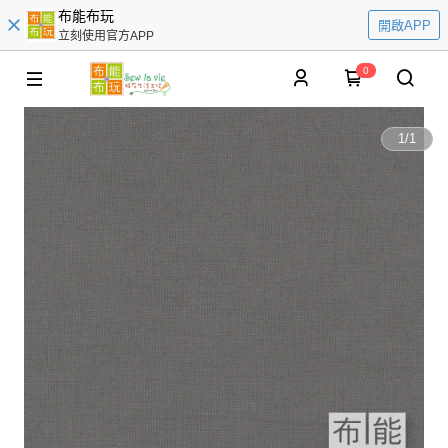
布能布玩
開啟APP
立刻使用官方APP
0
1
/
1