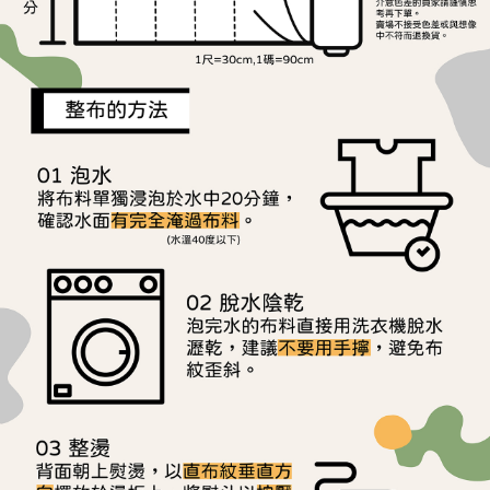
用戶於交易時，得透過本服務購買商品或服務，並由商店將買賣／分期付款
每筆NT$150，滿NT$1,500(含以上)免運費
購買商品的店家。未經商家同意取消之訂單仍視為有效，需透過AFTEE先享
買賣價金債權讓與本公司後，依約使用本公司帳單繳交帳款。
後付繳納相關費用。
2.基於同意付款使用「大哥付你分期」之契約關係目的，商店將以您的個人
離島宅配
※ 交易是否成功請以「AFTEE先享後付 」之結帳頁面顯示為準，若有關於
資料（包含姓名、電話或地址）提供予台灣大哥大進項蒐集、處理及利用，
是否繳費成功／繳費後需取消欲退款等相關疑問，請聯繫「AFTEE先享後付
每筆NT$240
由本公司與您本人進行分期帳單所需資料之確認、核對及更正。
客戶支援中心」
https://netprotections.freshdesk.com/support/home
3.完整用戶服務條款，請詳閱以下連結：
https://oppay.tw/userRule
【注意事項】
１．透過由恩沛科技股份有限公司提供之「AFTEE先享後付」服務完成之交
易，需依本服務之必要範圍內提供個人資料，並將交易相關給付款項請求債
權轉讓予恩沛科技股份有限公司。
２．關於個人資料處理事宜，請瀏覽以下網址：
https://aftee.tw/terms/#terms3
３．未成年的使用者請事先徵得法定代理人或監護人之同意方可使用
「AFTEE先享後付」，若未經同意申辦者引起之損失，本公司不負相關責
任。
４．使用「AFTEE先享後付」時，將依據個別帳號之用戶狀況，依本公司即
時審查核予不同之上限額度；若仍有額度不足之情形，本公司將視審查結果
請求用戶進行身份認證。
５．嚴禁一人註冊多個帳號或使用他人資訊註冊。若發現惡意使用之情形，
恩沛科技股份有限公司將有權停止該用戶之使用額度並採取法律行動。