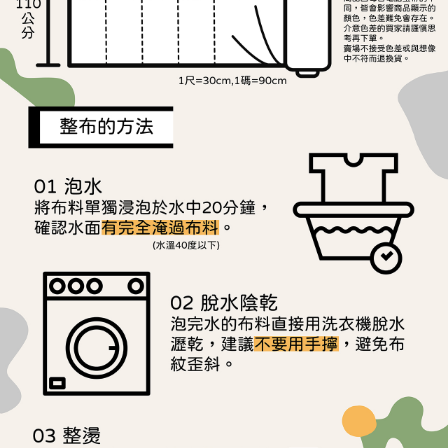
ATM／網路銀行／等多元方式進行付款，方視為交易完成。
宅配
1.本服務係由「台灣大哥大股份有限公司」（以下簡稱本公司）所提供，讓
※ 請注意：結帳手續完成當下不需立刻繳費，但若您需要取消訂單，請聯絡
用戶於交易時，得透過本服務購買商品或服務，並由商店將買賣／分期付款
每筆NT$150，滿NT$1,500(含以上)免運費
購買商品的店家。未經商家同意取消之訂單仍視為有效，需透過AFTEE先享
買賣價金債權讓與本公司後，依約使用本公司帳單繳交帳款。
後付繳納相關費用。
2.基於同意付款使用「大哥付你分期」之契約關係目的，商店將以您的個人
離島宅配
※ 交易是否成功請以「AFTEE先享後付 」之結帳頁面顯示為準，若有關於
資料（包含姓名、電話或地址）提供予台灣大哥大進項蒐集、處理及利用，
是否繳費成功／繳費後需取消欲退款等相關疑問，請聯繫「AFTEE先享後付
每筆NT$240
由本公司與您本人進行分期帳單所需資料之確認、核對及更正。
客戶支援中心」
https://netprotections.freshdesk.com/support/home
3.完整用戶服務條款，請詳閱以下連結：
https://oppay.tw/userRule
【注意事項】
１．透過由恩沛科技股份有限公司提供之「AFTEE先享後付」服務完成之交
易，需依本服務之必要範圍內提供個人資料，並將交易相關給付款項請求債
權轉讓予恩沛科技股份有限公司。
２．關於個人資料處理事宜，請瀏覽以下網址：
https://aftee.tw/terms/#terms3
３．未成年的使用者請事先徵得法定代理人或監護人之同意方可使用
「AFTEE先享後付」，若未經同意申辦者引起之損失，本公司不負相關責
任。
４．使用「AFTEE先享後付」時，將依據個別帳號之用戶狀況，依本公司即
時審查核予不同之上限額度；若仍有額度不足之情形，本公司將視審查結果
請求用戶進行身份認證。
５．嚴禁一人註冊多個帳號或使用他人資訊註冊。若發現惡意使用之情形，
恩沛科技股份有限公司將有權停止該用戶之使用額度並採取法律行動。