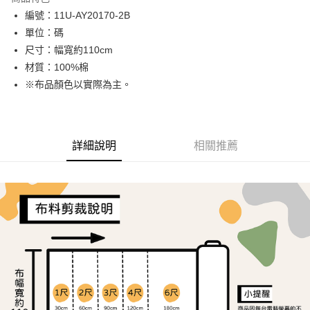
Apple Pay
編號：11U-AY20170-2B
單位：碼
街口支付
尺寸：幅寬約110cm
Google Pay
材質：100%棉
※布品顏色以實際為主。
大哥付你分期
相關說明
【大哥付你分期使用說明】
AFTEE先享後付
1.本服務由台灣大哥大提供，台灣大哥大用戶可立即使用無須另外申請。
詳細說明
相關推薦
2.付款方式選擇「大哥付你分期」，訂單成立後會自動跳轉到大哥付的交易
相關說明
流程，驗證手機門號後，選擇欲分期的期數、繳款截止日，確認付款後即完
【關於「AFTEE先享後付」】
成交易。
ATM付款
AFTEE先享後付是「在收到商品之後才付款」的支付方式。 讓您購物簡單
3.實際核准額度、可分期數及費用金額請依後續交易確認頁面所載為準。
便利好安心！
4.訂單成立30分鐘內，如未前往確認交易或遇審核未通過，訂單將自動取
１．簡單：不需註冊會員、不需綁卡、不需儲值。
運送方式
消。如遇「轉專審核」未通過狀況，表示未達大哥付你分期系統評分，恕無
２．便利：只要手機號碼，簡訊認證，即可結帳。
法說明評估內容。
３．安心：先確認商品／服務後，再付款。
全家取貨付款
【繳款方式說明】
1.分期款項不併入電信帳單，「大哥付你分期」於每月結算日後寄送繳費提
每筆NT$65，滿NT$1,500(含以上)免運費
【「AFTEE先享後付」結帳流程】
醒簡訊。
１．於結帳方式選擇「AFTEE先享後付」後，將跳轉至「AFTEE先享後付」
2.透過簡訊連結打開帳單後，可選擇「超商條碼／台灣大直營門市／銀行轉
7-11取貨付款
結帳頁面，進行簡訊認證並確認金額後，即可完成結帳。
帳／街口支付／iPASS MONEY」等通路繳費。
２．訂單成立數日內，您將收到繳費通知簡訊。
每筆NT$65，滿NT$1,500(含以上)免運費
３．收到繳費通知簡訊後14天內，點擊此簡訊中的連結，可透過四大超商／
【注意事項】