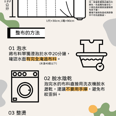
ATM／網路銀行／等多元方式進行付款，方視為交易完成。
宅配
1.本服務係由「台灣大哥大股份有限公司」（以下簡稱本公司）所提供，讓
※ 請注意：結帳手續完成當下不需立刻繳費，但若您需要取消訂單，請聯絡
用戶於交易時，得透過本服務購買商品或服務，並由商店將買賣／分期付款
每筆NT$150，滿NT$1,500(含以上)免運費
購買商品的店家。未經商家同意取消之訂單仍視為有效，需透過AFTEE先享
買賣價金債權讓與本公司後，依約使用本公司帳單繳交帳款。
後付繳納相關費用。
2.基於同意付款使用「大哥付你分期」之契約關係目的，商店將以您的個人
離島宅配
※ 交易是否成功請以「AFTEE先享後付 」之結帳頁面顯示為準，若有關於
資料（包含姓名、電話或地址）提供予台灣大哥大進項蒐集、處理及利用，
是否繳費成功／繳費後需取消欲退款等相關疑問，請聯繫「AFTEE先享後付
每筆NT$240
由本公司與您本人進行分期帳單所需資料之確認、核對及更正。
客戶支援中心」
https://netprotections.freshdesk.com/support/home
3.完整用戶服務條款，請詳閱以下連結：
https://oppay.tw/userRule
【注意事項】
１．透過由恩沛科技股份有限公司提供之「AFTEE先享後付」服務完成之交
易，需依本服務之必要範圍內提供個人資料，並將交易相關給付款項請求債
權轉讓予恩沛科技股份有限公司。
２．關於個人資料處理事宜，請瀏覽以下網址：
https://aftee.tw/terms/#terms3
３．未成年的使用者請事先徵得法定代理人或監護人之同意方可使用
「AFTEE先享後付」，若未經同意申辦者引起之損失，本公司不負相關責
任。
４．使用「AFTEE先享後付」時，將依據個別帳號之用戶狀況，依本公司即
時審查核予不同之上限額度；若仍有額度不足之情形，本公司將視審查結果
請求用戶進行身份認證。
５．嚴禁一人註冊多個帳號或使用他人資訊註冊。若發現惡意使用之情形，
恩沛科技股份有限公司將有權停止該用戶之使用額度並採取法律行動。