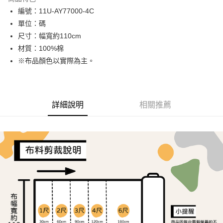
Apple Pay
編號：11U-AY77000-4C
單位：碼
街口支付
尺寸：幅寬約110cm
Google Pay
材質：100%棉
※布品顏色以實際為主。
大哥付你分期
相關說明
【大哥付你分期使用說明】
AFTEE先享後付
1.本服務由台灣大哥大提供，台灣大哥大用戶可立即使用無須另外申請。
詳細說明
相關推薦
2.付款方式選擇「大哥付你分期」，訂單成立後會自動跳轉到大哥付的交易
相關說明
流程，驗證手機門號後，選擇欲分期的期數、繳款截止日，確認付款後即完
【關於「AFTEE先享後付」】
成交易。
ATM付款
AFTEE先享後付是「在收到商品之後才付款」的支付方式。 讓您購物簡單
3.實際核准額度、可分期數及費用金額請依後續交易確認頁面所載為準。
便利好安心！
4.訂單成立30分鐘內，如未前往確認交易或遇審核未通過，訂單將自動取
１．簡單：不需註冊會員、不需綁卡、不需儲值。
運送方式
消。如遇「轉專審核」未通過狀況，表示未達大哥付你分期系統評分，恕無
２．便利：只要手機號碼，簡訊認證，即可結帳。
法說明評估內容。
３．安心：先確認商品／服務後，再付款。
全家取貨付款
【繳款方式說明】
1.分期款項不併入電信帳單，「大哥付你分期」於每月結算日後寄送繳費提
每筆NT$65，滿NT$1,500(含以上)免運費
【「AFTEE先享後付」結帳流程】
醒簡訊。
１．於結帳方式選擇「AFTEE先享後付」後，將跳轉至「AFTEE先享後付」
2.透過簡訊連結打開帳單後，可選擇「超商條碼／台灣大直營門市／銀行轉
7-11取貨付款
結帳頁面，進行簡訊認證並確認金額後，即可完成結帳。
帳／街口支付／iPASS MONEY」等通路繳費。
２．訂單成立數日內，您將收到繳費通知簡訊。
每筆NT$65，滿NT$1,500(含以上)免運費
３．收到繳費通知簡訊後14天內，點擊此簡訊中的連結，可透過四大超商／
【注意事項】