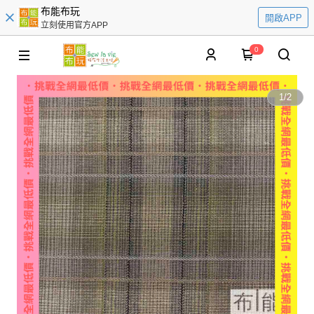
布能布玩
開啟APP
立刻使用官方APP
0
1
/
2