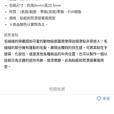
包裝尺寸：約寬8mm×高10.5mm
街口支付
材質：(表面)黏膠、聚酯(背面)聚酯、EVA樹脂
Google Pay
規格：貼紙和熨燙接著兩用型
※商品顏色以實際為主。
大哥付你分期
相關說明
銷售重點
【大哥付你分期使用說明】
毛絨絨的保暖感和可愛的動物臉部圖案使得這個燙貼非常迷人！毛
AFTEE先享後付
1.本服務由台灣大哥大提供，台灣大哥大用戶可立即使用無須另外申請。
2.付款方式選擇「大哥付你分期」，訂單成立後會自動跳轉到大哥付的交易
絨絨的部分擁有蓬鬆的毛髮，展現出獨特的存在感。可將其貼在手
相關說明
流程，驗證手機門號後，選擇欲分期的期數、繳款截止日，確認付款後即完
提袋、化妝包，或是其他各種商品的中央位置，也可以製作一個以
【關於「AFTEE先享後付」】
成交易。
ATM付款
AFTEE先享後付是「在收到商品之後才付款」的支付方式。 讓您購物簡單
這部分為主題的迷你吊飾，增添樂趣。此為貼紙和熨燙接著兩用
3.實際核准額度、可分期數及費用金額請依後續交易確認頁面所載為準。
便利好安心！
4.訂單成立30分鐘內，如未前往確認交易或遇審核未通過，訂單將自動取
型。
１．簡單：不需註冊會員、不需綁卡、不需儲值。
運送方式
消。如遇「轉專審核」未通過狀況，表示未達大哥付你分期系統評分，恕無
２．便利：只要手機號碼，簡訊認證，即可結帳。
法說明評估內容。
３．安心：先確認商品／服務後，再付款。
全家取貨付款
【繳款方式說明】
1.分期款項不併入電信帳單，「大哥付你分期」於每月結算日後寄送繳費提
每筆NT$65，滿NT$1,500(含以上)免運費
【「AFTEE先享後付」結帳流程】
醒簡訊。
相關推薦
１．於結帳方式選擇「AFTEE先享後付」後，將跳轉至「AFTEE先享後付」
2.透過簡訊連結打開帳單後，可選擇「超商條碼／台灣大直營門市／銀行轉
7-11取貨付款
結帳頁面，進行簡訊認證並確認金額後，即可完成結帳。
帳／街口支付／iPASS MONEY」等通路繳費。
客服
２．訂單成立數日內，您將收到繳費通知簡訊。
每筆NT$65，滿NT$1,500(含以上)免運費
３．收到繳費通知簡訊後14天內，點擊此簡訊中的連結，可透過四大超商／
【注意事項】
ATM／網路銀行／等多元方式進行付款，方視為交易完成。
宅配
1.本服務係由「台灣大哥大股份有限公司」（以下簡稱本公司）所提供，讓
※ 請注意：結帳手續完成當下不需立刻繳費，但若您需要取消訂單，請聯絡