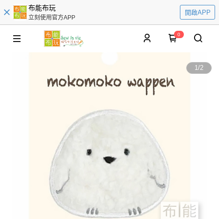
布能布玩
開啟APP
立刻使用官方APP
0
1
/
2