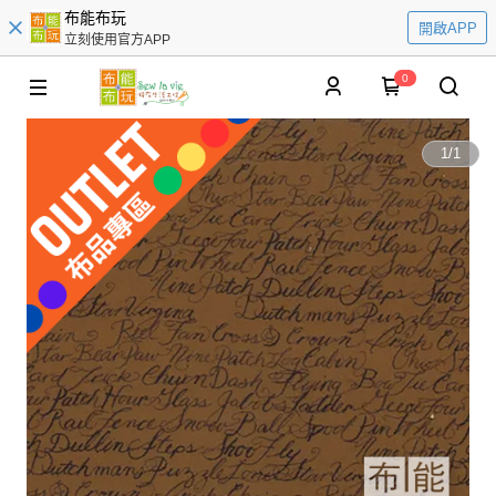
布能布玩
開啟APP
立刻使用官方APP
0
1
/
1