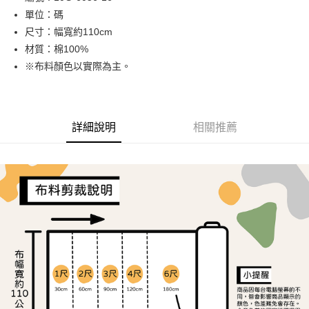
單位：碼
街口支付
尺寸：幅寬約110cm
Google Pay
材質：棉100%
※布料顏色以實際為主。
大哥付你分期
相關說明
【大哥付你分期使用說明】
AFTEE先享後付
1.本服務由台灣大哥大提供，台灣大哥大用戶可立即使用無須另外申請。
詳細說明
相關推薦
2.付款方式選擇「大哥付你分期」，訂單成立後會自動跳轉到大哥付的交易
相關說明
流程，驗證手機門號後，選擇欲分期的期數、繳款截止日，確認付款後即完
【關於「AFTEE先享後付」】
成交易。
ATM付款
AFTEE先享後付是「在收到商品之後才付款」的支付方式。 讓您購物簡單
3.實際核准額度、可分期數及費用金額請依後續交易確認頁面所載為準。
便利好安心！
4.訂單成立30分鐘內，如未前往確認交易或遇審核未通過，訂單將自動取
１．簡單：不需註冊會員、不需綁卡、不需儲值。
運送方式
消。如遇「轉專審核」未通過狀況，表示未達大哥付你分期系統評分，恕無
２．便利：只要手機號碼，簡訊認證，即可結帳。
法說明評估內容。
３．安心：先確認商品／服務後，再付款。
全家取貨付款
【繳款方式說明】
1.分期款項不併入電信帳單，「大哥付你分期」於每月結算日後寄送繳費提
每筆NT$65，滿NT$1,500(含以上)免運費
【「AFTEE先享後付」結帳流程】
醒簡訊。
１．於結帳方式選擇「AFTEE先享後付」後，將跳轉至「AFTEE先享後付」
2.透過簡訊連結打開帳單後，可選擇「超商條碼／台灣大直營門市／銀行轉
7-11取貨付款
結帳頁面，進行簡訊認證並確認金額後，即可完成結帳。
帳／街口支付／iPASS MONEY」等通路繳費。
２．訂單成立數日內，您將收到繳費通知簡訊。
每筆NT$65，滿NT$1,500(含以上)免運費
３．收到繳費通知簡訊後14天內，點擊此簡訊中的連結，可透過四大超商／
【注意事項】
ATM／網路銀行／等多元方式進行付款，方視為交易完成。
宅配
1.本服務係由「台灣大哥大股份有限公司」（以下簡稱本公司）所提供，讓
※ 請注意：結帳手續完成當下不需立刻繳費，但若您需要取消訂單，請聯絡