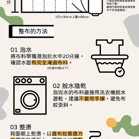
用戶於交易時，得透過本服務購買商品或服務，並由商店將買賣／分期付款
每筆NT$150，滿NT$1,500(含以上)免運費
購買商品的店家。未經商家同意取消之訂單仍視為有效，需透過AFTEE先享
買賣價金債權讓與本公司後，依約使用本公司帳單繳交帳款。
後付繳納相關費用。
2.基於同意付款使用「大哥付你分期」之契約關係目的，商店將以您的個人
離島宅配
※ 交易是否成功請以「AFTEE先享後付 」之結帳頁面顯示為準，若有關於
資料（包含姓名、電話或地址）提供予台灣大哥大進項蒐集、處理及利用，
是否繳費成功／繳費後需取消欲退款等相關疑問，請聯繫「AFTEE先享後付
每筆NT$240
由本公司與您本人進行分期帳單所需資料之確認、核對及更正。
客戶支援中心」
https://netprotections.freshdesk.com/support/home
3.完整用戶服務條款，請詳閱以下連結：
https://oppay.tw/userRule
【注意事項】
１．透過由恩沛科技股份有限公司提供之「AFTEE先享後付」服務完成之交
易，需依本服務之必要範圍內提供個人資料，並將交易相關給付款項請求債
權轉讓予恩沛科技股份有限公司。
２．關於個人資料處理事宜，請瀏覽以下網址：
https://aftee.tw/terms/#terms3
３．未成年的使用者請事先徵得法定代理人或監護人之同意方可使用
「AFTEE先享後付」，若未經同意申辦者引起之損失，本公司不負相關責
任。
４．使用「AFTEE先享後付」時，將依據個別帳號之用戶狀況，依本公司即
時審查核予不同之上限額度；若仍有額度不足之情形，本公司將視審查結果
請求用戶進行身份認證。
５．嚴禁一人註冊多個帳號或使用他人資訊註冊。若發現惡意使用之情形，
恩沛科技股份有限公司將有權停止該用戶之使用額度並採取法律行動。